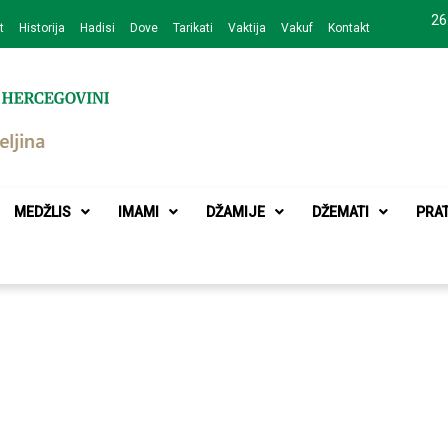
26
t
Historija
Hadisi
Dove
Tarikati
Vaktija
Vakuf
Kontakt
zajednice Bijeljina
MEDŽLIS
IMAMI
DŽAMIJE
DŽEMATI
PRA