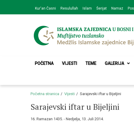
Skip
Skip
Kur'an Časni
Resulullah
Islam
Šerijat
Namaz
Pos
to
to
navigation
content
Medžlis Islamske 
Službena web prezentacija
POČETNA
VIJESTI
TEME
GALERIJA
Početna stranica
Vijesti
Sarajevski iftar u Bijeljini
Sarajevski iftar u Bijeljini
16. Ramazan 1435. - Nedjelja, 13. Juli 2014.