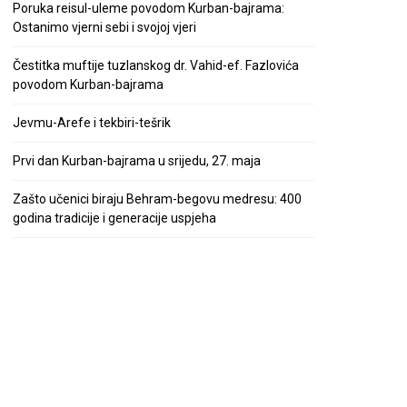
Poruka reisul-uleme povodom Kurban-bajrama:
Ostanimo vjerni sebi i svojoj vjeri
Čestitka muftije tuzlanskog dr. Vahid-ef. Fazlovića
povodom Kurban-bajrama
Jevmu-Arefe i tekbiri-tešrik
Prvi dan Kurban-bajrama u srijedu, 27. maja
Zašto učenici biraju Behram-begovu medresu: 400
godina tradicije i generacije uspjeha