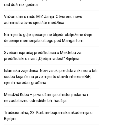
rad duži niz godina
Važan dan u radu MIZ Janja: Otvoreno novo
administrativno sjedište medžlisa
Na mjestu gdje sjećanje ne blijedi: obilježene dvije
decenije memorijala u Logu pod Mangartom
Svečani ispraćaj predškolaca u Mektebu za
predškolski uzrast „Dječija radost“ Bijeljina
Islamska zajednica: Novi visoki predstavnik mora biti
osoba koja će na prvo mjesto staviti interese BiH,
njenih naroda i građana
Mesdžid Kuba – prva džamija u historiji islama i
nezaobilazno odredište bh. hadžija
Tradicionalna, 23. Kurban-bajramska akademija u
Bijeljini