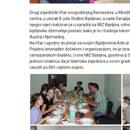
Drugi zajednički iftar ovogodišnjeg Ramazana, u Medžli
centra, u utorak 8. jula. Rođeni Bijeljinac, a sada Sarajlij
njegov nijet realiziran je u saradnji sa MIZ Bijeljina, o
bijeljinske džematlije postači, kako je to i tradicija to
Austriji i Njemačkoj.
Na iftar i ugodno druženje sa svojim Bijeljincima Adis 
Prijatno iznenađen dočekom i organizacijom, on je izraz
ramazanskom ibadetu. U ime MIZ Bijeljina, gostima iz Sar
jednom istaknuo da je Islamska zajednica u ovom gradu fa
rasutih po BiH i cijelom svijetu.