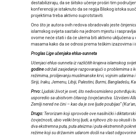
destabiliziraju, da se šiitsko učenje proširi tim područj
konferenciji je istaknuto da se regija Bliskog istoka suoč
projektima treba aktivno suprotstaviti.
Ono što je autora ovih redova obradovalo jeste činjenica
islamskog svijeta sastalo na jednom mjestu i raspravlj
ovome neće stati i da će ulema biti aktivno uključena
masama kako da se odnosi prema teškim izazovima i i
Proglas Lige učenjaka ehlus-sunneta
Učenjaci ehlus-sunneta iz različitih krajeva islamskog svi
godine
održali zasjedanje razgovarajući o problemima s ko
režimima, prolijevanju muslimanske krvi, vojnim udarima i
Siriji, Iraku, Jemenu, Libiji, Palestini, Burmi, Bangladešu, 
Prvo:
Ljudski život je svet, što nedvosmisleno potvrđuju ku
usporedio sa ubistvom čitavog čovječanstva. Uzvišeni Allah
Zemlji nered ne čini – kao da je sve ljude poubijao
“ (Kur'an
Drugo:
Terorizam koji sprovode ove nasilnički i diktatorski 
čovječnosti, ubio veliki broj ljudi, a njihovo zlo su okusili
dva ekstremna puta, puta ateizma i puta ekstremnih pokre
režime koji su državnim udarom došli na vlast odgovorini