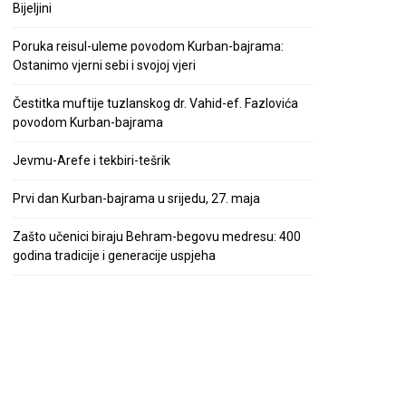
Bijeljini
Poruka reisul-uleme povodom Kurban-bajrama:
Ostanimo vjerni sebi i svojoj vjeri
Čestitka muftije tuzlanskog dr. Vahid-ef. Fazlovića
povodom Kurban-bajrama
Jevmu-Arefe i tekbiri-tešrik
Prvi dan Kurban-bajrama u srijedu, 27. maja
Zašto učenici biraju Behram-begovu medresu: 400
godina tradicije i generacije uspjeha