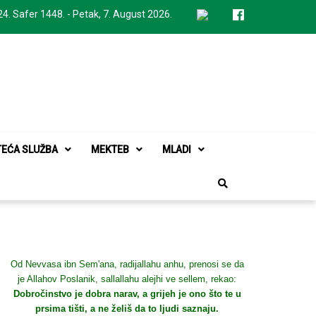
24. Safer 1448. - Petak, 7. August 2026.
TEĆA SLUŽBA
MEKTEB
MLADI
Od Nevvasa ibn Sem'ana, radijallahu anhu, prenosi se da
je Allahov Poslanik, sallallahu alejhi ve sellem, rekao:
Dobročinstvo je dobra narav, a grijeh je ono što te u
prsima tišti, a ne želiš da to ljudi saznaju.