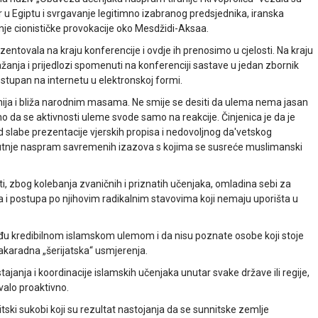
ar u Egiptu i svrgavanje legitimno izabranog predsjednika, iranska
nje cionističke provokacije oko Mesdžidi-Aksaa.
entovala na kraju konferencije i ovdje ih prenosimo u cjelosti. Na kraju
žanja i prijedlozi spomenuti na konferenciji sastave u jedan zbornik
 dostupan na internetu u elektronskoj formi.
vnija i bliža narodnim masama. Ne smije se desiti da ulema nema jasan
ubno da se aktivnosti uleme svode samo na reakcije. Činjenica je da je
 slabe prezentacije vjerskih propisa i nedovoljnog da'vetskog
šutnje naspram savremenih izazova s kojima se susreće muslimanski
i, zbog kolebanja zvaničnih i priznatih učenjaka, omladina sebi za
 i postupa po njihovim radikalnim stavovima koji nemaju uporišta u
 među kredibilnom islamskom ulemom i da nisu poznate osobe koji stoje
 nakaradna „šerijatska“ usmjerenja.
ajanja i koordinacije islamskih učenjaka unutar svake države ili regije,
ovalo proaktivno.
tski sukobi koji su rezultat nastojanja da se sunnitske zemlje