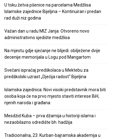
U toku žetva pšenice na parcelama Medžlisa
Islamske zajednice Bijeljina – Kontinuiran i predan
rad duži niz godina
Važan dan u radu MIZ Janja: Otvoreno novo
administrativno sjedište medžlisa
Na mjestu gdje sjećanje ne blijedi: obilježene dvije
decenije memorijala u Logu pod Mangartom
Svečani ispraćaj predškolaca u Mektebu za
predškolski uzrast „Dječija radost“ Bijeljina
Islamska zajednica: Novi visoki predstavnik mora biti
osoba koja će na prvo mjesto staviti interese BiH,
njenih naroda i građana
Mesdžid Kuba – prva džamija u historiji islama i
nezaobilazno odredište bh. hadžija
Tradicionalna, 23. Kurban-bajramska akademija u