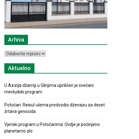
Arhiva
Arhiva
Aktuelno
U Azizija džamiji u Glinjima upriličen je svečani
mevludski program
Potočari: Reisul-ulema predvodio dženazu za deset
žrtava genocida
Vjerski program u Potočarima: Ovdje je počinjeno
planetarno zlo