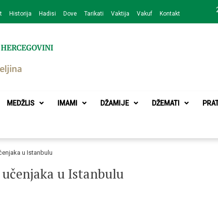
t
Historija
Hadisi
Dove
Tarikati
Vaktija
Vakuf
Kontakt
zajednice Bijeljina
MEDŽLIS
IMAMI
DŽAMIJE
DŽEMATI
PRA
čenjaka u Istanbulu
 učenjaka u Istanbulu