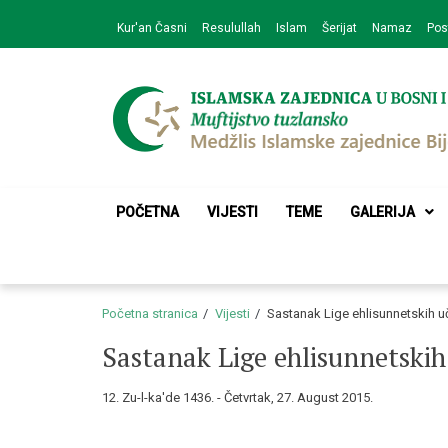
Skip
Skip
Kur'an Časni
Resulullah
Islam
Šerijat
Namaz
Pos
to
to
navigation
content
Medžlis Islamske 
Službena web prezentacija
POČETNA
VIJESTI
TEME
GALERIJA
Početna stranica
Vijesti
Sastanak Lige ehlisunnetskih u
Sastanak Lige ehlisunnetskih
12. Zu-l-ka'de 1436. - Četvrtak, 27. August 2015.