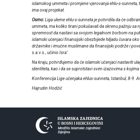
islamskog ummeta i promjene vjerovanja ehlu-s-sunneta, tako
ima ovaj projekat.
Osmo:
Liga uleme ehlu-s-sunneta je potvrdila da će odbrana 
ummeta, ma koliko tirani pokušavali da skrenu pažnju sa njih
spremnost da nastavi sa svojom legalnom borbom na putu
islamski učenjaci finansijski obezbijede hiljadu čuvara ok
državnike i imućne muslimane da finansijski podrže i poveć
s.a.v.s., učinio Isra’.
Na kraju, potvrđujemo da će islamski učenjaci nastaviti ula
identiteta, kao i da se suprotstavi svim izazovima s kojima
Konferencija Lige učenjaka ehlus-sunneta, Istanbul, 8-9. 
Hajrudin Hodžić