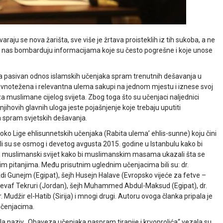
araju se nova žarišta, sve više je žrtava proisteklih iz tih sukoba, a ne
iji nas bombarduju informacijama koje su često pogrešne i koje unose
na pasivan odnos islamskih učenjaka spram trenutnih dešavanja u
uravnotežena i relevantna ulema sakupi na jednom mjestu i iznese svoj
za muslimane cijelog svijeta. Zbog toga što su učenjaci naljednici
jihovih glavnih uloga jeste pojašnjenje koje trebaju uputiti
 spram svjetskih dešavanja.
oko Lige ehlisunnetskih učenjaka (Rabita ulema’ ehlis-sunne) koju čini
tali su se osmog i devetog avgusta 2015. godine u Istanbulu kako bi
ište muslimanski svijet kako bi muslimanskim masama ukazali šta se
im pitanjima. Među prisutnim uglednim učenjacima bili su: dr.
i Gunejm (Egipat), šejh Husejn Halave (Evropsko vijeće za fetve –
Nevaf Tekruri (Jordan), šejh Muhammed Abdul-Maksud (Egipat), dr.
 dr. Mudžir el-Hatib (Sirija) i mnogi drugi. Autoru ovoga članka pripala je
učenjacima.
osila naziv „Obaveza učenjaka naspram tiranije i krvoprolića“ vezala su