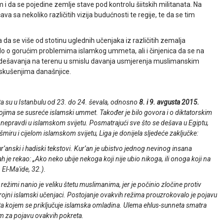
em i da se pojedine zemlje stave pod kontrolu šiitskih militanata. Na
ava sa nekoliko različitih vizija budućnosti te regije, te da se tim
 da se više od stotinu uglednih učenjaka iz različitih zemalja
alo o gorućim problemima islamkog ummeta, ali i činjenica da se na
 u dešavanja na terenu u smislu davanja usmjerenja muslimanskim
skušenjima današnjice.
jeta su u Istanbulu od 23. do 24. ševala, odnosno
8. i 9. avgusta 2015.
jima se susreće islamski ummet. Također je bilo govora i o diktatorskim
 nepravdi u islamskom svijetu. Posmatrajući sve što se dešava u Egiptu,
Kašmiru i cijelom islamskom svijetu, Liga je donijela sljedeće zaključke:
r’anski i hadiski tekstovi. Kur’an je ubistvo jednog nevinog insana
 je rekao: „
Ako neko ubije nekoga koji nije ubio nikoga, ili onoga koji na
, El-Ma'ide, 32.).
režimi nanio je veliku štetu muslimanima, jer je počinio zločine protiv
 i brojni islamski učenjaci. Postojanje ovakvih režima prouzrokovalo je pojavu
ta kojem se priključuje islamska omladina. Ulema ehlus-sunneta smatra
m za pojavu ovakvih pokreta.