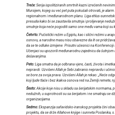
Treće:
Serija ispolitiziranih smrtnih kazni izrečenih nevi
Mursijem, kojeg su već pet puta pokušali otrovati, je alar
regionalnom i međunarodnom planu. Liga ehlus-sunnetske ul
presuda kako bi se zaustavila smutnja i prolijevanje nedužn
smutnje koja neće pogoditi samo one među vama koji su krivi
Četvrto:
Pučistički režim u Egiptu, kao i slični režimi u ara
osnovu, a narodne masu nisu obavezne da ih se pridržavaju
da se te odluke izmijene. Prisutni učesnici na Konferenciji
Učenjaci su upozorili međunarodnu zajednicu da šutnjom
dešavanjima.
Peto:
Liga smatra da je odbrana vjere, časti, života i imetka
nepravdi. Uzvišeni Allah je Sebi zabranio nepravdu i uči
se bore za svoja prava. Uzvišeni Allah je rekao: „Neće odg
koji ljude tlače i bez ikakva osnova red na Zemlji remete; n
Šesto:
Akcije koje nisu u skladu sa šerijatskim normama, po
nedužnih, u suprotnosti su sa šerijatom i ne smatraju se 
organizacijama.
Sedmo:
Ekspanzija safavidsko-iranskog projekta čini oba
projektu, da se drže Allahove knjige i sunneta Poslanika, 