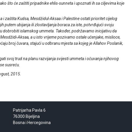
 što će zaštiti pripadnike ehlis-sunneta i upoznati ih sa ciljevima koje
i zaštita Kudsa, Mesdžidul-Aksaa i Palestine ostati prioritet cijelog
 putem ubijanja ili zlostavljanja boraca za iste, potvrđujući svoju
 dobrobiti islamskog ummeta. Također, podržavamo inicijativu da
o Mesdžidi-Aksaa, a u isto vrijeme pozivamo ostale učenjake, mislioce,
aju broj čuvara, stajući u odbranu mjesta sa kojeg je Allahov Poslanik,
gati svoj trud na planu razvijanja svijesti ummeta i očuvanja njihovog
 se susreću.
Avgust, 2015.
Patrijarha Pavla 6
76300 Bijeljina
Bosna i Hercegovina