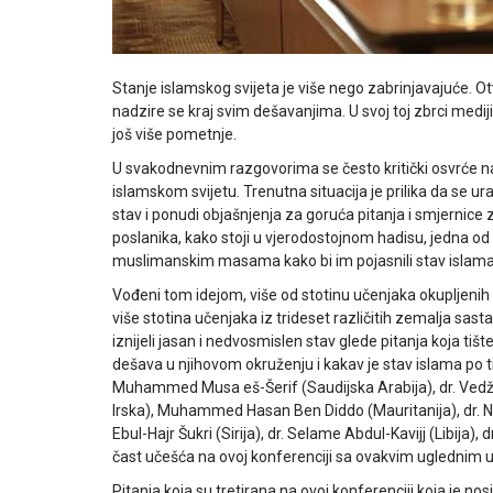
Stanje islamskog svijeta je više nego zabrinjavajuće. Otv
nadzire se kraj svim dešavanjima. U svoj toj zbrci med
još više pometnje.
U svakodnevnim razgovorima se često kritički osvrće 
islamskom svijetu. Trenutna situacija je prilika da se 
stav i ponudi objašnjenja za goruća pitanja i smjernice 
poslanika, kako stoji u vjerodostojnom hadisu, jedna od n
muslimanskim masama kako bi im pojasnili stav islama
Vođeni tom idejom, više od stotinu učenjaka okupljenih 
više stotina učenjaka iz trideset različitih zemalja sas
iznijeli jasan i nedvosmislen stav glede pitanja koja t
dešava u njihovom okruženju i kakav je stav islama po t
Muhammed Musa eš-Šerif (Saudijska Arabija), dr. Vedžd
Irska), Muhammed Hasan Ben Diddo (Mauritanija), dr. 
Ebul-Hajr Šukri (Sirija), dr. Selame Abdul-Kavijj (Libija),
čast učešća na ovoj konferenciji sa ovakvim uglednim 
Pitanja koja su tretirana na ovoj konferenciji koja je n