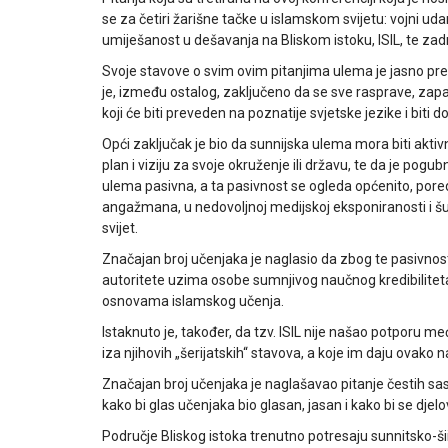
se za četiri žarišne tačke u islamskom svijetu: vojni ud
umiješanost u dešavanja na Bliskom istoku, ISIL, te zad
Svoje stavove o svim ovim pitanjima ulema je jasno prez
je, između ostalog, zaključeno da se sve rasprave, zapa
koji će biti preveden na poznatije svjetske jezike i biti
Opći zaključak je bio da sunnijska ulema mora biti akti
plan i viziju za svoje okruženje ili državu, te da je pog
ulema pasivna, a ta pasivnost se ogleda općenito, pored
angažmana, u nedovoljnoj medijskoj eksponiranosti i 
svijet.
Značajan broj učenjaka je naglasio da zbog te pasivnost
autoritete uzima osobe sumnjivog naučnog kredibiliteta
osnovama islamskog učenja.
Istaknuto je, također, da tzv. ISIL nije našao potporu
iza njihovih „šerijatskih“ stavova, a koje im daju ovako
Značajan broj učenjaka je naglašavao pitanje čestih sast
kako bi glas učenjaka bio glasan, jasan i kako bi se djel
Područje Bliskog istoka trenutno potresaju sunnitsko-šii