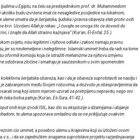
nim ljudima u Egiptu, na čelu sa predsjednikom prof. dr. Muhammedom
m i ukoliko budu izvršene imat će nesagledive posljedice na lokalnom,
eme smatra da je šerijatska, ljudska i pravna obaveza stati protiv ovih
e krvi. Uzvišeni Allah je rekao: „I čuvajte se onoga što će dovesti do
, i znajte da Allah strašno kažnjava“ (Kur'an, El-Enfal, 25.).
pskom svijetu, nisu legitimni i njihove odluke i zakoni nemaju pravnu
, jer su neutemeljene i nelegitimne. Islamski ummet treba da radi na tome
 su oformili komisiju koja će istražiti mehanizme za njihovu izmjenu.
 ne odobrava zločine i smatraju je saučesnikom u svim spomenutim
 kolektivna šerijatska obaveza, kao i da je obaveza suprotstaviti se nasilju i
nio je zabranjenom među Svojim robovima, a dozvolio je obespravljenima da
ovarati onaj koji istom mjerom uzvrati za pretrpljenu nepravdu, nego oni
jih čeka bolna patnja (Kur'an, Eš-Šura, 41-42.).
put onih koje izvodi ISIL, kao što su eksplozije u džamijama i ubijanje
džihadom, te ulema upozorava omladinu da se ne priključuje ovakvim
veznim cio ummet, a posebno ulemu u krajevima koji su izloženi ovom
s.a.v.s., i da se zajedničkim snagama suprotstave projektu razjedinjavanja