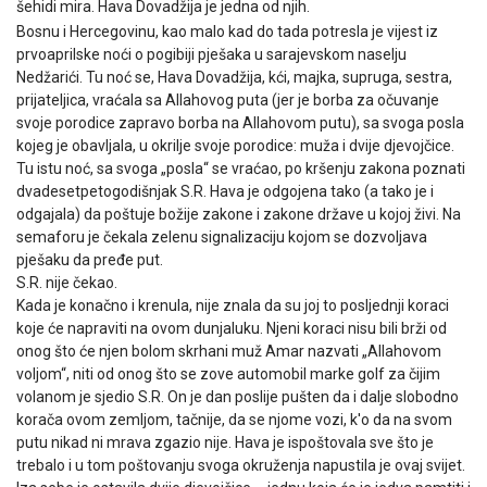
šehidi mira. Hava Dovadžija je jedna od njih.
Bosnu i Hercegovinu, kao malo kad do tada potresla je vijest iz
prvoaprilske noći o pogibiji pješaka u sarajevskom naselju
Nedžarići. Tu noć se, Hava Dovadžija, kći, majka, supruga, sestra,
prijateljica, vraćala sa Allahovog puta (jer je borba za očuvanje
svoje porodice zapravo borba na Allahovom putu), sa svoga posla
kojeg je obavljala, u okrilje svoje porodice: muža i dvije djevojčice.
Tu istu noć, sa svoga „posla“ se vraćao, po kršenju zakona poznati
dvadesetpetogodišnjak S.R. Hava je odgojena tako (a tako je i
odgajala) da poštuje božije zakone i zakone države u kojoj živi. Na
semaforu je čekala zelenu signalizaciju kojom se dozvoljava
pješaku da pređe put.
S.R. nije čekao.
Kada je konačno i krenula, nije znala da su joj to posljednji koraci
koje će napraviti na ovom dunjaluku. Njeni koraci nisu bili brži od
onog što će njen bolom skrhani muž Amar nazvati „Allahovom
voljom“, niti od onog što se zove automobil marke golf za čijim
volanom je sjedio S.R. On je dan poslije pušten da i dalje slobodno
korača ovom zemljom, tačnije, da se njome vozi, k'o da na svom
putu nikad ni mrava zgazio nije. Hava je ispoštovala sve što je
trebalo i u tom poštovanju svoga okruženja napustila je ovaj svijet.