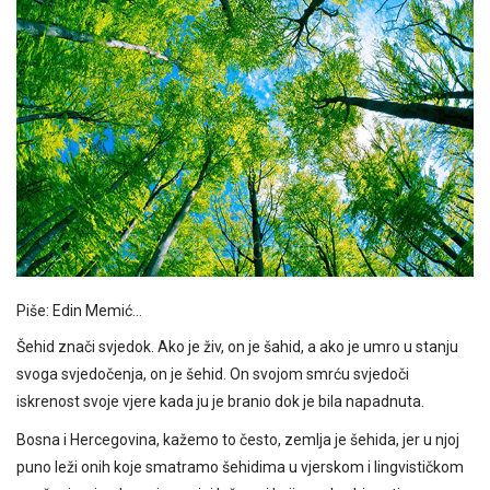
Piše: Edin Memić…
Šehid znači svjedok. Ako je živ, on je šahid, a ako je umro u stanju
svoga svjedočenja, on je šehid. On svojom smrću svjedoči
iskrenost svoje vjere kada ju je branio dok je bila napadnuta.
Bosna i Hercegovina, kažemo to često, zemlja je šehida, jer u njoj
puno leži onih koje smatramo šehidima u vjerskom i lingvističkom