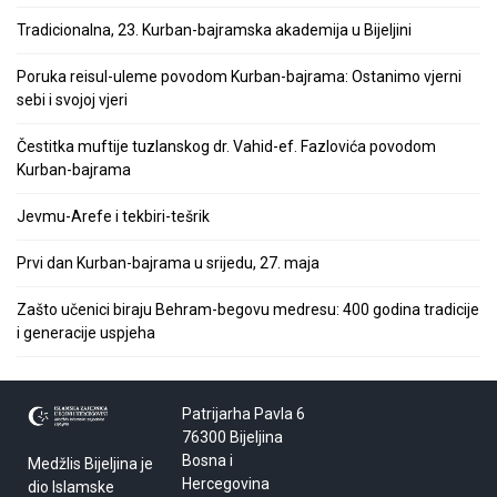
Tradicionalna, 23. Kurban-bajramska akademija u Bijeljini
Poruka reisul-uleme povodom Kurban-bajrama: Ostanimo vjerni
sebi i svojoj vjeri
Čestitka muftije tuzlanskog dr. Vahid-ef. Fazlovića povodom
Kurban-bajrama
Jevmu-Arefe i tekbiri-tešrik
Prvi dan Kurban-bajrama u srijedu, 27. maja
Zašto učenici biraju Behram-begovu medresu: 400 godina tradicije
i generacije uspjeha
Patrijarha Pavla 6
76300 Bijeljina
Bosna i
Medžlis Bijeljina je
Hercegovina
dio Islamske