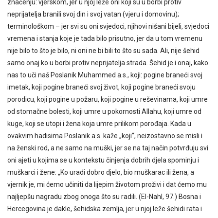
značenju: vjerskom, jer u njoj leže oni koji su u borbi protiv
neprijatelja branili svoj din i svoj vatan (vjeru i domovinu);
terminološkom – jer svi su oni svjedoci, njihovi nišani bijeli, svjedoci
vremena i stanja koje je tada bilo prisutno, jer da u tom vremenu
nije bilo to što je bilo, ni oni ne bi bili to što su sada. Ali, nije šehid
samo onaj ko u borbi protiv neprijatelja strada. Šehid je i onaj, kako
nas to uči naš Poslanik Muhammed a.s., koji: pogine braneći svoj
imetak, koji pogine braneći svoj život, koji pogine braneći svoju
porodicu, koji pogine u požaru, koji pogine u reševinama, koji umre
od stomačne bolesti, koji umre u pokornosti Allahu, koji umre od
kuge, koji se utopi i žena koja umre prilikom porođaja. Kada u
ovakvim hadisima Poslanik a.s. kaže „koji“, neizostavno se misli i
na ženski rod, a ne samo na muški, jer se na taj način potvrđuju svi
oni ajeti u kojima se u kontekstu činjenja dobrih djela spominju i
muškarci i žene: „Ko uradi dobro djelo, bio muškarac ili žena, a
vjernik je, mi ćemo učiniti da lijepim životom proživi i dat ćemo mu
najljepšu nagradu zbog onoga što su radili. (El-Nahl, 97.) Bosna i
Hercegovina je dakle, šehidska zemlja, jer u njoj leže šehidi rata i