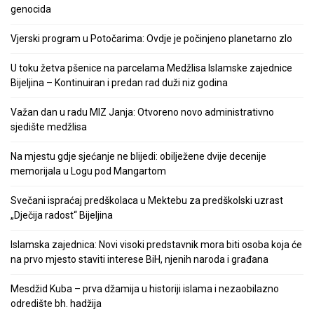
genocida
Vjerski program u Potočarima: Ovdje je počinjeno planetarno zlo
U toku žetva pšenice na parcelama Medžlisa Islamske zajednice
Bijeljina – Kontinuiran i predan rad duži niz godina
Važan dan u radu MIZ Janja: Otvoreno novo administrativno
sjedište medžlisa
Na mjestu gdje sjećanje ne blijedi: obilježene dvije decenije
memorijala u Logu pod Mangartom
Svečani ispraćaj predškolaca u Mektebu za predškolski uzrast
„Dječija radost“ Bijeljina
Islamska zajednica: Novi visoki predstavnik mora biti osoba koja će
na prvo mjesto staviti interese BiH, njenih naroda i građana
Mesdžid Kuba – prva džamija u historiji islama i nezaobilazno
odredište bh. hadžija