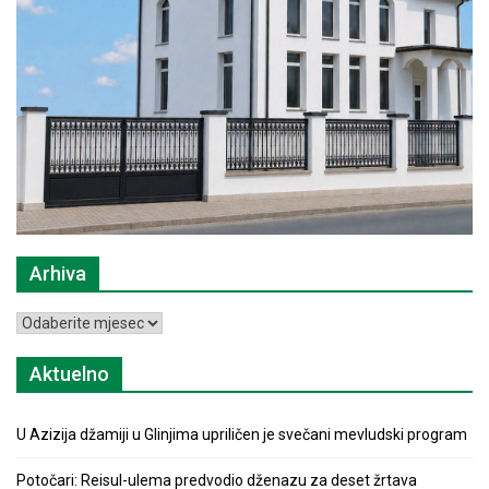
Arhiva
Arhiva
Aktuelno
U Azizija džamiji u Glinjima upriličen je svečani mevludski program
Potočari: Reisul-ulema predvodio dženazu za deset žrtava