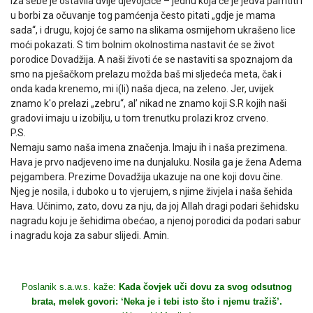
Iza sebe je ostavila dvije djevojčice – jednu koja će je jedva pamtiti i
u borbi za očuvanje tog pamćenja često pitati „gdje je mama
sada“, i drugu, kojoj će samo na slikama osmijehom ukrašeno lice
moći pokazati. S tim bolnim okolnostima nastavit će se život
porodice Dovadžija. A naši životi će se nastaviti sa spoznajom da
smo na pješačkom prelazu možda baš mi sljedeća meta, čak i
onda kada krenemo, mi i(li) naša djeca, na zeleno. Jer, uvijek
znamo k'o prelazi „zebru“, al’ nikad ne znamo koji S.R kojih naši
gradovi imaju u izobilju, u tom trenutku prolazi kroz crveno.
P.S.
Nemaju samo naša imena značenja. Imaju ih i naša prezimena.
Hava je prvo nadjeveno ime na dunjaluku. Nosila ga je žena Adema
pejgambera. Prezime Dovadžija ukazuje na one koji dovu čine.
Njeg je nosila, i duboko u to vjerujem, s njime živjela i naša šehida
Hava. Učinimo, zato, dovu za nju, da joj Allah dragi podari šehidsku
nagradu koju je šehidima obećao, a njenoj porodici da podari sabur
i nagradu koja za sabur slijedi. Amin.
Poslanik s.a.w.s. kaže:
Kada čovjek uči dovu za svog odsutnog
brata, melek govori: ‘Neka je i tebi isto što i njemu tražiš’.