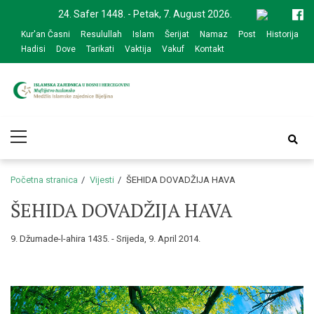
Skip
Skip
24. Safer 1448. - Petak, 7. August 2026.
to
to
Kur'an Časni
Resulullah
Islam
Šerijat
Namaz
Post
Historija
navigation
content
Hadisi
Dove
Tarikati
Vaktija
Vakuf
Kontakt
Medžlis Islamske
Službena web prezentacija
Primary
zajednice Bijeljina
Menu
Početna stranica
Vijesti
ŠEHIDA DOVADŽIJA HAVA
ŠEHIDA DOVADŽIJA HAVA
9. Džumade-l-ahira 1435. - Srijeda, 9. April 2014.