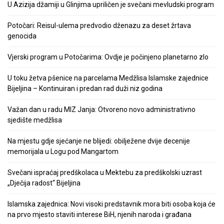
U Azizija džamiji u Glinjima upriličen je svečani mevludski program
Potočari: Reisul-ulema predvodio dženazu za deset žrtava
genocida
Vjerski program u Potočarima: Ovdje je počinjeno planetarno zlo
U toku žetva pšenice na parcelama Medžlisa Islamske zajednice
Bijeljina – Kontinuiran i predan rad duži niz godina
Važan dan u radu MIZ Janja: Otvoreno novo administrativno
sjedište medžlisa
Na mjestu gdje sjećanje ne blijedi: obilježene dvije decenije
memorijala u Logu pod Mangartom
Svečani ispraćaj predškolaca u Mektebu za predškolski uzrast
„Dječija radost“ Bijeljina
Islamska zajednica: Novi visoki predstavnik mora biti osoba koja će
na prvo mjesto staviti interese BiH, njenih naroda i građana