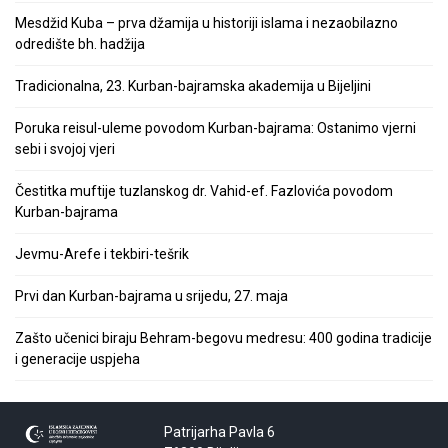
Mesdžid Kuba – prva džamija u historiji islama i nezaobilazno
odredište bh. hadžija
Tradicionalna, 23. Kurban-bajramska akademija u Bijeljini
Poruka reisul-uleme povodom Kurban-bajrama: Ostanimo vjerni
sebi i svojoj vjeri
Čestitka muftije tuzlanskog dr. Vahid-ef. Fazlovića povodom
Kurban-bajrama
Jevmu-Arefe i tekbiri-tešrik
Prvi dan Kurban-bajrama u srijedu, 27. maja
Zašto učenici biraju Behram-begovu medresu: 400 godina tradicije
i generacije uspjeha
Patrijarha Pavla 6