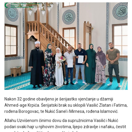
Nakon 32 godine obavljeno je šerijastko vjenčanje u džamiji
Ahmed-age Krpića. Šerijatski brak su sklopili Vasilić Zlatan i Fatima,
rođena Borogovac, te Nukić Sanel i Mirnesa, rođena Islamović.
Allahu Uzvišenom činimo dovu da supružnicima Vasilić i Nukić
podari svaki hajr u njihovim životima, lijepo zdravlje i nafaku, čestit