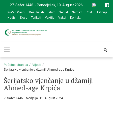
Skip
Skip
27. Safer 1448. - Ponedjeljak, 10. August 2026.
to
to
Kur'an Časni
Resulullah
Islam
Šerijat
Namaz
Post
Historija
navigation
content
Hadisi
Dove
Tarikati
Vaktija
Vakuf
Kontakt
Medžlis Islamske
Službena web prezentacija
Primary
zajednice Bijeljina
Menu
Početna stranica
Vijesti
Šerijatsko vjenčanje u džamiji Ahmed-age Krpića
Šerijatsko vjenčanje u džamiji
Ahmed-age Krpića
7. Safer 1446. - Nedjelja, 11. August 2024.