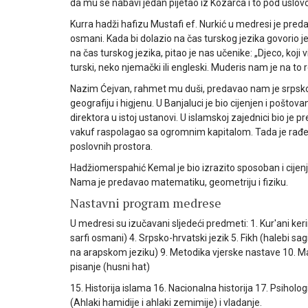
da mu se nabavi jedan pijetao iz Kozarca i to pod uslovo
Kurra hadži hafizu Mustafi ef. Nurkić u medresi je preda
osmani. Kada bi dolazio na čas turskog jezika govorio j
na čas turskog jezika, pitao je nas učenike: „Djeco, koji 
turski, neko njemački ili engleski. Muderis nam je na to r
Nazim Ćejvan, rahmet mu duši, predavao nam je srpsko-h
geografiju i higjenu. U Banjaluci je bio cijenjen i poštova
direktora u istoj ustanovi. U islamskoj zajednici bio je
vakuf raspolagao sa ogromnim kapitalom. Tada je rađen
poslovnih prostora.
Hadžiomerspahić Kemal je bio izrazito sposoban i cijen
Nama je predavao matematiku, geometriju i fiziku.
Nastavni program medrese
U medresi su izučavani sljedeći predmeti: 1. Kur'ani keri
sarfi osmani) 4. Srpsko-hrvatski jezik 5. Fikh (halebi sa
na arapskom jeziku) 9. Metodika vjerske nastave 10. Mat
pisanje (husni hat)
15. Historija islama 16. Nacionalna historija 17. Psiholog
(Ahlaki hamidije i ahlaki zemimije) i vladanje.