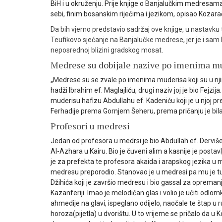
BiH i u okruženju. Prije knjige o Banjalučkim medresama,
sebi, finim bosanskim riječima i jezikom, opisao Kozara
Da bih vjerno predstavio sadržaj ove knjige, u nastavku
Teufikovo sjećanje na Banjalučke medrese, jer je i sam bi
neposrednoj blizini gradskog mosat.
Medrese su dobijale nazive po imenima m
„Medrese su se zvale po imenima muderisa koji su u nji
hadži Ibrahim ef. Maglajliću, drugi naziv joj je bio Fejz
muderisu hafizu Abdullahu ef. Kadeniću koji je u njoj p
Ferhadije prema Gornjem Šeheru, prema pričanju je bila
Profesori u medresi
Jedan od profesora u medrsi je bio Abdullah ef. Derviše
Al-Azhara u Kairu. Bio je čuveni alim a kasnije je post
je za prefekta te profesora akaida i arapskog jezika u m
medresu preporodio. Stanovao je u medresi pa mu je tu 
Džihića koji je završio medresu i bio gassal za opreman
Kazanferiji. Imao je melodičan glas i volio je učiti odlo
ahmedije na glavi, ispeglano odijelo, naočale te štap u r
horoza(pijetla) u dvorištu. U to vrijeme se pričalo da u K