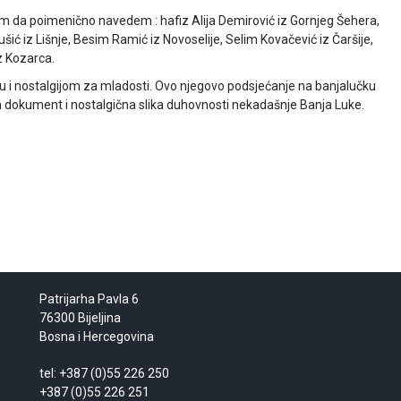
im da poimenično navedem : hafiz Alija Demirović iz Gornjeg Šehera,
ić iz Lišnje, Besim Ramić iz Novoselije, Selim Kovačević iz Čaršije,
z Kozarca.
ošću i nostalgijom za mladosti. Ovo njegovo podsjećanje na banjalučku
n dokument i nostalgična slika duhovnosti nekadašnje Banja Luke.
Patrijarha Pavla 6
76300 Bijeljina
Bosna i Hercegovina
tel: +387 (0)55 226 250
+387 (0)55 226 251