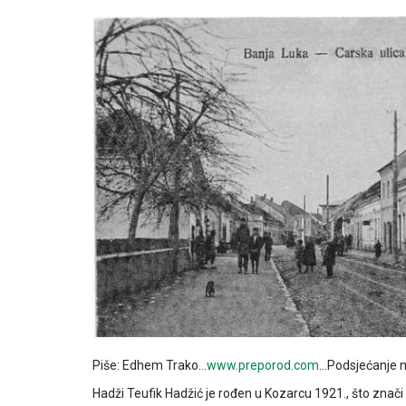
Piše: Edhem Trako…
www.preporod.com
…Podsjećanje n
Hadži Teufik Hadžić je rođen u Kozarcu 1921., što znači d