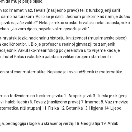
m da mu je perje bijelo.
vao: Imamet, vaz, fevaiz (nasljedno pravo) te iz turskog jenji sarif
e samo na turskom. Volio se je šaliti. Jednom prilikom kad nam je došao
vi jezik najviše volite?“ Neko je rekao srpsko-hrvatski, neko arapski, neko
ekao: „Ja vam djeco, najviše volim goveđiji jezik.“
rvatski jezik, nacionalnu historiju, književnost (muslimanske pisce),
n kao ličnost br.1. Bio je profesor u realnoj gimnaziji te zamjenik
 predsjednik Vakufsko-mearifskog povjerenstva u to vrijeme kada je
 hotel Palas i vakufska palata sa velikim brojem stambenih i
jen profesor matematike. Napisao je i svoj udžbenik iz matematike.
m sa tedžvidom na turskom jeziku 2. Arapski jezik 3. Turski jezik (jenji
giv i halebi kjebir) 6. Fevaiz (naslijedno pravo) 7. Imamet 8. Vaz (meviza
ematika, niži stupanj 11. Fizika 12. Botanika13. Higjena 14. Lijepo
ija, pedagogija i logika u skraćenoj verziji 18. Geografija 19. Ahlak