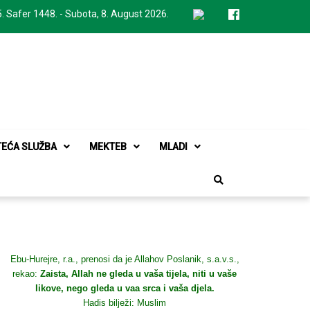
. Safer 1448. - Subota, 8. August 2026.
TEĆA SLUŽBA
MEKTEB
MLADI
Ebu-Hurejre, r.a., prenosi da je Allahov Poslanik, s.a.v.s.,
rekao:
Zaista, Allah ne gleda u vaša tijela, niti u vaše
likove, nego gleda u vaa srca i vaša djela.
Hadis bilježi: Muslim