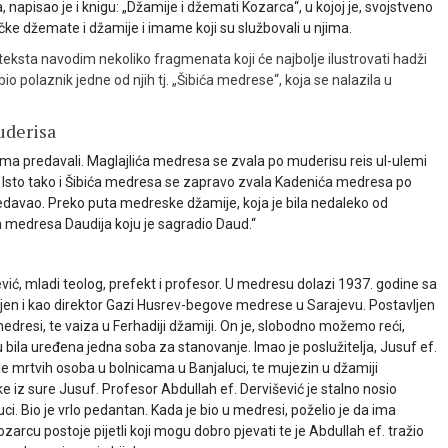
 napisao je i knigu: „Džamije i džemati Kozarca“, u kojoj je, svojstveno
čke džemate i džamije i imame koji su službovali u njima.
 teksta navodim nekoliko fragmenata koji će najbolje ilustrovati hadži
o polaznik jedne od njih tj. „Šibića medrese“, koja se nalazila u
uderisa
ma predavali. Maglajlića medresa se zvala po muderisu reis ul-ulemi
ija. Isto tako i Šibića medresa se zapravo zvala Kadenića medresa po
redavao. Preko puta medreske džamije, koja je bila nedaleko od
 medresa Daudija koju je sagradio Daud.“
vić, mladi teolog, prefekt i profesor. U medresu dolazi 1937. godine sa
avljen i kao direktor Gazi Husrev-begove medrese u Sarajevu. Postavljen
edresi, te vaiza u Ferhadiji džamiji. On je, slobodno možemo reći,
bila uređena jedna soba za stanovanje. Imao je poslužitelja, Jusuf ef.
je mrtvih osoba u bolnicama u Banjaluci, te mujezin u džamiji
mke iz sure Jusuf. Profesor Abdullah ef. Dervišević je stalno nosio
uci. Bio je vrlo pedantan. Kada je bio u medresi, poželio je da ima
ozarcu postoje pijetli koji mogu dobro pjevati te je Abdullah ef. tražio