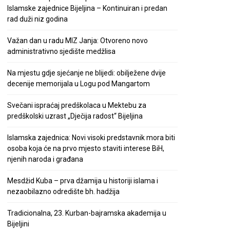
Islamske zajednice Bijeljina – Kontinuiran i predan
rad duži niz godina
Važan dan u radu MIZ Janja: Otvoreno novo
administrativno sjedište medžlisa
Na mjestu gdje sjećanje ne blijedi: obilježene dvije
decenije memorijala u Logu pod Mangartom
Svečani ispraćaj predškolaca u Mektebu za
predškolski uzrast „Dječija radost“ Bijeljina
Islamska zajednica: Novi visoki predstavnik mora biti
osoba koja će na prvo mjesto staviti interese BiH,
njenih naroda i građana
Mesdžid Kuba – prva džamija u historiji islama i
nezaobilazno odredište bh. hadžija
Tradicionalna, 23. Kurban-bajramska akademija u
Bijeljini