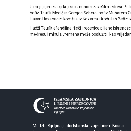
U mojoj generaciji koji su samnom završili medresu žel
hafiz Teufik Medić iz Gornjeg Šehera, hafiz Muharem Guš
Hasan Hasanagić, komšija iz Kozarca i Abdullah Bešić i
Hadži Teufik efendijine riječi i rečenice plijene iskren
medresu i minula vremena može poslužiti i kao vrijeda
Medžlis Bijeljina je dio Islamske zajednice u Bosni i