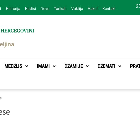
25
t
Historija
Hadisi
Dove
Tarikati
Vaktija
Vakuf
Kontakt
zajednice Bijeljina
MEDŽLIS
IMAMI
DŽAMIJE
DŽEMATI
PRA
e
ese