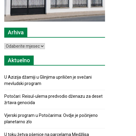
Arhiva
Arhiva
Aktuelno
U Azizija džamiji u Glinjima upriličen je svečani
mevludski program
Potočari: Reisul-ulema predvodio dženazu za deset
žrtava genocida
Vjerski program u Potočarima: Ovdje je počinjeno
planetarno zlo
U toku žetva pšenice na parcelama Medžlisa