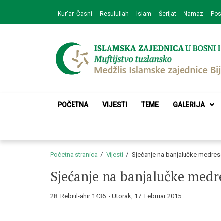
Skip
Skip
Kur'an Časni
Resulullah
Islam
Šerijat
Namaz
Pos
to
to
navigation
content
Medžlis Islamske 
Službena web prezentacija
POČETNA
VIJESTI
TEME
GALERIJA
Početna stranica
Vijesti
Sjećanje na banjalučke medres
Sjećanje na banjalučke medr
28. Rebiul-ahir 1436. - Utorak, 17. Februar 2015.