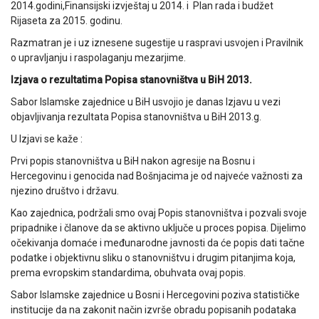
2014.godini,Finansijski izvještaj u 2014. i Plan rada i budžet
Rijaseta za 2015. godinu.
Razmatran je i uz iznesene sugestije u raspravi usvojen i Pravilnik
o upravljanju i raspolaganju mezarjime.
Izjava o rezultatima Popisa stanovništva u BiH 2013.
Sabor Islamske zajednice u BiH usvojio je danas Izjavu u vezi
objavljivanja rezultata Popisa stanovništva u BiH 2013.g.
U Izjavi se kaže :
Prvi popis stanovništva u BiH nakon agresije na Bosnu i
Hercegovinu i genocida nad Bošnjacima je od najveće važnosti za
njezino društvo i državu.
Kao zajednica, podržali smo ovaj Popis stanovništva i pozvali svoje
pripadnike i članove da se aktivno uključe u proces popisa. Dijelimo
očekivanja domaće i međunarodne javnosti da će popis dati tačne
podatke i objektivnu sliku o stanovništvu i drugim pitanjima koja,
prema evropskim standardima, obuhvata ovaj popis.
Sabor Islamske zajednice u Bosni i Hercegovini poziva statističke
institucije da na zakonit način izvrše obradu popisanih podataka