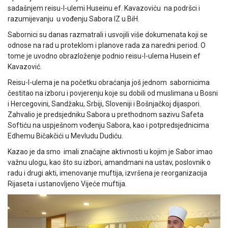
sadašnjem reisu-l-ulemi Huseinu ef. Kavazoviću na podršci i
razumijevanju u vođenju Sabora IZ u BiH.
Sabornici su danas razmatrali i usvojili više dokumenata koji se
odnose na rad u proteklom i planove rada za naredni period. O
tome je uvodno obrazloženje podnio reisu-l-ulema Husein ef
Kavazović.
Reisu-l-ulema je na početku obraćanja još jednom sabornicima
čestitao na izboru i povjerenju koje su dobili od muslimana u Bosni
i Hercegovini, Sandžaku, Srbiji, Sloveniji i Bošnjačkoj dijaspori.
Zahvalio je predsjedniku Sabora u prethodnom sazivu Safeta
Softiću na uspješnom vođenju Sabora, kao i potpredsjednicima
Edhemu Bičakčići u Mevludu Dudiću.
Kazao je da smo imali značajne aktivnosti u kojim je Sabor imao
važnu ulogu, kao što su izbori, amandmani na ustav, poslovnik o
radu i drugi akti, imenovanje muftija, izvršena je reorganizacija
Rijaseta i ustanovljeno Vijeće muftija.