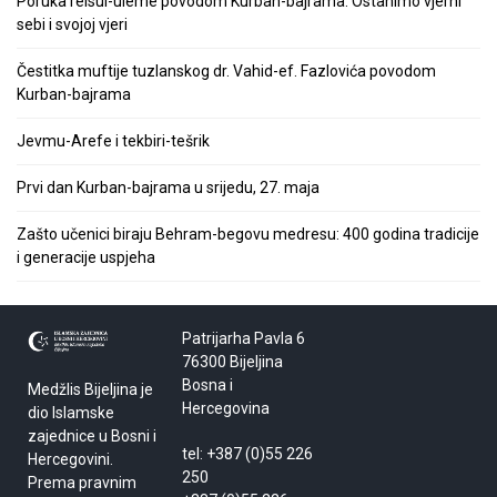
Poruka reisul-uleme povodom Kurban-bajrama: Ostanimo vjerni
sebi i svojoj vjeri
Čestitka muftije tuzlanskog dr. Vahid-ef. Fazlovića povodom
Kurban-bajrama
Jevmu-Arefe i tekbiri-tešrik
Prvi dan Kurban-bajrama u srijedu, 27. maja
Zašto učenici biraju Behram-begovu medresu: 400 godina tradicije
i generacije uspjeha
Patrijarha Pavla 6
76300 Bijeljina
Bosna i
Medžlis Bijeljina je
Hercegovina
dio Islamske
zajednice u Bosni i
tel: +387 (0)55 226
Hercegovini.
250
Prema pravnim