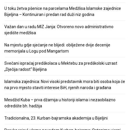
U toku žetva pšenice na parcelama Medžlisa Islamske zajednice
Bijeljina – Kontinuiran i predan rad duži niz godina
Važan dan u radu MIZ Janja: Otvoreno novo administrativno
sjedište medžlisa
Na mjestu gdje sjećanje ne blijedi: obilježene dvije decenije
memorijala u Logu pod Mangartom
Svečani ispraćaj predškolaca u Mektebu za predškolski uzrast
„Dječija radost“ Bijeljina
Islamska zajednica: Novi visoki predstavnik mora biti osoba koja će
na prvo mjesto staviti interese BiH, njenih naroda i građana
Mesdžid Kuba – prva džamija u historiji islama i nezaobilazno
odredište bh. hadžija
Tradicionalna, 23. Kurban-bajramska akademija u Bijeljini