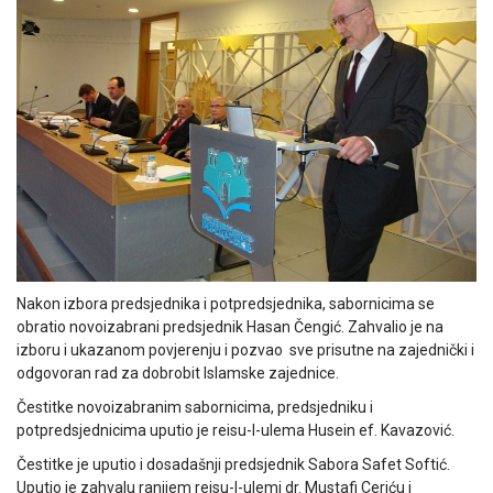
Nakon izbora predsjednika i potpredsjednika, sabornicima se
obratio novoizabrani predsjednik Hasan Čengić. Zahvalio je na
izboru i ukazanom povjerenju i pozvao sve prisutne na zajednički i
odgovoran rad za dobrobit Islamske zajednice.
Čestitke novoizabranim sabornicima, predsjedniku i
potpredsjednicima uputio je reisu-l-ulema Husein ef. Kavazović.
Čestitke je uputio i dosadašnji predsjednik Sabora Safet Softić.
Uputio je zahvalu ranijem reisu-l-ulemi dr. Mustafi Ceriću i