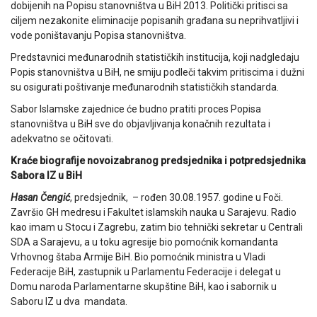
dobijenih na Popisu stanovništva u BiH 2013. Politički pritisci sa
ciljem nezakonite eliminacije popisanih građana su neprihvatljivi i
vode poništavanju Popisa stanovništva.
Predstavnici međunarodnih statističkih institucija, koji nadgledaju
Popis stanovništva u BiH, ne smiju podleči takvim pritiscima i dužni
su osigurati poštivanje međunarodnih statističkih standarda.
Sabor Islamske zajednice će budno pratiti proces Popisa
stanovništva u BiH sve do objavljivanja konačnih rezultata i
adekvatno se očitovati.
Kraće biografije novoizabranog predsjednika i potpredsjednika
Sabora IZ u BiH
Hasan Čengić
, predsjednik, – rođen 30.08.1957. godine u Foči.
Završio GH medresu i Fakultet islamskih nauka u Sarajevu. Radio
kao imam u Stocu i Zagrebu, zatim bio tehnički sekretar u Centrali
SDA a Sarajevu, a u toku agresije bio pomoćnik komandanta
Vrhovnog štaba Armije BiH. Bio pomoćnik ministra u Vladi
Federacije BiH, zastupnik u Parlamentu Federacije i delegat u
Domu naroda Parlamentarne skupštine BiH, kao i sabornik u
Saboru IZ u dva mandata.