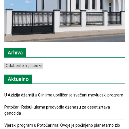
Arhiva
Arhiva
Aktuelno
U Azizija džamiji u Glinjima upriličen je svečani mevludski program
Potočari: Reisul-ulema predvodio dženazu za deset žrtava
genocida
Vjerski program u Potočarima: Ovdje je počinjeno planetarno zlo