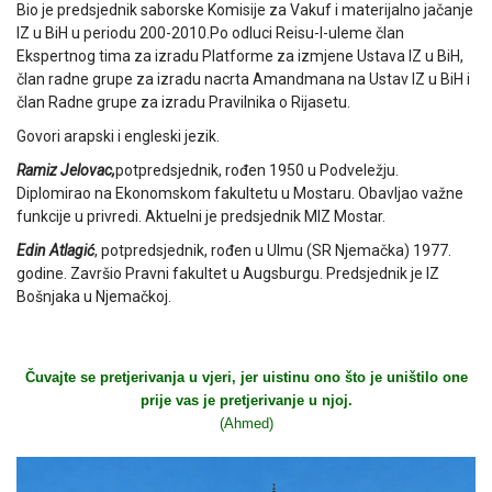
Bio je predsjednik saborske Komisije za Vakuf i materijalno jačanje
IZ u BiH u periodu 200-2010.Po odluci Reisu-l-uleme član
Ekspertnog tima za izradu Platforme za izmjene Ustava IZ u BiH,
član radne grupe za izradu nacrta Amandmana na Ustav IZ u BiH i
član Radne grupe za izradu Pravilnika o Rijasetu.
Govori arapski i engleski jezik.
Ramiz Jelovac,
potpredsjednik, rođen 1950 u Podveležju.
Diplomirao na Ekonomskom fakultetu u Mostaru. Obavljao važne
funkcije u privredi. Aktuelni je predsjednik MIZ Mostar.
Edin Atlagić
, potpredsjednik, rođen u Ulmu (SR Njemačka) 1977.
godine. Završio Pravni fakultet u Augsburgu. Predsjednik je IZ
Bošnjaka u Njemačkoj.
Čuvajte se pretjerivanja u vjeri, jer uistinu ono što je uništilo one
prije vas je pretjerivanje u njoj.
(Ahmed)