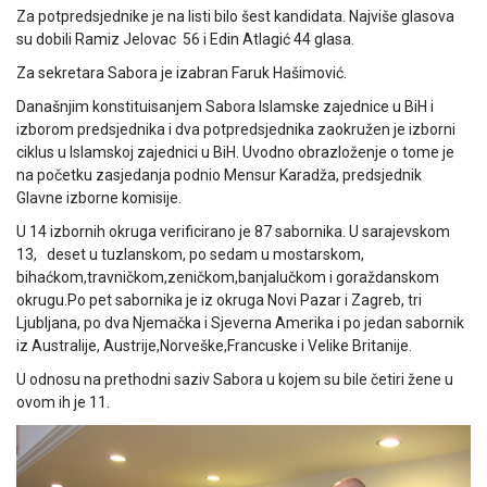
Za potpredsjednike je na listi bilo šest kandidata. Najviše glasova
su dobili Ramiz Jelovac 56 i Edin Atlagić 44 glasa.
Za sekretara Sabora je izabran Faruk Hašimović.
Današnjim konstituisanjem Sabora Islamske zajednice u BiH i
izborom predsjednika i dva potpredsjednika zaokružen je izborni
ciklus u Islamskoj zajednici u BiH. Uvodno obrazloženje o tome je
na početku zasjedanja podnio Mensur Karadža, predsjednik
Glavne izborne komisije.
U 14 izbornih okruga verificirano je 87 sabornika. U sarajevskom
13, deset u tuzlanskom, po sedam u mostarskom,
bihaćkom,travničkom,zeničkom,banjalučkom i goraždanskom
okrugu.Po pet sabornika je iz okruga Novi Pazar i Zagreb, tri
Ljubljana, po dva Njemačka i Sjeverna Amerika i po jedan sabornik
iz Australije, Austrije,Norveške,Francuske i Velike Britanije.
U odnosu na prethodni saziv Sabora u kojem su bile četiri žene u
ovom ih je 11.