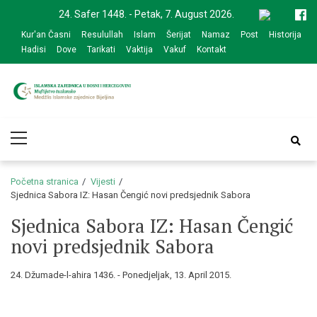
Skip
Skip
24. Safer 1448. - Petak, 7. August 2026.
to
to
Kur'an Časni
Resulullah
Islam
Šerijat
Namaz
Post
Historija
navigation
content
Hadisi
Dove
Tarikati
Vaktija
Vakuf
Kontakt
Medžlis Islamske
Službena web prezentacija
Primary
zajednice Bijeljina
Menu
Početna stranica
Vijesti
Sjednica Sabora IZ: Hasan Čengić novi predsjednik Sabora
Sjednica Sabora IZ: Hasan Čengić
novi predsjednik Sabora
24. Džumade-l-ahira 1436. - Ponedjeljak, 13. April 2015.