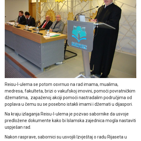
Reisu-l-ulema se potom osvrnuo na rad imama, mualima,
medresa, fakulteta, brizi o vakufskoj imovini, pomoći povratničkim
džematima, zapaženoj akciji pomoći nastradalim područjima od
poplava u čemu su se posebno istakli imami i džemati u dijaspori.
Na kraju izlaganja Reisu-l-ulema je pozvao sabornike da usvoje
predložene dokumente kako bi Islamska zajednica mogla nastaviti
uspješan rad.
Nakon rasprave, sabornici su usvojili Izvještaj o radu Rijaseta u