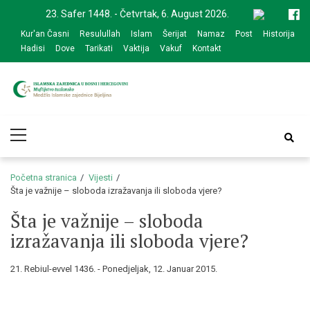
Skip
Skip
23. Safer 1448. - Četvrtak, 6. August 2026.
to
to
Kur'an Časni
Resulullah
Islam
Šerijat
Namaz
Post
Historija
navigation
content
Hadisi
Dove
Tarikati
Vaktija
Vakuf
Kontakt
Medžlis Islamske
Službena web prezentacija
Primary
zajednice Bijeljina
Menu
Početna stranica
Vijesti
Šta je važnije – sloboda izražavanja ili sloboda vjere?
Šta je važnije – sloboda
izražavanja ili sloboda vjere?
21. Rebiul-evvel 1436. - Ponedjeljak, 12. Januar 2015.