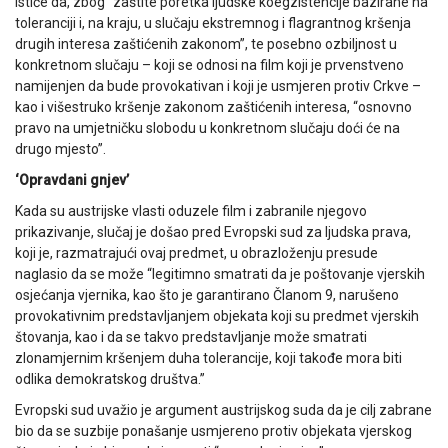
ističe da, zbog “zaštite poretka ljudske koegzistencije bazirane na
toleranciji i, na kraju, u slučaju ekstremnog i flagrantnog kršenja
drugih interesa zaštićenih zakonom”, te posebno ozbiljnost u
konkretnom slučaju – koji se odnosi na film koji je prvenstveno
namijenjen da bude provokativan i koji je usmjeren protiv Crkve –
kao i višestruko kršenje zakonom zaštićenih interesa, “osnovno
pravo na umjetničku slobodu u konkretnom slučaju doći će na
drugo mjesto”.
‘Opravdani gnjev’
Kada su austrijske vlasti oduzele film i zabranile njegovo
prikazivanje, slučaj je došao pred Evropski sud za ljudska prava,
koji je, razmatrajući ovaj predmet, u obrazloženju presude
naglasio da se može “legitimno smatrati da je poštovanje vjerskih
osjećanja vjernika, kao što je garantirano Članom 9, narušeno
provokativnim predstavljanjem objekata koji su predmet vjerskih
štovanja, kao i da se takvo predstavljanje može smatrati
zlonamjernim kršenjem duha tolerancije, koji takođe mora biti
odlika demokratskog društva.”
Evropski sud uvažio je argument austrijskog suda da je cilj zabrane
bio da se suzbije ponašanje usmjereno protiv objekata vjerskog