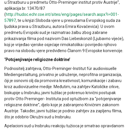
u Strazburu u predmetu Otto-Preminger institut protiv Austrije”,
aplikacija br. 13470/87
(
http://hudoc.echr.coe.int/sites/eng/pages/search.aspx?i=001-
57897
, te u knjizi Sloboda vjere u presudama Evropskog suda za
ljudska prava u Strazburu, autora Emira Kovačevića). U ovom
predmetu Evropski sud je razmatrao žalbu zbog zabrane
prikazivanja filma pod nazivom Das Liebeskonzil (Ljubavno vijeće),
koji je vrijeđao vjerske osjećaje rimokatolika i povrijedio njihovo
pravo na slobodu vjere predviđeno Članom 9 Evropske konvencije.
‘Potcjenjivanje religiozne doktrine’
Podnositelj zahtjeva, Otto-Preminger-Institut für audiovisuelle
Mediengestaltung, privatno je udruženje, neprofitna organizacija,
čiji je osnovni cilj da promovira kreativnost, komunikacije i zabavu
kroz audiovizuelne medije. Međutim, na zahtjev Katoličke crkve,
biskupije u Insbruku, javni tužilac je pokrenuo krivični postupak
protiv Otto Preminger- Instituta pod optužbom za “potcjenjivanje
religiozne doktrine”, djelo koje je zabranjeno Krivičnim zakonom
Austrije. Također, javni tužilac je podnio zahtjev za zapljenu filma,
što je odobrio Okružni sud u Insbruku.
Apelacioni sud u Insbruku reakciju tužioca je smatrao opravdanom