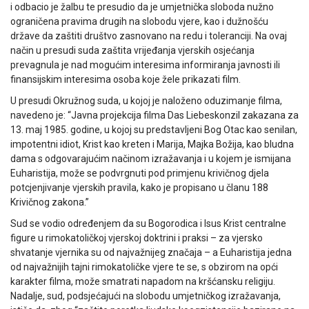
i odbacio je žalbu te presudio da je umjetnička sloboda nužno
ograničena pravima drugih na slobodu vjere, kao i dužnošću
države da zaštiti društvo zasnovano na redu i toleranciji. Na ovaj
način u presudi suda zaštita vrijeđanja vjerskih osjećanja
prevagnula je nad mogućim interesima informiranja javnosti ili
finansijskim interesima osoba koje žele prikazati film.
U presudi Okružnog suda, u kojoj je naloženo oduzimanje filma,
navedeno je: “Javna projekcija filma Das Liebeskonzil zakazana za
13. maj 1985. godine, u kojoj su predstavljeni Bog Otac kao senilan,
impotentni idiot, Krist kao kreten i Marija, Majka Božija, kao bludna
dama s odgovarajućim načinom izražavanja i u kojem je ismijana
Euharistija, može se podvrgnuti pod primjenu krivičnog djela
potcjenjivanje vjerskih pravila, kako je propisano u članu 188
Krivičnog zakona.”
Sud se vodio određenjem da su Bogorodica i Isus Krist centralne
figure u rimokatoličkoj vjerskoj doktrini i praksi – za vjersko
shvatanje vjernika su od najvažnijeg značaja – a Euharistija jedna
od najvažnijih tajni rimokatoličke vjere te se, s obzirom na opći
karakter filma, može smatrati napadom na kršćansku religiju.
Nadalje, sud, podsjećajući na slobodu umjetničkog izražavanja,