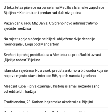
U toku žetva pšenice na parcelama Medžlisa Islamske zajednice
Bijeljina – Kontinuiran i predan rad duži niz godina
Važan dan u radu MIZ Janja: Otvoreno novo administrativno
sjedište medžlisa
Na mjestu gdje sjećanje ne blijedi: obilježene dvije decenije
memorijala u Logu pod Mangartom
Svečani ispraćaj predškolaca u Mektebu za predškolski uzrast
„Dječija radost“ Bijeljina
Islamska zajednica: Novi visoki predstavnik mora biti osoba koja će
na prvo mjesto staviti interese BiH, njenih naroda i građana
Mesdžid Kuba – prva džamija u historiji islama i nezaobilazno
odredište bh. hadžija
Tradicionalna, 23. Kurban-bajramska akademija u Bijeljini