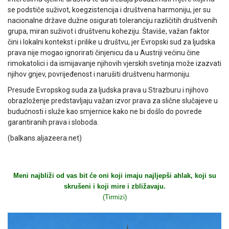
se podstiče suživot, koegzistencija i društvena harmoniju, jer su
nacionalne države dužne osigurati toleranciju različitih društvenih
grupa, miran suživot i društvenu koheziju. Štaviše, važan faktor
čini i lokalni kontekst i prilike u društvu, jer Evropski sud za ljudska
prava nije mogao ignorirati činjenicu da u Austriji većinu čine
rimokatolici i da ismijavanje njihovih vjerskih svetinja može izazvati
njihov gnjev, povrijeđenost i narušiti društvenu harmoniju.
Presude Evropskog suda za ljudska prava u Strazburu i njihovo
obrazloženje predstavljaju važan izvor prava za slične slučajeve u
budućnosti i služe kao smjernice kako ne bi došlo do povrede
garantiranih prava i sloboda.
(balkans.aljazeera.net)
Meni najbliži od vas bit će oni koji imaju najljepši ahlak, koji su
skrušeni i koji mire i zbližavaju.
(Tirmizi)