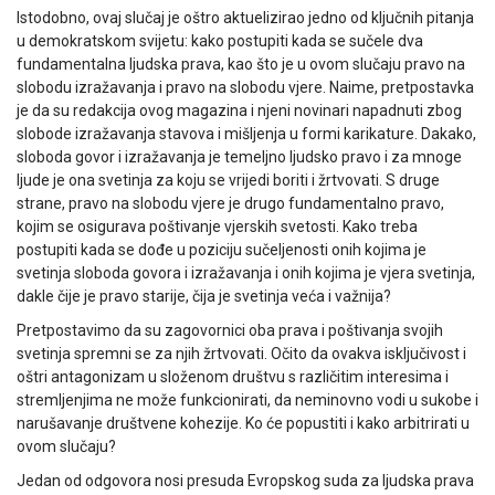
Istodobno, ovaj slučaj je oštro aktuelizirao jedno od ključnih pitanja
u demokratskom svijetu: kako postupiti kada se sučele dva
fundamentalna ljudska prava, kao što je u ovom slučaju pravo na
slobodu izražavanja i pravo na slobodu vjere. Naime, pretpostavka
je da su redakcija ovog magazina i njeni novinari napadnuti zbog
slobode izražavanja stavova i mišljenja u formi karikature. Dakako,
sloboda govor i izražavanja je temeljno ljudsko pravo i za mnoge
ljude je ona svetinja za koju se vrijedi boriti i žrtvovati. S druge
strane, pravo na slobodu vjere je drugo fundamentalno pravo,
kojim se osigurava poštivanje vjerskih svetosti. Kako treba
postupiti kada se dođe u poziciju sučeljenosti onih kojima je
svetinja sloboda govora i izražavanja i onih kojima je vjera svetinja,
dakle čije je pravo starije, čija je svetinja veća i važnija?
Pretpostavimo da su zagovornici oba prava i poštivanja svojih
svetinja spremni se za njih žrtvovati. Očito da ovakva isključivost i
oštri antagonizam u složenom društvu s različitim interesima i
stremljenjima ne može funkcionirati, da neminovno vodi u sukobe i
narušavanje društvene kohezije. Ko će popustiti i kako arbitrirati u
ovom slučaju?
Jedan od odgovora nosi presuda Evropskog suda za ljudska prava