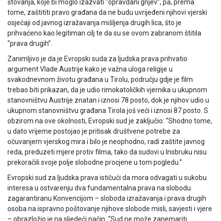
štovanja, koje bi moglo izazvati “opravdani gnjev”, pa, prema
tome, zaštititi pravo građana da ne budu uvrijeđeni njihovi vjerski
osjećaji od javnog izražavanja mišljenja drugih lica, što je
prihvaćeno kao legitiman cilj te da su se ovom zabranom štitila
“prava drugih”.
Zanimljivo je da je Evropski suda za ljudska prava prihvatio
argument Vlade Austrije kako je važna uloga religije u
svakodnevnom životu građana u Tirolu, području gdje je film
trebao biti prikazan, da je udio rimokatoličkih vjernika u ukupnom
stanovništvu Austrije znatan i iznosi 78 posto, dok je njihov udio u
ukupnom stanovništvu građana Tirola još veći i iznosi 87 posto. S
obzirom na ove okolnosti, Evropski sud je zaključio: “Shodno tome,
u dato vrijeme postojao je pritisak društvene potrebe za
očuvanjem vjerskog mira i bilo je neophodno, radi zaštite javnog
reda, preduzeti mjere protiv filma, tako da sudovi u Insbruku nisu
prekoračili svoje polje slobodne procjene u tom pogledu.”
Evropski sud za ljudska prava ističući da mora odvagati u sukobu
interesa u ostvarenju dva fundamentalna prava na slobodu
zagarantiranu Konvencijom – sloboda izražavanja i prava drugih
osoba na ispravno poštovanje njihove slobode misli, savjesti i vjere
– obrazložio je na sljedeći način: “Sud ne može zanemariti