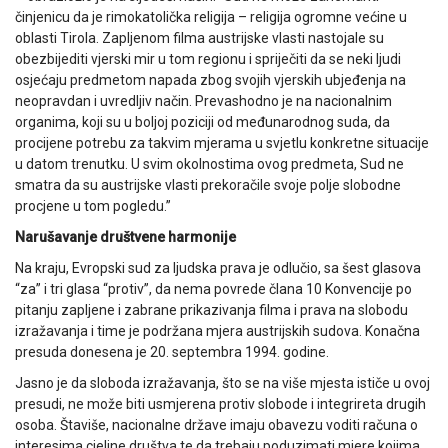
činjenicu da je rimokatolička religija – religija ogromne većine u
oblasti Tirola. Zapljenom filma austrijske vlasti nastojale su
obezbijediti vjerski mir u tom regionu i spriječiti da se neki ljudi
osjećaju predmetom napada zbog svojih vjerskih ubjeđenja na
neopravdan i uvredljiv način. Prevashodno je na nacionalnim
organima, koji su u boljoj poziciji od međunarodnog suda, da
procijene potrebu za takvim mjerama u svjetlu konkretne situacije
u datom trenutku. U svim okolnostima ovog predmeta, Sud ne
smatra da su austrijske vlasti prekoračile svoje polje slobodne
procjene u tom pogledu.”
Narušavanje društvene harmonije
Na kraju, Evropski sud za ljudska prava je odlučio, sa šest glasova
“za” i tri glasa “protiv”, da nema povrede člana 10 Konvencije po
pitanju zapljene i zabrane prikazivanja filma i prava na slobodu
izražavanja i time je podržana mjera austrijskih sudova. Konačna
presuda donesena je 20. septembra 1994. godine.
Jasno je da sloboda izražavanja, što se na više mjesta ističe u ovoj
presudi, ne može biti usmjerena protiv slobode i integrireta drugih
osoba. Štaviše, nacionalne države imaju obavezu voditi računa o
interesima cjeline društva te da trebaju poduzimati mjere kojima