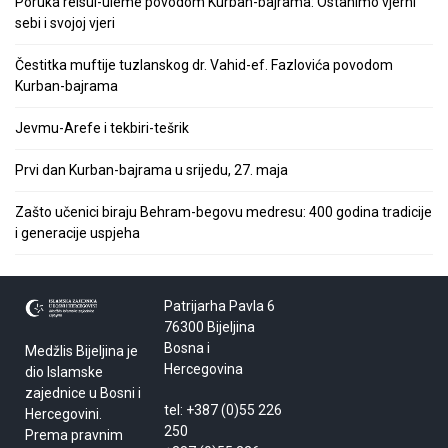
Poruka reisul-uleme povodom Kurban-bajrama: Ostanimo vjerni
sebi i svojoj vjeri
Čestitka muftije tuzlanskog dr. Vahid-ef. Fazlovića povodom
Kurban-bajrama
Jevmu-Arefe i tekbiri-tešrik
Prvi dan Kurban-bajrama u srijedu, 27. maja
Zašto učenici biraju Behram-begovu medresu: 400 godina tradicije
i generacije uspjeha
Patrijarha Pavla 6
76300 Bijeljina
Bosna i
Medžlis Bijeljina je
Hercegovina
dio Islamske
zajednice u Bosni i
tel: +387 (0)55 226
Hercegovini.
250
Prema pravnim