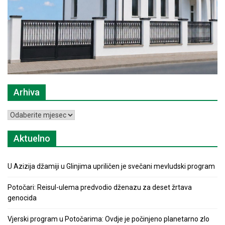
Arhiva
Arhiva
Aktuelno
U Azizija džamiji u Glinjima upriličen je svečani mevludski program
Potočari: Reisul-ulema predvodio dženazu za deset žrtava
genocida
Vjerski program u Potočarima: Ovdje je počinjeno planetarno zlo