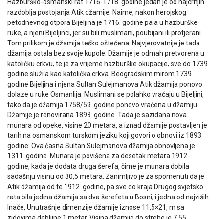
Hazburško-osmanski rat 1716-1718. godine jedan je od najcrnjih
razdoblja postojanja Atik džamije. Naime, nakon herojskog
petodnevnog otpora Bijeljina je 1716. godine pala u hazburške
ruke, a njeni Bijeljinci, jer su bili muslimani, poubijani ili protjerani.
Tom prilikom je džamija teško oštećena. Najvjerovatnije je tada
džamija ostala bez svoje kupole. Džamije je odmah pretvorena u
katoličku crkvu, te je za vrijeme hazburške okupacije, sve do 1739.
godine služila kao katolička crkva. Beogradskim mirom 1739.
godine Bijeljina i njena Sultan Sulejmanova Atik džamija ponovo
dolaze u ruke Osmanlija. Muslimani se polahko vraćaju u Bijeljini,
tako da je džamija 1758/59. godine ponovo vraćena u džamiju.
Džamije je renovirana 1893. godine. Tada je sazidana nova
munara od opeke, visine 20 metara, a iznad džamije postavljen je
tarih na osmanskom turskom jeziku koji govori o obnovi iz 1893.
godine: Ova časna Sultan Sulejmanova džamija obnovljena je
1311. godine. Munara je povišena za desetak metara 1912.
godine, kada je dodata druga šerefa, čime je munara dobila
sadašnju visinu od 30,5 metara. Zanimljivo je za spomenuti da je
Atik džamija od te 1912. godine, pa sve do kraja Drugog svjetsko
rata bila jedina džamija sa dva šerefeta u Bosni, i jedna od najviših.
Inače, Unutrašnje dimenzije džamije iznose 11,5×21, m sa
zidovima debljine 1 metar. Visina džamije do strehe je 7,55