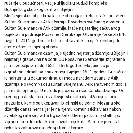
rušenje u budućnosti, već je uključila u budući kompleks
Bošnjačkog školskog centra u Bijeljini.
Među vjerskim objektima koji se obnavljaju treba istaći obnovljenu
Sultan Sulejmanovu Atik džamiju. Povodom svečanog otvorenja
Sultan Sulejmanove Atik džamije, inače najstarijeg sačuvanog
objekta na područje Posavine i Semberije. Otvaranje će se zbiti 16.
avgusta 2014. godine, te bi bio red kazati koju riječ o historijatu
same džamije i njenoj obnovi.
Sultan Sulejmanova džamija je ujedno najstarija džamija u Bijeljini i
najstarija građevina na području Posavine i Semberije. Izgrađena
je u razdoblju između 1521. i 1566. godine. Moguće da je
izgrađena odmah po zauzimanju Bijeljine 1521. godine. Budući da
je najstarija, u dokumentima, a i među narodom zvana je Atik
džamija. Po svom vakifu sultan Sulejmanu Veličanstvenom dobila
je ime Sulejmanija. U narodu je poznata i kao Carska džamija. Od
njenog postanka pa do iza II svjetsko rata oko džamije je bilo
mezarje u kome su ukopavani bijeljinski uglednici. Mezarja oko
džamije danas nema, jer je na njemu komunistička vlast nakon II
svjetskog rata sagradila trg sa šetalištem i parkom, asfaltni put,
zgradu suda, te nekoliko poslovnih objekata. Samo je preostalo
nekoliko kaburova na južnoj strani džamije.