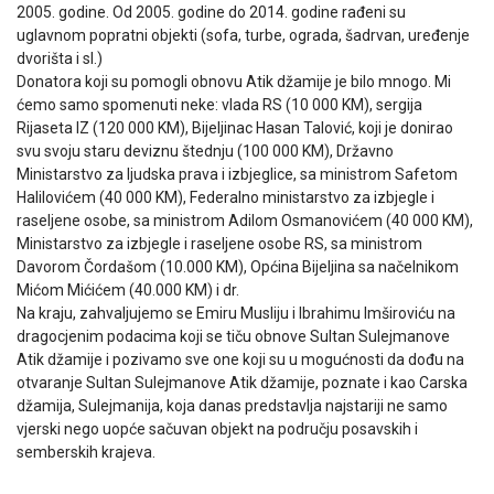
2005. godine. Od 2005. godine do 2014. godine rađeni su
uglavnom popratni objekti (sofa, turbe, ograda, šadrvan, uređenje
dvorišta i sl.)
Donatora koji su pomogli obnovu Atik džamije je bilo mnogo. Mi
ćemo samo spomenuti neke: vlada RS (10 000 KM), sergija
Rijaseta IZ (120 000 KM), Bijeljinac Hasan Talović, koji je donirao
svu svoju staru deviznu štednju (100 000 KM), Državno
Ministarstvo za ljudska prava i izbjeglice, sa ministrom Safetom
Halilovićem (40 000 KM), Federalno ministarstvo za izbjegle i
raseljene osobe, sa ministrom Adilom Osmanovićem (40 000 KM),
Ministarstvo za izbjegle i raseljene osobe RS, sa ministrom
Davorom Čordašom (10.000 KM), Općina Bijeljina sa načelnikom
Mićom Mićićem (40.000 KM) i dr.
Na kraju, zahvaljujemo se Emiru Musliju i Ibrahimu Imširoviću na
dragocjenim podacima koji se tiču obnove Sultan Sulejmanove
Atik džamije i pozivamo sve one koji su u mogućnosti da dođu na
otvaranje Sultan Sulejmanove Atik džamije, poznate i kao Carska
džamija, Sulejmanija, koja danas predstavlja najstariji ne samo
vjerski nego uopće sačuvan objekt na području posavskih i
semberskih krajeva.