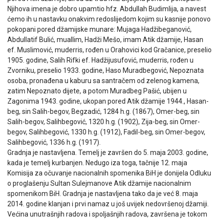
Njihova imena je dobro upamtio hfz. Abdullah Budimlija, a navest
ćemo ih u nastavku onakvim redoslijedom kojim su kasnije ponovo
pokopani pored džamijske munare: Mujaga Hadžibeganović,
Abdullatif Bulić, muallim, Hadži Mešo, imam Atik džamije, Hasan
ef. Muslimović, muderris, rođen u Orahovici kod Gračanice, preselio
1905. godine, Salih Rifki ef. Hadžijusufović, muderris, rođen u
Zvorniku, preselio 1933. godine, Haso Muradbegović, Nepoznata
osoba, pronađena u kaburu sa santračem od zelenog kamena,
zatim Nepoznato dijete, a potom Muradbeg Pašić, ubijen u
Zagonima 1943. godine, ukopan pored Atik džamije 1944., Hasan-
beg, sin Salih-begov, Begzadić, 1284 h.g. (1867), Omer-beg, sin
Salih-begov, Salihbegović, 1320 h.g. (1902), Zija-beg, sin Omer-
begov, Salihbegović, 1330 h.g. (1912), Fadil-beg, sin Omer-begov,
Salihbegović, 1336 h.g. (1917).
Gradnja je nastavljena. Temelj je završen do 5. maja 2003. godine,
kada je temelj kurbanjen. Nedugo iza toga, tačnije 12. maja
Komisija za očuvanje nacionalnih spomenika BiH je donijela Odluku
o proglašenju Sultan Sulejmanove Atik džamije nacionalnim
spomenikom BiH. Gradnja je nastavljena tako da je već 8. maja
2014. godine klanjan i prvi namaz u još uvijek nedovršenoj džamiji.
Većina unutrašnjih radova i spoljašnjih radova, završena je tokom