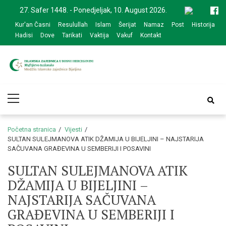
Skip
Skip
27. Safer 1448. - Ponedjeljak, 10. August 2026.
to
to
Kur'an Časni
Resulullah
Islam
Šerijat
Namaz
Post
Historija
navigation
content
Hadisi
Dove
Tarikati
Vaktija
Vakuf
Kontakt
Medžlis Islamske
Službena web prezentacija
Primary
zajednice Bijeljina
Menu
Početna stranica
Vijesti
SULTAN SULEJMANOVA ATIK DŽAMIJA U BIJELJINI – NAJSTARIJA
SAČUVANA GRAĐEVINA U SEMBERIJI I POSAVINI
SULTAN SULEJMANOVA ATIK
DŽAMIJA U BIJELJINI –
NAJSTARIJA SAČUVANA
GRAĐEVINA U SEMBERIJI I