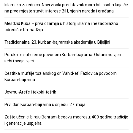
Islamska zajednica: Novi visoki predstavnik mora biti osoba koja će
na prvo mjesto staviti interese BiH, njenih naroda i građana
Mesdžid Kuba – prva džamija u historiji islama i nezaobilazno
odredište bh. hadžija
Tradicionalna, 23. Kurban-bajramska akademija u Bijeljini
Poruka reisul-uleme povodom Kurban-bajrama: Ostanimo vjerni
sebi i svojoj vjeri
Čestitka muftije tuzlanskog dr. Vahid-ef. Fazlovića povodom
Kurban-bajrama
Jevmu-Arefe i tekbiri-tešrik
Prvi dan Kurban-bajrama u srijedu, 27. maja
Zašto učenici biraju Behram-begovu medresu: 400 godina tradicije
i generacije uspjeha