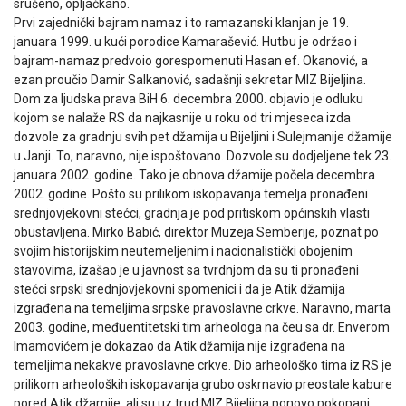
srušeno, opljačkano.
Prvi zajednički bajram namaz i to ramazanski klanjan je 19.
januara 1999. u kući porodice Kamarašević. Hutbu je održao i
bajram-namaz predvoio gorespomenuti Hasan ef. Okanović, a
ezan proučio Damir Salkanović, sadašnji sekretar MIZ Bijeljina.
Dom za ljudska prava BiH 6. decembra 2000. objavio je odluku
kojom se nalaže RS da najkasnije u roku od tri mjeseca izda
dozvole za gradnju svih pet džamija u Bijeljini i Sulejmanije džamije
u Janji. To, naravno, nije ispoštovano. Dozvole su dodjeljene tek 23.
januara 2002. godine. Tako je obnova džamije počela decembra
2002. godine. Pošto su prilikom iskopavanja temelja pronađeni
srednjovjekovni stećci, gradnja je pod pritiskom općinskih vlasti
obustavljena. Mirko Babić, direktor Muzeja Semberije, poznat po
svojim historijskim neutemeljenim i nacionalistički obojenim
stavovima, izašao je u javnost sa tvrdnjom da su ti pronađeni
stećci srpski srednjovjekovni spomenici i da je Atik džamija
izgrađena na temeljima srpske pravoslavne crkve. Naravno, marta
2003. godine, međuentitetski tim arheologa na čeu sa dr. Enverom
Imamovićem je dokazao da Atik džamija nije izgrađena na
temeljima nekakve pravoslavne crkve. Dio arheološko tima iz RS je
prilikom arheoloških iskopavanja grubo oskrnavio preostale kabure
pored Atik džamije, ali su uz trud MIZ Bijeljina ponovo pokopani.