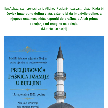
Ibn Abbas, r.a., prenosi da je Allahov Poslanik, s.a.v.s., rekao:
Kada bi
čovjek imao punu dolinu zlata, zaželio bi da ima dvije doline, a
njegova usta neće ništa napuniti do prašina, a Allah prima
pokajanje od onog ko se pokaje.
(Muttefekun alejhi)