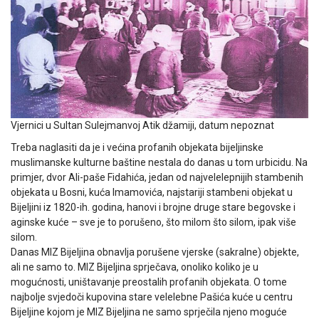
Vjernici u Sultan Sulejmanvoj Atik džamiji, datum nepoznat
Treba naglasiti da je i većina profanih objekata bijeljinske
muslimanske kulturne baštine nestala do danas u tom urbicidu. Na
primjer, dvor Ali-paše Fidahića, jedan od najvelelepnijih stambenih
objekata u Bosni, kuća Imamovića, najstariji stambeni objekat u
Bijeljini iz 1820-ih. godina, hanovi i brojne druge stare begovske i
aginske kuće – sve je to porušeno, što milom što silom, ipak više
silom.
Danas MIZ Bijeljina obnavlja porušene vjerske (sakralne) objekte,
ali ne samo to. MIZ Bijeljina sprječava, onoliko koliko je u
mogućnosti, uništavanje preostalih profanih objekata. O tome
najbolje svjedoči kupovina stare velelebne Pašića kuće u centru
Bijeljine kojom je MIZ Bijeljina ne samo sprječila njeno moguće