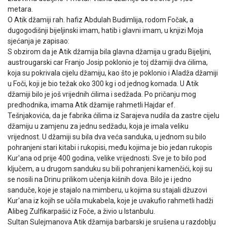
metara.
O Atik džamiji rah. hafiz Abdulah Budimlija, rodom Fočak, a
dugogodišnji bijeljinski imam, hatib i glavni imam, u knjizi Moja
sjećanja je zapisao:
S obzirom da je Atik džamija bila glavna džamija u gradu Bijeljini,
austrougarski car Franjo Josip poklonio je toj džamiji dva ćilima,
koja su pokrivala cijelu džamiju, kao što je poklonio i Aladža džamiji
u Foči, koji je bio težak oko 300 kg i od jednog komada. U Atik
džamiji bilo je još vrijednih ćilima i sedžada. Po pričanju mog
predhodnika, imama Atik džamije rahmetli Hajdar ef.
Tešnjakovića, da je fabrika ćilima iz Sarajeva nudila da zastre cijelu
džamiju u zamjenu za jednu sedžadu, koja je imala veliku
vrijednost. U džamiji su bila dva veća sanduka, u jednom su bilo
pohranjeni stari kitabi i rukopisi, među kojima je bio jedan rukopis
Kur'ana od prije 400 godina, velike vrijednosti. Sve je to bilo pod
ključem, a u drugom sanduku su bili pohranjeni kamenčići, koji su
se nosili na Drinu prilikom učenja kišnih dova. Bilo je i jedno
sanduče, koje je stajalo na mimberu, u kojima su stajali džuzovi
Kur'ana iz kojih se učila mukabela, koje je uvakufio rahmetli hadži
Alibeg Zulfikarpašić iz Foče, a živio u Istanbulu.
Sultan Sulejmanova Atik džamija barbarski je srušena u razdoblju