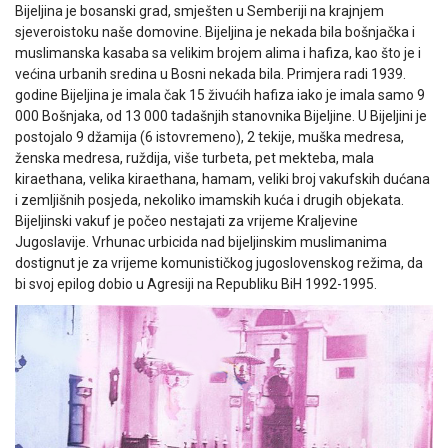
Bijeljina je bosanski grad, smješten u Semberiji na krajnjem
sjeveroistoku naše domovine. Bijeljina je nekada bila bošnjačka i
muslimanska kasaba sa velikim brojem alima i hafiza, kao što je i
većina urbanih sredina u Bosni nekada bila. Primjera radi 1939.
godine Bijeljina je imala čak 15 živućih hafiza iako je imala samo 9
000 Bošnjaka, od 13 000 tadašnjih stanovnika Bijeljine. U Bijeljini je
postojalo 9 džamija (6 istovremeno), 2 tekije, muška medresa,
ženska medresa, ruždija, više turbeta, pet mekteba, mala
kiraethana, velika kiraethana, hamam, veliki broj vakufskih dućana
i zemljišnih posjeda, nekoliko imamskih kuća i drugih objekata.
Bijeljinski vakuf je počeo nestajati za vrijeme Kraljevine
Jugoslavije. Vrhunac urbicida nad bijeljinskim muslimanima
dostignut je za vrijeme komunističkog jugoslovenskog režima, da
bi svoj epilog dobio u Agresiji na Republiku BiH 1992-1995.