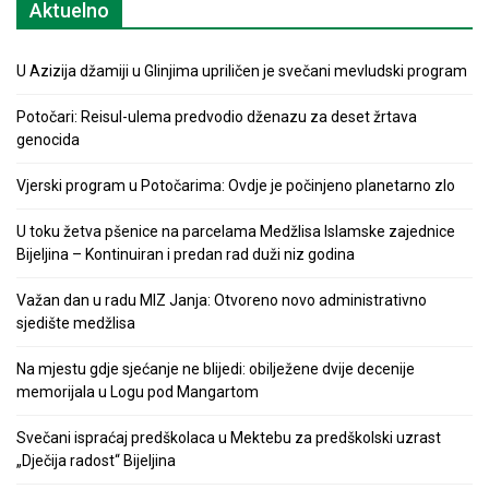
Aktuelno
U Azizija džamiji u Glinjima upriličen je svečani mevludski program
Potočari: Reisul-ulema predvodio dženazu za deset žrtava
genocida
Vjerski program u Potočarima: Ovdje je počinjeno planetarno zlo
U toku žetva pšenice na parcelama Medžlisa Islamske zajednice
Bijeljina – Kontinuiran i predan rad duži niz godina
Važan dan u radu MIZ Janja: Otvoreno novo administrativno
sjedište medžlisa
Na mjestu gdje sjećanje ne blijedi: obilježene dvije decenije
memorijala u Logu pod Mangartom
Svečani ispraćaj predškolaca u Mektebu za predškolski uzrast
„Dječija radost“ Bijeljina