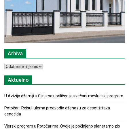
Arhiva
Arhiva
Aktuelno
U Azizija džamiji u Glinjima upriličen je svečani mevludski program
Potočari: Reisul-ulema predvodio dženazu za deset žrtava
genocida
Vjerski program u Potočarima: Ovdje je počinjeno planetarno zlo