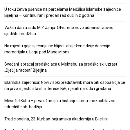
U toku žetva pšenice na parcelama Medžlisa Islamske zajednice
Bijeljina – Kontinuiran i predan rad duži niz godina
Važan dan u radu MIZ Janja: Otvoreno novo administrativno
sjedište medžlisa
Na mjestu gdje sjećanje ne blijedi: obilježene dvije decenije
memorijala u Logu pod Mangartom
Svečani ispraćaj predškolaca u Mektebu za predškolski uzrast
„Dječija radost“ Bijeljina
Islamska zajednica: Novi visoki predstavnik mora biti osoba koja će
na prvo mjesto staviti interese BiH, njenih naroda i građana
Mesdžid Kuba – prva džamija u historiji islama i nezaobilazno
odredište bh. hadžija
Tradicionalna, 23. Kurban-bajramska akademija u Bijeljini