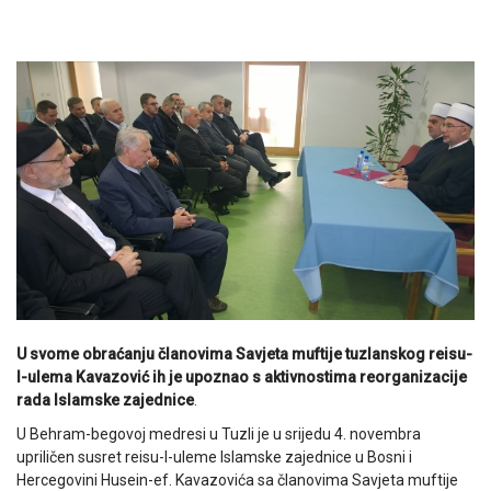
U svome obraćanju članovima Savjeta muftije tuzlanskog reisu-
l-ulema Kavazović ih je upoznao s aktivnostima reorganizacije
rada Islamske zajednice
.
U Behram-begovoj medresi u Tuzli je u srijedu 4. novembra
upriličen susret reisu-l-uleme Islamske zajednice u Bosni i
Hercegovini Husein-ef. Kavazovića sa članovima Savjeta muftije