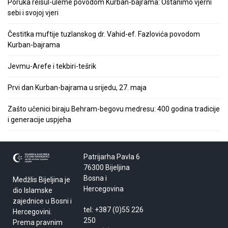
Poruka reisul-uleme povodom Kurban-bajrama: Ostanimo vjerni
sebi i svojoj vjeri
Čestitka muftije tuzlanskog dr. Vahid-ef. Fazlovića povodom
Kurban-bajrama
Jevmu-Arefe i tekbiri-tešrik
Prvi dan Kurban-bajrama u srijedu, 27. maja
Zašto učenici biraju Behram-begovu medresu: 400 godina tradicije
i generacije uspjeha
Patrijarha Pavla 6
76300 Bijeljina
Bosna i
Medžlis Bijeljina je
Hercegovina
dio Islamske
zajednice u Bosni i
tel: +387 (0)55 226
Hercegovini.
250
Prema pravnim