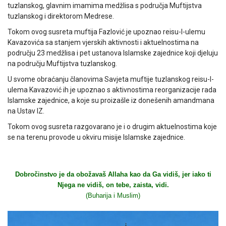
tuzlanskog, glavnim imamima medžlisa s područja Muftijstva
tuzlanskog i direktorom Medrese.
Tokom ovog susreta muftija Fazlović je upoznao reisu-l-ulemu
Kavazovića sa stanjem vjerskih aktivnosti i aktuelnostima na
području 23 medžlisa i pet ustanova Islamske zajednice koji djeluju
na području Muftijstva tuzlanskog.
U svome obraćanju članovima Savjeta muftije tuzlanskog reisu-l-
ulema Kavazović ih je upoznao s aktivnostima reorganizacije rada
Islamske zajednice, a koje su proizašle iz donešenih amandmana
na Ustav IZ.
Tokom ovog susreta razgovarano je i o drugim aktuelnostima koje
se na terenu provode u okviru misije Islamske zajednice.
Dobročinstvo je da obožavaš Allaha kao da Ga vidiš, jer iako ti
Njega ne vidiš, on tebe, zaista, vidi.
(Buharija i Muslim)