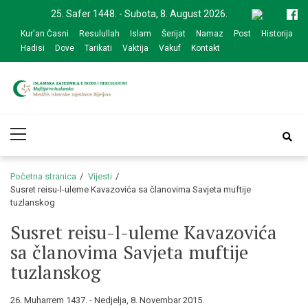
Skip
Skip
25. Safer 1448. - Subota, 8. August 2026.
to
to
Kur'an Časni
Resulullah
Islam
Šerijat
Namaz
Post
Historija
navigation
content
Hadisi
Dove
Tarikati
Vaktija
Vakuf
Kontakt
Medžlis Islamske
Službena web prezentacija
Primary
zajednice Bijeljina
Menu
Početna stranica
Vijesti
Susret reisu-l-uleme Kavazovića sa članovima Savjeta muftije
tuzlanskog
Susret reisu-l-uleme Kavazovića
sa članovima Savjeta muftije
tuzlanskog
26. Muharrem 1437. - Nedjelja, 8. Novembar 2015.