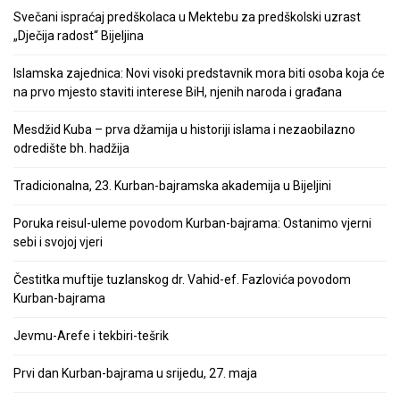
Svečani ispraćaj predškolaca u Mektebu za predškolski uzrast
„Dječija radost“ Bijeljina
Islamska zajednica: Novi visoki predstavnik mora biti osoba koja će
na prvo mjesto staviti interese BiH, njenih naroda i građana
Mesdžid Kuba – prva džamija u historiji islama i nezaobilazno
odredište bh. hadžija
Tradicionalna, 23. Kurban-bajramska akademija u Bijeljini
Poruka reisul-uleme povodom Kurban-bajrama: Ostanimo vjerni
sebi i svojoj vjeri
Čestitka muftije tuzlanskog dr. Vahid-ef. Fazlovića povodom
Kurban-bajrama
Jevmu-Arefe i tekbiri-tešrik
Prvi dan Kurban-bajrama u srijedu, 27. maja