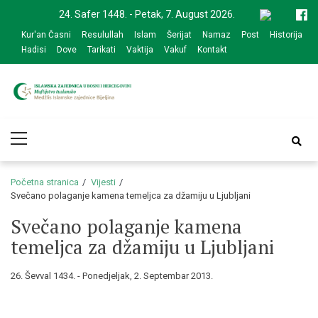
Skip
Skip
24. Safer 1448. - Petak, 7. August 2026.
to
to
Kur'an Časni
Resulullah
Islam
Šerijat
Namaz
Post
Historija
navigation
content
Hadisi
Dove
Tarikati
Vaktija
Vakuf
Kontakt
Medžlis Islamske
Službena web prezentacija
Primary
zajednice Bijeljina
Menu
Početna stranica
Vijesti
Svečano polaganje kamena temeljca za džamiju u Ljubljani
Svečano polaganje kamena
temeljca za džamiju u Ljubljani
26. Ševval 1434. - Ponedjeljak, 2. Septembar 2013.