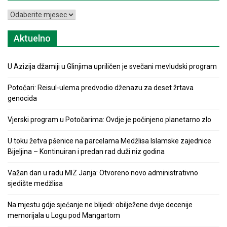
Arhiva
Aktuelno
U Azizija džamiji u Glinjima upriličen je svečani mevludski program
Potočari: Reisul-ulema predvodio dženazu za deset žrtava
genocida
Vjerski program u Potočarima: Ovdje je počinjeno planetarno zlo
U toku žetva pšenice na parcelama Medžlisa Islamske zajednice
Bijeljina – Kontinuiran i predan rad duži niz godina
Važan dan u radu MIZ Janja: Otvoreno novo administrativno
sjedište medžlisa
Na mjestu gdje sjećanje ne blijedi: obilježene dvije decenije
memorijala u Logu pod Mangartom