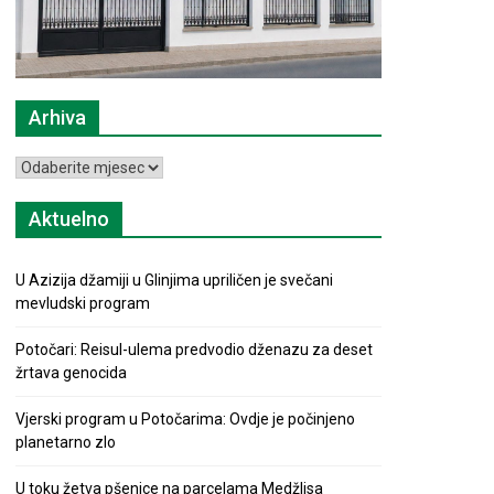
Arhiva
Arhiva
Aktuelno
U Azizija džamiji u Glinjima upriličen je svečani
mevludski program
Potočari: Reisul-ulema predvodio dženazu za deset
žrtava genocida
Vjerski program u Potočarima: Ovdje je počinjeno
planetarno zlo
U toku žetva pšenice na parcelama Medžlisa