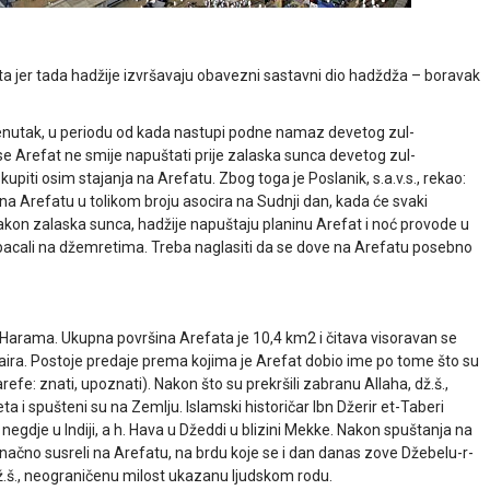
a jer tada hadžije izvršavaju obavezni sastavni dio hadždža – boravak
trenutak, u periodu od kada nastupi podne namaz devetog zul-
se Arefat ne smije napuštati prije zalaska sunca devetog zul-
upiti osim stajanja na Arefatu. Zbog toga je Poslanik, s.a.v.s., rekao:
i na Arefatu u tolikom broju asocira na Sudnji dan, kada će svaki
Nakon zalaska sunca, hadžije napuštaju planinu Arefat i noć provode u
h bacali na džemretima. Treba naglasiti da se dove na Arefatu posebno
-Harama. Ukupna površina Arefata je 10,4 km2 i čitava visoravan se
ira. Postoje predaje prema kojima je Arefat dobio ime po tome što su
efe: znati, upoznati). Nakon što su prekršili zabranu Allaha, dž.š.,
a i spušteni su na Zemlju. Islamski historičar Ibn Džerir et-Taberi
egdje u Indiji, a h. Hava u Džeddi u blizini Mekke. Nakon spuštanja na
načno susreli na Arefatu, na brdu koje se i dan danas zove Džebelu-r-
dž.š., neograničenu milost ukazanu ljudskom rodu.