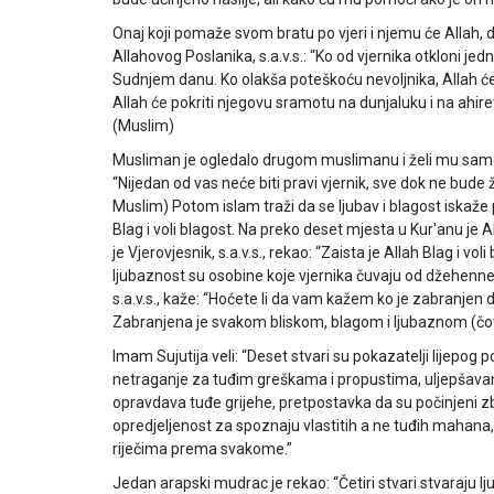
Onaj koji pomaže svom bratu po vjeri i njemu će Allah,
Allahovog Poslanika, s.a.v.s.: “Ko od vjernika otkloni j
Sudnjem danu. Ko olakša poteškoću nevoljnika, Allah će
Allah će pokriti njegovu sramotu na dunjaluku i na ahi
(Muslim)
Musliman je ogledalo drugom muslimanu i želi mu samo dob
“Nijedan od vas neće biti pravi vjernik, sve dok ne bude
Muslim) Potom islam traži da se ljubav i blagost iskaže p
Blag i voli blagost. Na preko deset mjesta u Kur'anu je Al
je Vjerovjesnik, s.a.v.s., rekao: “Zaista je Allah Blag i vo
ljubaznost su osobine koje vjernika čuvaju od džehennems
s.a.v.s., kaže: “Hoćete li da vam kažem ko je zabranjen 
Zabranjena je svakom bliskom, blagom i ljubaznom (čov
Imam Sujutija veli: “Deset stvari su pokazatelji lijepog
netraganje za tuđim greškama i propustima, uljepšavanje
opravdava tuđe grijehe, pretpostavka da su počinjeni z
opredjeljenost za spoznaju vlastitih a ne tuđih mahana,
riječima prema svakome.”
Jedan arapski mudrac je rekao: “Četiri stvari stvaraju 