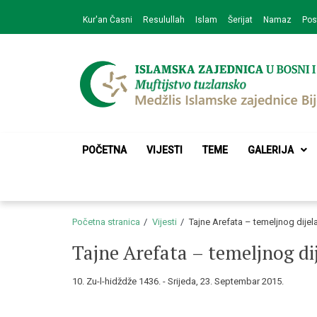
Skip
Skip
Kur'an Časni
Resulullah
Islam
Šerijat
Namaz
Pos
to
to
navigation
content
Medžlis Islamske 
Službena web prezentacija
POČETNA
VIJESTI
TEME
GALERIJA
Početna stranica
Vijesti
Tajne Arefata – temeljnog dije
Tajne Arefata – temeljnog di
10. Zu-l-hidždže 1436. - Srijeda, 23. Septembar 2015.