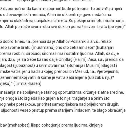
 dž.š., pomoći onda kada mu pomoć bude potrebna. To potvrđuju riječi
ednu od ovosvjetskih nedaća, Allah će otkloniti njegovu nedaću na
 njemu olakšati na dunjaluku i ahiretu. Ko pokrije sramotu muslimana,
retu. Allah pomaže svom robu sve dok on pomaže svom bratu (po vjeri).”
ro. Enes, r.a., prenosi da je Allahov Poslanik, s.a.v.s., rekao:
 želio svome bratu (muslimanu) ono što želi sam sebi.” (Buharija i
rema rodbini, siročadi, siromasima i ostalim ljudima. Allah, dž.š., je
lah, dž.š., je za Sebe kazao da je On Blag (Halim). Aiša, r.a., prenosi da
li blagost (ljubaznost) u svim stvarima.” (Buharija i Muslim) Blagost i
ke vatre, jer u hadisu kojeg prenosi Ibn Mes'ud, r.a., Vjerovjesnik,
džehennemskoj vatri, ili kome je vatra zabranjena (ulazak u nju)?
jeku).” (Tirmizi-hasen)
 ponašanja: neispoljavanje stalnog oportunizma, držanje zlatne sredine,
 onoga što izgleda kao grijeh a to nije, traganje za onim što
bog neke poteškoće, prioritet samoprijekora nad prijekorom drugih,
 uljudnost i veseo pristup prema starijem i mlađem, te blago obraćanje
ljubav (mehabbet): lijepo ophođenje prema ljudima, činjenje