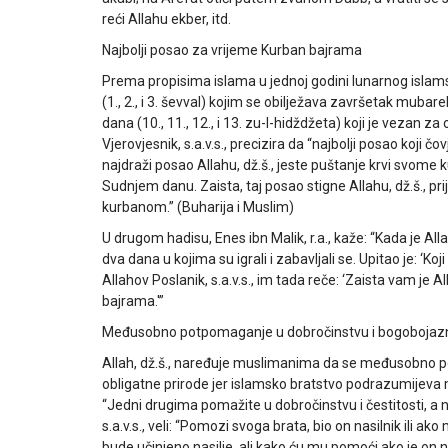
reći Allahu ekber, itd.
Najbolji posao za vrijeme Kurban bajrama
Prema propisima islama u jednoj godini lunarnog islamsk
(1., 2., i 3. ševval) kojim se obilježava završetak muba
dana (10., 11., 12., i 13. zu-l-hidždžeta) koji je vezan
Vjerovjesnik, s.a.v.s., precizira da “najbolji posao koji 
najdraži posao Allahu, dž.š., jeste puštanje krvi svome
Sudnjem danu. Zaista, taj posao stigne Allahu, dž.š., pr
kurbanom.” (Buharija i Muslim)
U drugom hadisu, Enes ibn Malik, r.a., kaže: “Kada je Alla
dva dana u kojima su igrali i zabavljali se. Upitao je: ‘Koji
Allahov Poslanik, s.a.v.s., im tada reče: ‘Zaista vam 
bajrama.'”
Međusobno potpomaganje u dobročinstvu i bogobojaz
Allah, dž.š., naređuje muslimanima da se međusobno p
obligatne prirode jer islamsko bratstvo podrazumijeva m
“Jedni drugima pomažite u dobročinstvu i čestitosti, a ne 
s.a.v.s., veli: “Pomozi svoga brata, bio on nasilnik ili 
bude učinjeno nasilje, ali kako ću mu pomoći ako je on nas