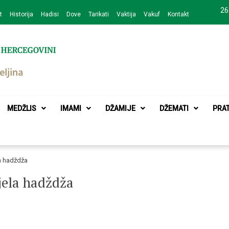
26
t
Historija
Hadisi
Dove
Tarikati
Vaktija
Vakuf
Kontakt
zajednice Bijeljina
MEDŽLIS
IMAMI
DŽAMIJE
DŽEMATI
PRA
la hadždža
jela hadždža