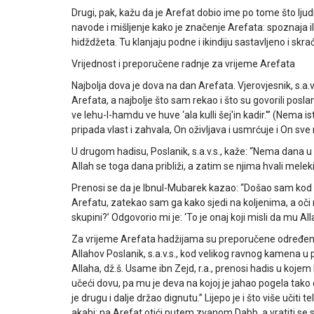
Drugi, pak, kažu da je Arefat dobio ime po tome što ljudi
navode i mišljenje kako je značenje Arefata: spoznaja i
hidždžeta. Tu klanjaju podne i ikindiju sastavljeno i s
Vrijednost i preporučene radnje za vrijeme Arefata
Najbolja dova je dova na dan Arefata. Vjerovjesnik, s.a.v.
Arefata, a najbolje što sam rekao i što su govorili poslan
ve lehu-l-hamdu ve huve ‘ala kulli šej'in kadir.'” (Ne
pripada vlast i zahvala, On oživljava i usmrćuje i On sve
U drugom hadisu, Poslanik, s.a.v.s., kaže: “Nema dana u
Allah se toga dana približi, a zatim se njima hvali meleki
Prenosi se da je Ibnul-Mubarek kazao: “Došao sam kod 
Arefatu, zatekao sam ga kako sjedi na koljenima, a oči
skupini?’ Odgovorio mi je: ‘To je onaj koji misli da mu Al
Za vrijeme Arefata hadžijama su preporučene određene ra
Allahov Poslanik, s.a.v.s., kod velikog ravnog kamena u 
Allaha, dž.š. Usame ibn Zejd, r.a., prenosi hadis u kojem 
učeći dovu, pa mu je deva na kojoj je jahao pogela ta
je drugu i dalje držao dignutu.” Lijepo je i što više učit
akabi; na Arefat otići putem zvanom Dabb, a vratiti s