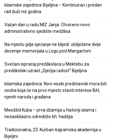
Islamske zajednice Bijeljina – Kontinuiran i predan
rad duži niz godina
Važan dan u radu MIZ Janja: Otvoreno novo
administrativno sjedište medžlisa
Na mjestu gdje sjećanje ne blijedi: obilježene dvije
decenije memorijala u Logu pod Mangartom
Svečani ispraćaj predškolaca u Mektebu za
predškolski uzrast „Dječija radost“ Bijeljina
Islamska zajednica: Novi visoki predstavnik mora biti
osoba koja će na prvo mjesto staviti interese BiH,
njenih naroda i građana
Mesdžid Kuba – prva džamija u historiji islama i
nezaobilazno odredište bh. hadžija
Tradicionalna, 23. Kurban-bajramska akademija u
Bijeljini