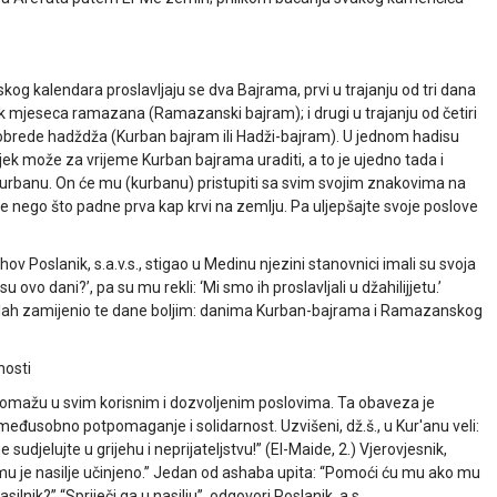
og kalendara proslavljaju se dva Bajrama, prvi u trajanju od tri dana
rek mjeseca ramazana (Ramazanski bajram); i drugi u trajanju od četiri
 za obrede hadždža (Kurban bajram ili Hadži-bajram). U jednom hadisu
čovjek može za vrijeme Kurban bajrama uraditi, a to je ujedno tada i
 kurbanu. On će mu (kurbanu) pristupiti sa svim svojim znakovima na
ije nego što padne prva kap krvi na zemlju. Pa uljepšajte svoje poslove
hov Poslanik, s.a.v.s., stigao u Medinu njezini stanovnici imali su svoja
 su ovo dani?’, pa su mu rekli: ‘Mi smo ih proslavljali u džahilijjetu.’
je Allah zamijenio te dane boljim: danima Kurban-bajrama i Ramazanskog
nosti
omažu u svim korisnim i dozvoljenim poslovima. Ta obaveza je
eđusobno potpomaganje i solidarnost. Uzvišeni, dž.š., u Kur'anu veli:
sudjelujte u grijehu i neprijateljstvu!” (El-Maide, 2.) Vjerovjesnik,
ako mu je nasilje učinjeno.” Jedan od ashaba upita: “Pomoći ću mu ako mu
ilnik?” “Spriječi ga u nasilju”, odgovori Poslanik, a.s.