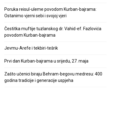
Poruka reisul-uleme povodom Kurban-bajrama:
Ostanimo vjerni sebi i svojoj vjeri
Čestitka muftije tuzlanskog dr. Vahid-ef. Fazlovića
povodom Kurban-bajrama
Jevmu-Arefe i tekbiri-tešrik
Prvi dan Kurban-bajrama u srijedu, 27. maja
Zašto učenici biraju Behram-begovu medresu: 400
godina tradicije i generacije uspjeha