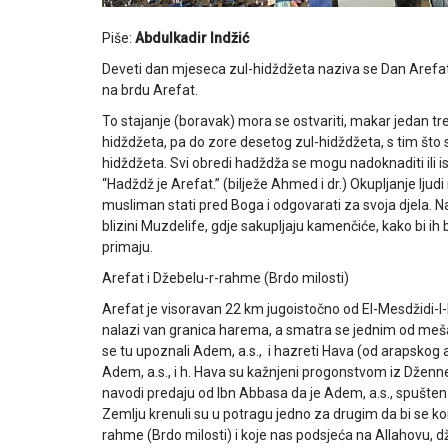
Piše:
Abdulkadir Indžić
Deveti dan mjeseca zul-hidždžeta naziva se Dan Arefat
na brdu Arefat.
To stajanje (boravak) mora se ostvariti, makar jedan 
hidždžeta, pa do zore desetog zul-hidždžeta, s tim što 
hidždžeta. Svi obredi hadždža se mogu nadoknaditi ili isk
“Hadždž je Arefat.” (bilježe Ahmed i dr.) Okupljanje ljud
musliman stati pred Boga i odgovarati za svoja djela. 
blizini Muzdelife, gdje sakupljaju kamenčiće, kako bi i
primaju.
Arefat i Džebelu-r-rahme (Brdo milosti)
Arefat je visoravan 22 km jugoistočno od El-Mesdžidi-l
nalazi van granica harema, a smatra se jednim od meša
se tu upoznali Adem, a.s., i hazreti Hava (od arapskog ar
Adem, a.s., i h. Hava su kažnjeni progonstvom iz Džennet
navodi predaju od Ibn Abbasa da je Adem, a.s., spušten n
Zemlju krenuli su u potragu jedno za drugim da bi se ko
rahme (Brdo milosti) i koje nas podsjeća na Allahovu, 