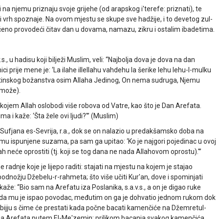
 na njemu priznaju svoje grijehe (od arapskog i'terefe: priznati), te
li vrh spoznaje. Na ovom mjestu se skupe sve hadžije, i to devetog zul-
kraćeno provodeći čitav dan u dovama, namazu, zikru i ostalim ibadetima.
s., u hadisu koji bilježi Muslim, veli: “Najbolja dova je dova na dan
ici prije mene je: ‘La ilahe illellahu vahdehu la šerike lehu lehu-l-mulku
ma istinskog božanstva osim Allaha Jedinog, On nema sudruga, Njemu
 može).
 kojem Allah oslobodi više robova od Vatre, kao što je Dan Arefata.
ma i kaže: ‘Šta žele ovi ljudi?'” (Muslim)
Sufjana es-Sevrija, r.a., dok se on nalazio u predakšamsko doba na
 mu ispunjene suzama, pa sam ga upitao: ‘Ko je najgori pojedinac u ovoj
lah neće oprostiti (tj. koji se tog dana ne nada Allahovom oprostu).'”
dnje koje je lijepo raditi: stajati na mjestu na kojem je stajao
podnožju Džebelu-r-rahmeta; što više učiti Kur'an, dove i spominjati
kaže: “Bio sam na Arefatu iza Poslanika, s.a.v.s., a on je digao ruke
ko da mu je ispao povodac, međutim on ga je dohvatio jednom rukom dok
i telbijju s čime će prestati kada počne bacati kamenčiće na Džemretul-
e sa Arefata putem El-Me'zemin; prilikom bacanja svakog kamenčića