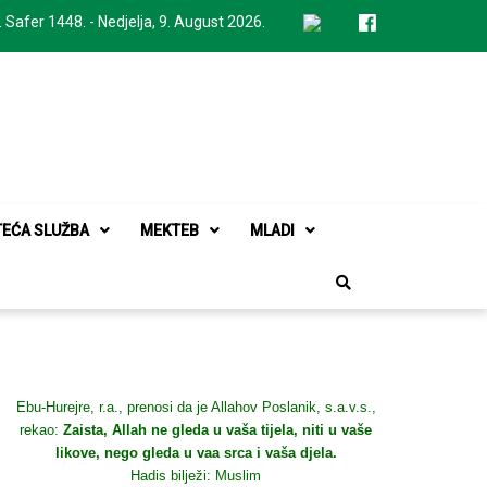
. Safer 1448. - Nedjelja, 9. August 2026.
TEĆA SLUŽBA
MEKTEB
MLADI
Ebu-Hurejre, r.a., prenosi da je Allahov Poslanik, s.a.v.s.,
rekao:
Zaista, Allah ne gleda u vaša tijela, niti u vaše
likove, nego gleda u vaa srca i vaša djela.
Hadis bilježi: Muslim