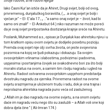
Svoje robove, a ne robovi Njega!“
Iako Časni Kur'an ističe da je Ahiret, Drugi svijet, bolji od ovog,
privremenog, dunjalučkog boravišta, ( „…a onaj svijet je bolji i
vječan je“ – El- E'ala 17., „ …“a samo onaj svijet je – život, kad bi
samo oni znali!” – El-Ankebut 64.) niko razuman ne može poreći
da je ovaj svijet pretpostavka dostizanja krajnje sreće na Ahiretu.
Poslanik, Muhammed a.s., opisao je Dunjaluk kao ahiretsku njivu i u
tom kratkom opisu ovom svijetu je dodijelio posebnu poziciju.
Premda ovaj svijet nije cilj i svrha života, on jeste svojevrsna
pozornica na kojoj se ljudi pokazuju i dokazuju. Sa svojim
ovosvjetskim vrlinama i slabostima, podvizima i padovima,
uspjesima i posrtanjima čovjek se svakodnevno bori za što bolji
moralni status na ovom, a samim tim i bolju nagradu i ugled na
Ahiretu. Radost ostvarena ovosvjetskim uspjehom predstavlja
dvostruku nagradu za vjernika. Privremena radost na ovome
svijetu srazmjerna je uloženom trudu i radu, dok je ona trajna i
neprolazna ahiretska nagrada puno veća od zasluženog.
„I Allah im je dao nagradu na ovome svijetu, a na onom svijetu
daće im nagradu veću nego što su zaslužili – a Allah voli one koji
dobra djela čine.“ ( Ali-Imran 174.)