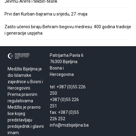
Jevmu-Arefe i tekbiri-tešrik
Prvi dan Kurban-bajrama u srijedu, 27. maja
Zašto učenici biraju Behram-begovu medresu: 400 godina tradicije
i generacije uspjeha
Patrijarha Pavla 6
76300 Bijeljina
Bosna i
Medžlis Bijeljina je
Hercegovina
dio Islamske
zajednice u Bosni i
tel: +387 (0)55 226
Hercegovini.
250
Prema pravnim
+387 (0)55 226
regulativama
251
Medžlis je pravno
fax: +387 (0)55
lice kojeg
226 252
predstavljaju
info@mizbijeljina.ba
predsjednik i glavni
imam.