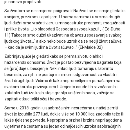
je nanovo propitivati.
Sa životom se ne smijemo poigravati! Na život se ne smije gledati s
ironijom, prezirom i apatijom. U nama samima i u srcima drugih
ljudi dužni smo vraćati vjeru u mnogostruke prednosti, mogućnosti
i prilike života: „i o blagodati Gospodara svoga kazuj! „ ( Ed-Duha
11) Također smo dužni ukazivati na obavezu spašavanja svakog
ljudskog života…“ a ako neko bude uzrok da se nečiji život sačuva,
– kao da je svim ljudima život sačuvao…” (El-Maide 32)
Zabrinjavajuće je gledati kako se prema životu olahko i
hazarderski odnosimo. Život je postao bezvrijedna bagatela koja
se (pro)daje u bescjenje. Neki mladi ljudi tumaraju u labirintu
besmisla, za njih ne postoji minimum odgovornost za vlastiti i
život drugih ljudi. Vidimo ih kako nepromišljenim ponašanjem na
svakom koraku prizivaju smrt. Umjesto osude tih razočaranih i
zalutalih ljudi iza kojih stoje groblja uništenih nada, važnije se
zapitati otkud toliki očaj i beznađe.
Samo u 2018. godini u saobraćajnim nesrećama u našoj zemlji
život je izgubilo 277 ljudi, dok je više od 10 000 lica zadobilo teže ili
lakše tjelesne povrede. Nepropisna brzina i brzina neprilagođena
uvjetima na cestama su jedan od najčešćih uzroka saobraćajnih