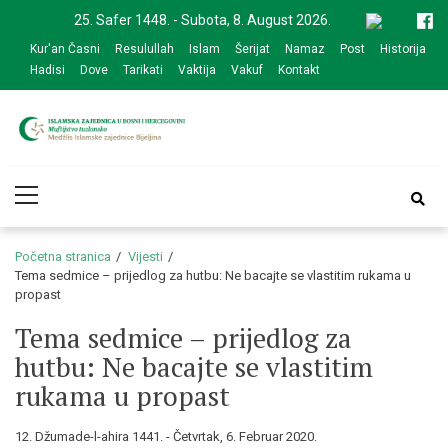
Skip
Skip
25. Safer 1448. - Subota, 8. August 2026.
to
to
Kur'an Časni
Resulullah
Islam
Šerijat
Namaz
Post
Historija
navigation
content
Hadisi
Dove
Tarikati
Vaktija
Vakuf
Kontakt
Medžlis Islamske
Službena web prezentacija
Primary
zajednice Bijeljina
Menu
Početna stranica
Vijesti
Tema sedmice – prijedlog za hutbu: Ne bacajte se vlastitim rukama u
propast
Tema sedmice – prijedlog za
hutbu: Ne bacajte se vlastitim
rukama u propast
12. Džumade-l-ahira 1441. - Četvrtak, 6. Februar 2020.