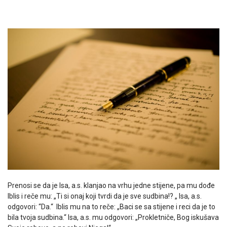
Prenosi se da je Isa, a.s. klanjao na vrhu jedne stijene, pa mu dođe
Iblis i reče mu: „Ti si onaj koji tvrdi da je sve sudbina!? „ Isa, a.s.
odgovori: “Da.“ Iblis mu na to reče: „Baci se sa stijene i reci da je to
bila tvoja sudbina.“ Isa, a.s. mu odgovori: „Prokletniče, Bog iskušava