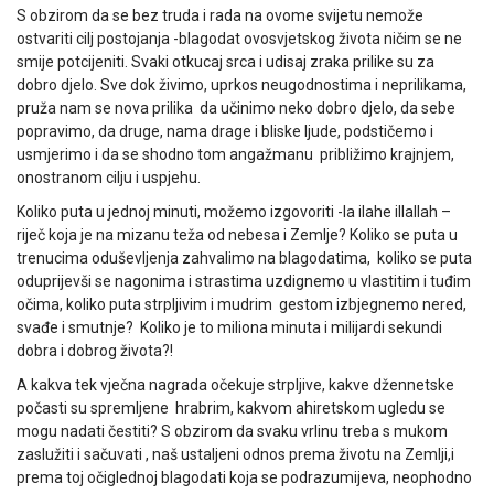
S obzirom da se bez truda i rada na ovome svijetu nemože
ostvariti cilj postojanja -blagodat ovosvjetskog života ničim se ne
smije potcijeniti. Svaki otkucaj srca i udisaj zraka prilike su za
dobro djelo. Sve dok živimo, uprkos neugodnostima i neprilikama,
pruža nam se nova prilika da učinimo neko dobro djelo, da sebe
popravimo, da druge, nama drage i bliske ljude, podstičemo i
usmjerimo i da se shodno tom angažmanu približimo krajnjem,
onostranom cilju i uspjehu.
Koliko puta u jednoj minuti, možemo izgovoriti -la ilahe illallah –
riječ koja je na mizanu teža od nebesa i Zemlje? Koliko se puta u
trenucima oduševljenja zahvalimo na blagodatima, koliko se puta
oduprijevši se nagonima i strastima uzdignemo u vlastitim i tuđim
očima, koliko puta strpljivim i mudrim gestom izbjegnemo nered,
svađe i smutnje? Koliko je to miliona minuta i milijardi sekundi
dobra i dobrog života?!
A kakva tek vječna nagrada očekuje strpljive, kakve džennetske
počasti su spremljene hrabrim, kakvom ahiretskom ugledu se
mogu nadati čestiti? S obzirom da svaku vrlinu treba s mukom
zaslužiti i sačuvati , naš ustaljeni odnos prema životu na Zemlji,i
prema toj očiglednoj blagodati koja se podrazumijeva, neophodno