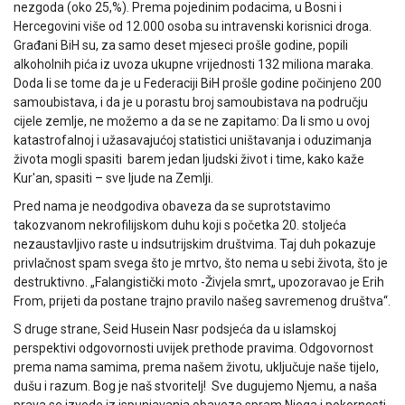
nezgoda (oko 25,%). Prema pojedinim podacima, u Bosni i
Hercegovini više od 12.000 osoba su intravenski korisnici droga.
Građani BiH su, za samo deset mjeseci prošle godine, popili
alkoholnih pića iz uvoza ukupne vrijednosti 132 miliona maraka.
Doda li se tome da je u Federaciji BiH prošle godine počinjeno 200
samoubistava, i da je u porastu broj samoubistava na području
cijele zemlje, ne možemo a da se ne zapitamo: Da li smo u ovoj
katastrofalnoj i užasavajućoj statistici uništavanja i oduzimanja
života mogli spasiti barem jedan ljudski život i time, kako kaže
Kur'an, spasiti – sve ljude na Zemlji.
Pred nama je neodgodiva obaveza da se suprotstavimo
takozvanom nekrofilijskom duhu koji s početka 20. stoljeća
nezaustavljivo raste u indsutrijskim društvima. Taj duh pokazuje
privlačnost spam svega što je mrtvo, što nema u sebi života, što je
destruktivno. „Falangistički moto -Živjela smrt„ upozoravao je Erih
From, prijeti da postane trajno pravilo našeg savremenog društva“.
S druge strane, Seid Husein Nasr podsjeća da u islamskoj
perspektivi odgovornosti uvijek prethode pravima. Odgovornost
prema nama samima, prema našem životu, uključuje naše tijelo,
dušu i razum. Bog je naš stvoritelj! Sve dugujemo Njemu, a naša
prava se izvode iz ispunjavanja obaveza spram Njega i pokornosti