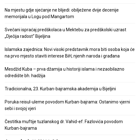
Na mjestu gdje sjećanje ne blijedi: obilježene dvije decenije
memorijala u Logu pod Mangartom
Svečani ispraćaj predškolaca u Mektebu za predškolski uzrast
„Dječija radost“ Bijeljina
Islamska zajednica: Novi visoki predstavnik mora biti osoba koja će
na prvo mjesto staviti interese BiH, njenih naroda i građana
Mesdžid Kuba – prva džamija u historiji islama i nezaobilazno
odredište bh. hadžija
Tradicionalna, 23. Kurban-bajramska akademija u Bijeljini
Poruka reisul-uleme povodom Kurban-bajrama: Ostanimo vjerni
sebi i svojoj vjeri
Čestitka muftije tuzlanskog dr. Vahid-ef. Fazlovića povodom
Kurban-bajrama