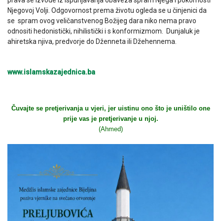
Njegovoj Volji. Odgovornost prema životu ogleda se u činjenici da
se spram ovog veličanstvenog Božijeg dara niko nema pravo
odnositi hedonistički, nihilistički i s konformizmom. Dunjaluk je
ahiretska njiva, predvorje do Dženneta ili Džehennema.
www.islamskazajednica.ba
Čuvajte se pretjerivanja u vjeri, jer uistinu ono što je uništilo one
prije vas je pretjerivanje u njoj.
(Ahmed)