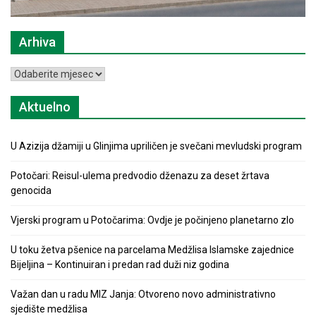
Arhiva
Arhiva
Aktuelno
U Azizija džamiji u Glinjima upriličen je svečani mevludski program
Potočari: Reisul-ulema predvodio dženazu za deset žrtava
genocida
Vjerski program u Potočarima: Ovdje je počinjeno planetarno zlo
U toku žetva pšenice na parcelama Medžlisa Islamske zajednice
Bijeljina – Kontinuiran i predan rad duži niz godina
Važan dan u radu MIZ Janja: Otvoreno novo administrativno
sjedište medžlisa