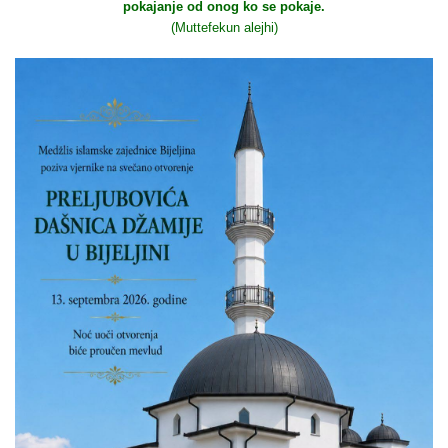
pokajanje od onog ko se pokaje.
(Muttefekun alejhi)