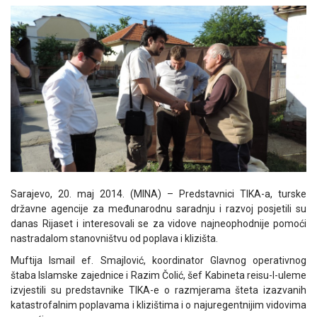
Sarajevo, 20. maj 2014. (MINA) – Predstavnici TIKA-a, turske
državne agencije za međunarodnu saradnju i razvoj posjetili su
danas Rijaset i interesovali se za vidove najneophodnije pomoći
nastradalom stanovništvu od poplava i klizišta.
Muftija Ismail ef. Smajlović, koordinator Glavnog operativnog
štaba Islamske zajednice i Razim Čolić, šef Kabineta reisu-l-uleme
izvjestili su predstavnike TIKA-e o razmjerama šteta izazvanih
katastrofalnim poplavama i klizištima i o najuregentnijim vidovima