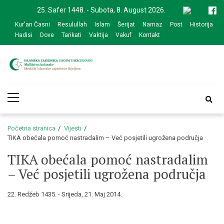
Skip
Skip
25. Safer 1448. - Subota, 8. August 2026.
to
to
Kur'an Časni
Resulullah
Islam
Šerijat
Namaz
Post
Historija
navigation
content
Hadisi
Dove
Tarikati
Vaktija
Vakuf
Kontakt
Medžlis Islamske
Službena web prezentacija
Primary
zajednice Bijeljina
Menu
Početna stranica
Vijesti
TIKA obećala pomoć nastradalim – Već posjetili ugrožena područja
TIKA obećala pomoć nastradalim
– Već posjetili ugrožena područja
22. Redžeb 1435. - Srijeda, 21. Maj 2014.