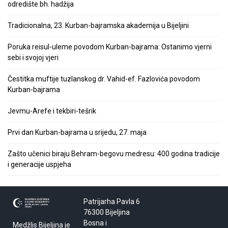
odredište bh. hadžija
Tradicionalna, 23. Kurban-bajramska akademija u Bijeljini
Poruka reisul-uleme povodom Kurban-bajrama: Ostanimo vjerni
sebi i svojoj vjeri
Čestitka muftije tuzlanskog dr. Vahid-ef. Fazlovića povodom
Kurban-bajrama
Jevmu-Arefe i tekbiri-tešrik
Prvi dan Kurban-bajrama u srijedu, 27. maja
Zašto učenici biraju Behram-begovu medresu: 400 godina tradicije
i generacije uspjeha
Patrijarha Pavla 6
76300 Bijeljina
Bosna i
Medžlis Bijeljina je