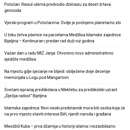
Potočari: Reisul-ulema predvodio dženazu za deset žrtava
genocida
Vjerski program u Potočarima: Ovdje je počinjeno planetarno zlo
U toku žetva pšenice na parcelama Medžlisa Islamske zajednice
Bijeljina – Kontinuiran i predan rad duži niz godina
Važan dan u radu MIZ Janja: Otvoreno novo administrativno
sjedište medžlisa
Na mjestu gdje sjećanje ne blijedi: obilježene dvije decenije
memorijala u Logu pod Mangartom
Svečani ispraćaj predškolaca u Mektebu za predškolski uzrast
„Dječija radost“ Bijeljina
Islamska zajednica: Novi visoki predstavnik mora biti osoba koja će
na prvo mjesto staviti interese BiH, njenih naroda i građana
Mesdžid Kuba – prva džamija u historiji islama i nezaobilazno