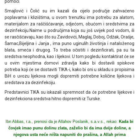
pomoći.
Smajlović i Čolić su im kazali da cijelo područje zahvaćeno
poplavama i klizištima, u ovom trenutku ima potrebu za alatom,
materijalom za raščišćavanje, odjećom, obućom i sredstvima za
dezinfekciju.Naime u područjima koja su još uvijek pod vodom, ili
se rasčišćavaju, kao što su Zavidovići, Maglaj, Doboj, Odžak, Orašje,
Šamac,Bijeljina i Janja , ima puno uginulih životinja i nataloženog
blata, smeća i drugog. To treba očistiti i dezinficirati, pa su ta
sredstva neophodna, kao i lijekovi. U tom pogledu kontaktirat će se
u ovim mjestima domovi zdravlja kako bi dostavili spiskove
potreba koji će se dostaviti TIKA-i, kako bi oni u skladu s propisima
BiH o uvozu lijekova mogli dopremiti potrebne količine lijekova i
sredstava za dezinfekciju.
Predstavnici TIKA su iskazali spremnost da će potrebne lijekove i
dezinfekciona sredstva hitno dopremiti iz Turske.
Ibn Abbas, r.a., prenosi da je Allahov Poslanik, s.a.v.s., rekao:
Kada bi
čovjek imao punu dolinu zlata, zaželio bi da ima dvije doline, a
njegova usta neće ništa napuniti do prašina, a Allah prima