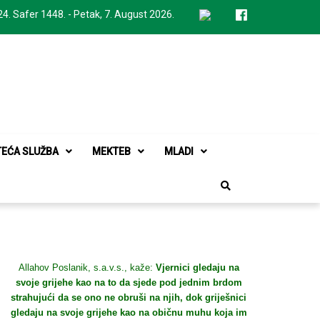
24. Safer 1448. - Petak, 7. August 2026.
TEĆA SLUŽBA
MEKTEB
MLADI
Allahov Poslanik, s.a.v.s., kaže:
Vjernici gledaju na
svoje grijehe kao na to da sjede pod jednim brdom
strahujući da se ono ne obruši na njih, dok griješnici
gledaju na svoje grijehe kao na običnu muhu koja im