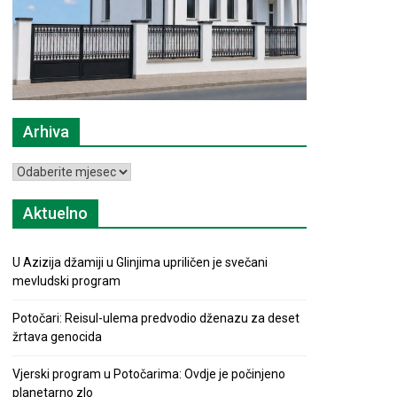
Arhiva
Arhiva
Aktuelno
U Azizija džamiji u Glinjima upriličen je svečani
mevludski program
Potočari: Reisul-ulema predvodio dženazu za deset
žrtava genocida
Vjerski program u Potočarima: Ovdje je počinjeno
planetarno zlo