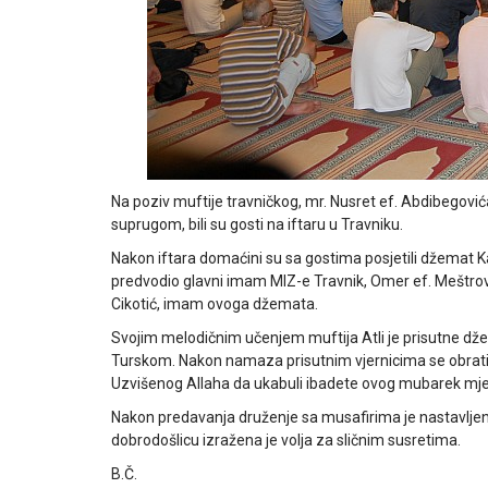
Na poziv muftije travničkog, mr. Nusret ef. Abdibegovića
suprugom, bili su gosti na iftaru u Travniku.
Nakon iftara domaćini su sa gostima posjetili džemat Ka
predvodio glavni imam MIZ-e Travnik, Omer ef. Meštrovac
Cikotić, imam ovoga džemata.
Svojim melodičnim učenjem muftija Atli je prisutne dže
Turskom. Nakon namaza prisutnim vjernicima se obrati
Uzvišenog Allaha da ukabuli ibadete ovog mubarek mjes
Nakon predavanja druženje sa musafirima je nastavljeno
dobrodošlicu izražena je volja za sličnim susretima.
B.Č.