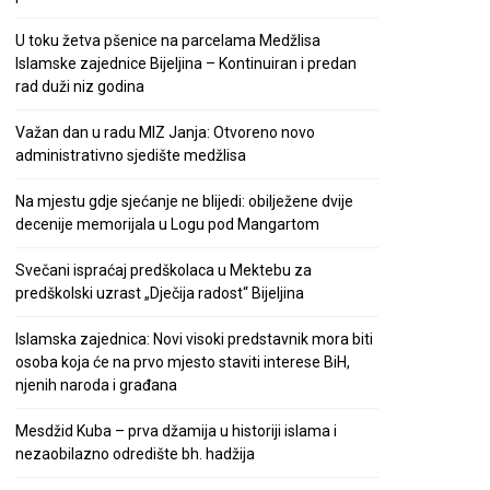
U toku žetva pšenice na parcelama Medžlisa
Islamske zajednice Bijeljina – Kontinuiran i predan
rad duži niz godina
Važan dan u radu MIZ Janja: Otvoreno novo
administrativno sjedište medžlisa
Na mjestu gdje sjećanje ne blijedi: obilježene dvije
decenije memorijala u Logu pod Mangartom
Svečani ispraćaj predškolaca u Mektebu za
predškolski uzrast „Dječija radost“ Bijeljina
Islamska zajednica: Novi visoki predstavnik mora biti
osoba koja će na prvo mjesto staviti interese BiH,
njenih naroda i građana
Mesdžid Kuba – prva džamija u historiji islama i
nezaobilazno odredište bh. hadžija