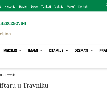
t
Historija
Hadisi
Dove
Tarikati
Vaktija
Vakuf
Kontakt
zajednice Bijeljina
MEDŽLIS
IMAMI
DŽAMIJE
DŽEMATI
PRA
ru u Travniku
iftaru u Travniku