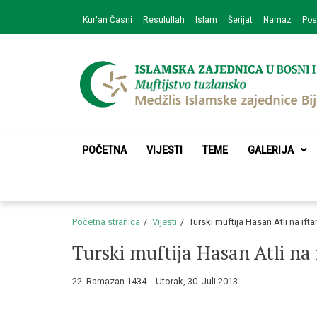
Skip
Skip
Kur'an Časni
Resulullah
Islam
Šerijat
Namaz
Pos
to
to
navigation
content
Medžlis Islamske 
Službena web prezentacija
POČETNA
VIJESTI
TEME
GALERIJA
Početna stranica
Vijesti
Turski muftija Hasan Atli na ifta
Turski muftija Hasan Atli na 
22. Ramazan 1434. - Utorak, 30. Juli 2013.