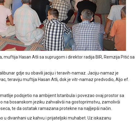
, muftija Hasan Atli sa suprugom i direktor radija BIR, Remzija Pitić sa
libunar gdje su obavili jaciju i teravih-namaz. Jaciju-namaz je
, teraviju muftija Hasan Atli, dok je vitr-namaz predvodio, Aljo ef.
matlije podsjetio na ambijent Istanbula i povezao ovaj prostor sa
o na bosanskom jeziku zahvalivši na gostoprimstvu, zamolivši
eca, te da ostatak ramazana protekne na najljepši način.
 u divanhani uz kahvu i prijateljski muhabet. Uz iskazanu