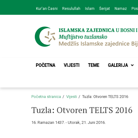
Skip
Skip
Kur'an Časni
Resulullah
Islam
Šerijat
Namaz
Pos
to
to
navigation
content
Medžlis Islamske 
Službena web prezentacija
POČETNA
VIJESTI
TEME
GALERIJA
Početna stranica
Vijesti
Tuzla: Otvoren TELTS 2016
Tuzla: Otvoren TELTS 2016
16. Ramazan 1437. - Utorak, 21. Juni 2016.