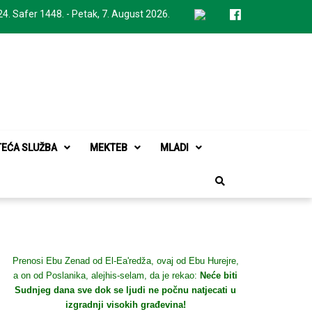
24. Safer 1448. - Petak, 7. August 2026.
TEĆA SLUŽBA
MEKTEB
MLADI
Prenosi Ebu Zenad od El-Ea'redža, ovaj od Ebu Hurejre,
a on od Poslanika, alejhis-selam, da je rekao:
Neće biti
Sudnjeg dana sve dok se ljudi ne počnu natjecati u
izgradnji visokih građevina!