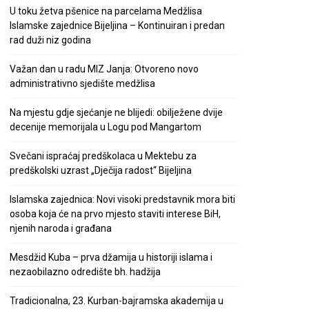
U toku žetva pšenice na parcelama Medžlisa
Islamske zajednice Bijeljina – Kontinuiran i predan
rad duži niz godina
Važan dan u radu MIZ Janja: Otvoreno novo
administrativno sjedište medžlisa
Na mjestu gdje sjećanje ne blijedi: obilježene dvije
decenije memorijala u Logu pod Mangartom
Svečani ispraćaj predškolaca u Mektebu za
predškolski uzrast „Dječija radost“ Bijeljina
Islamska zajednica: Novi visoki predstavnik mora biti
osoba koja će na prvo mjesto staviti interese BiH,
njenih naroda i građana
Mesdžid Kuba – prva džamija u historiji islama i
nezaobilazno odredište bh. hadžija
Tradicionalna, 23. Kurban-bajramska akademija u