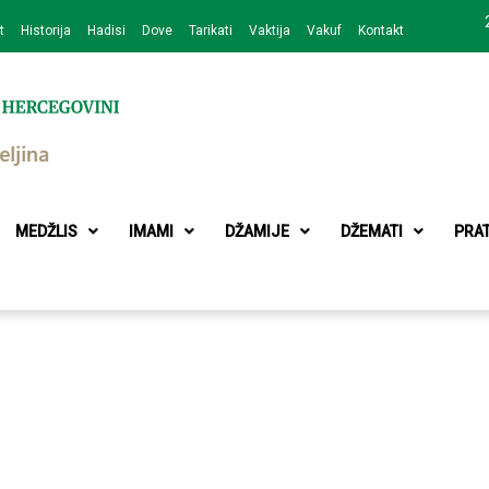
t
Historija
Hadisi
Dove
Tarikati
Vaktija
Vakuf
Kontakt
zajednice Bijeljina
MEDŽLIS
IMAMI
DŽAMIJE
DŽEMATI
PRA