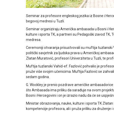
Seminar za profesore engleskog jezika iz Bosne i Herc
begovoj medresi u Tuzli.
Seminar organiziraju Američka ambasada u Bosni i Herc
kulture i sporta TK, a partneri su Pedagoški zavod TK
medresa.
Ceremoniji otvaranja prisustvovali su muftija tuzlans
politički savjetnik za ljudska prava u Američkoj ambasa
Zlatan Muratović, profesori Univerziteta u Tuzli, te pro
Muftija tuzlanski Vahid-ef. Fazlović pohvalio je profe
pruže više svojim učenicima. Muftija Fazlović se zahv
sedam godina.
G. Wockley je prenio pozdrave američke ambasadorice u
što Ambasada ima priliku da sarađuje na ovom projekt
Bosni i Hercegovini i on je izrazio nadu da će se uspješ
Ministar obrazovanja, nauke, kulture i sporta TK Zlatan
kompetencije profesora, ali i pruža priliku za druženje i s