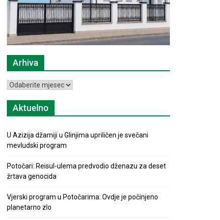
Arhiva
Arhiva
Aktuelno
U Azizija džamiji u Glinjima upriličen je svečani
mevludski program
Potočari: Reisul-ulema predvodio dženazu za deset
žrtava genocida
Vjerski program u Potočarima: Ovdje je počinjeno
planetarno zlo