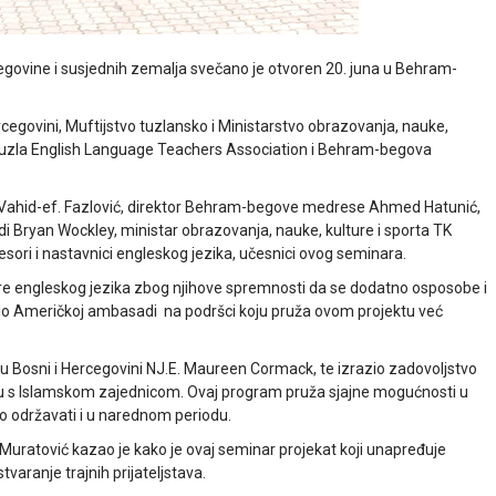
egovine i susjednih zemalja svečano je otvoren 20. juna u Behram-
egovini, Muftijstvo tuzlansko i Ministarstvo obrazovanja, nauke,
, Tuzla English Language Teachers Association i Behram-begova
ki Vahid-ef. Fazlović, direktor Behram-begove medrese Ahmed Hatunić,
di Bryan Wockley, ministar obrazovanja, nauke, kulture i sporta TK
fesori i nastavnici engleskog jezika, učesnici ovog seminara.
sore engleskog jezika zbog njihove spremnosti da se dodatno osposobe i
alio Američkoj ambasadi na podršci koju pruža ovom projektu već
 Bosni i Hercegovini NJ.E. Maureen Cormack, te izrazio zadovoljstvo
u s Islamskom zajednicom. Ovaj program pruža sjajne mogućnosti u
no održavati i u narednom periodu.
 Muratović kazao je kako je ovaj seminar projekat koji unapređuje
tvaranje trajnih prijateljstava.