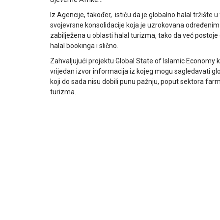
Iz Agencije, također, ističu da je globalno halal tržište
svojevrsne konsolidacije koja je uzrokovana određenim 
zabilježena u oblasti halal turizma, tako da već postoje e
halal bookinga i slično.
Zahvaljujući projektu Global State of Islamic Economy koj
vrijedan izvor informacija iz kojeg mogu sagledavati 
koji do sada nisu dobili punu pažnju, poput sektora far
turizma.