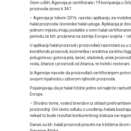
Osim u BiH, Agencija je certificirala i 19 kompanija u Srbij
proizvoda iznosi 6.347.
– Agencija je tokom 2016. razvila i aplikaciju za mobiln
halal proizvoda i korisnike halal usluga. Aplikacija je
jednom mjestu imaju podatke o svim halal certificirani
periodu će biti proširena na zemlje Evrope i svijeta – rek
U aplikaciji halal proizvodi i proizvođači razvrstani su u o
konditorski proizvodi, kozmetika i sredstva za ličnu higi
polugotova i gotova jela, šećer, sladoledi, snek proizvodi, 
voda, žitarice i proizvodi od žitarica, te hoteli i restorani.
Iz Agencije navode da proizvođači certificranjem potvrđ
svojom lojalnošću i izborom njihovih proizvoda.
Pojašnjavaju da je halal tržište jedno od najbrže rastućih
Evrope.
– Shodno tome, vodeći brendovi iz oblasti prehrambene i
proizvodnji. Oni često odluku o uvođenju halala baziraj
nekad to bude rezultat konkurentnog statusa na regional
Danas su bh. halal proizvodi prisutni na tržištima širom
Sjeverne Afrike…