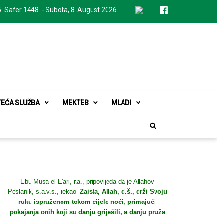
. Safer 1448. - Subota, 8. August 2026.
TEĆA SLUŽBA
MEKTEB
MLADI
Ebu-Musa el-E'ari, r.a., pripovijeda da je Allahov
Poslanik, s.a.v.s., rekao:
Zaista, Allah, d.š., drži Svoju
ruku ispruženom tokom cijele noći, primajući
pokajanja onih koji su danju griješili, a danju pruža