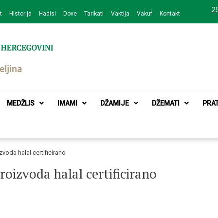
25
t
Historija
Hadisi
Dove
Tarikati
Vaktija
Vakuf
Kontakt
zajednice Bijeljina
MEDŽLIS
IMAMI
DŽAMIJE
DŽEMATI
PRA
voda halal certificirano
oizvoda halal certificirano