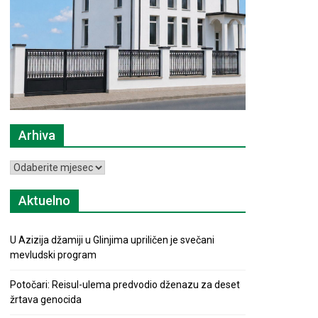
Arhiva
Arhiva
Aktuelno
U Azizija džamiji u Glinjima upriličen je svečani
mevludski program
Potočari: Reisul-ulema predvodio dženazu za deset
žrtava genocida