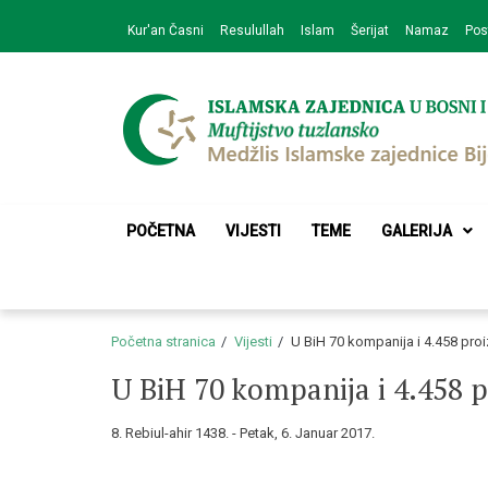
Skip
Skip
Kur'an Časni
Resulullah
Islam
Šerijat
Namaz
Pos
to
to
navigation
content
Medžlis Islamske 
Službena web prezentacija
POČETNA
VIJESTI
TEME
GALERIJA
Početna stranica
Vijesti
U BiH 70 kompanija i 4.458 proiz
U BiH 70 kompanija i 4.458 pr
8. Rebiul-ahir 1438. - Petak, 6. Januar 2017.