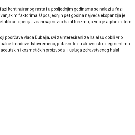
 u fazi kontinuiranog rasta i u posljednjim godinama se nalazi u fazi
vanjskim faktorima. U posljednjih pet godina najveća ekspanzija je
tablirani specijalizirani sajmovi o halal turizmu, a vrlo je agilan sistem
i podržava vlada Dubaija, svi zainteresirani za halal su dobili vrlo
globalne trendove. Istovremeno, potaknute su aktivnosti u segmentima
maceutskih i kozmetičkih proizvoda ili usluga zdravstvenog halal