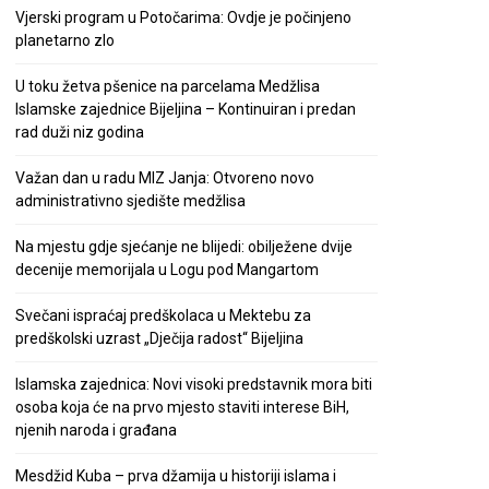
Vjerski program u Potočarima: Ovdje je počinjeno
planetarno zlo
U toku žetva pšenice na parcelama Medžlisa
Islamske zajednice Bijeljina – Kontinuiran i predan
rad duži niz godina
Važan dan u radu MIZ Janja: Otvoreno novo
administrativno sjedište medžlisa
Na mjestu gdje sjećanje ne blijedi: obilježene dvije
decenije memorijala u Logu pod Mangartom
Svečani ispraćaj predškolaca u Mektebu za
predškolski uzrast „Dječija radost“ Bijeljina
Islamska zajednica: Novi visoki predstavnik mora biti
osoba koja će na prvo mjesto staviti interese BiH,
njenih naroda i građana
Mesdžid Kuba – prva džamija u historiji islama i