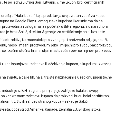
i, te po jednu u Crnoj Gori i Litvaniji, čime ukupni broj certificiranih
e uređaje “Halal bazar” koja predstavlja svojevrstan vodič za kupce
 dostupna na Google Playu i omogućava kupcima i korisnicima da na
m proizvodima i uslugama, za početak u BiH i regionu, a u narednom
ao je Amir Sakić, direktor Agencije za certificiranje halal kvalitete.
blasti: aditivi, farmaceutski proizvodi, jaja i proizvoda od jaja, kolači,
jenu, meso i mesni proizvodi, mlijeko i mliječni proizvodi, pak proizvodi,
so i začini, stočna hrana, ulja i masti, voće i povrće i njihovi proizvodi,
uju da ispunjavaju zahtjeve ili očekivanja kupaca, a kupci im uzvraćaju
 na svijetu, a da je bh. halal tržište najznačajnije u regionu jugoistočne
ndustrije iz BiH i regiona primjenjuju zahtjeve halala u svojoj
u na konkretnom zahtjevu kupaca da proizvodi budu halal certificirani,
nom tržištu ili zahtjev stranog kupca – rekao je Sakić.
 svijeta, počevši od Amerike, Kanade, zemalja EU, Bliskog istoka,