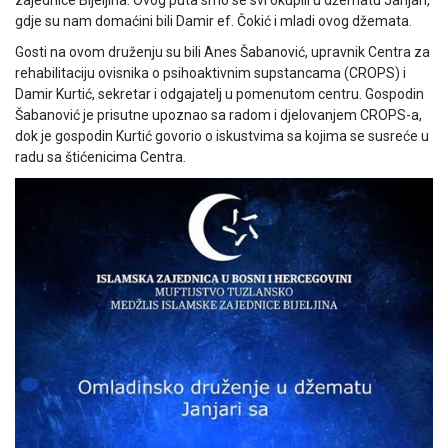
gdje su nam domaćini bili Damir ef. Čokić i mladi ovog džemata.
Gosti na ovom druženju su bili Anes Šabanović, upravnik Centra za
rehabilitaciju ovisnika o psihoaktivnim supstancama (CROPS) i
Damir Kurtić, sekretar i odgajatelj u pomenutom centru. Gospodin
Šabanović je prisutne upoznao sa radom i djelovanjem CROPS-a,
dok je gospodin Kurtić govorio o iskustvima sa kojima se susreće u
radu sa štićenicima Centra.