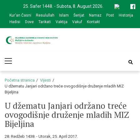
Skip
Skip
25. Safer 1448. - Subota, 8. August 2026.
to
to
Kur'an Časni
Resulullah
Islam
Šerijat
Namaz
Post
Historija
navigation
content
Hadisi
Dove
Tarikati
Vaktija
Vakuf
Kontakt
Medžlis Islamske
Službena web prezentacija
Primary
zajednice Bijeljina
Menu
Početna stranica
Vijesti
U džematu Janjari održano treće ovogodišnje druženje mladih MIZ
Bijeljina
U džematu Janjari održano treće
ovogodišnje druženje mladih MIZ
Bijeljina
28. Redžeb 1438. - Utorak, 25. April 2017.