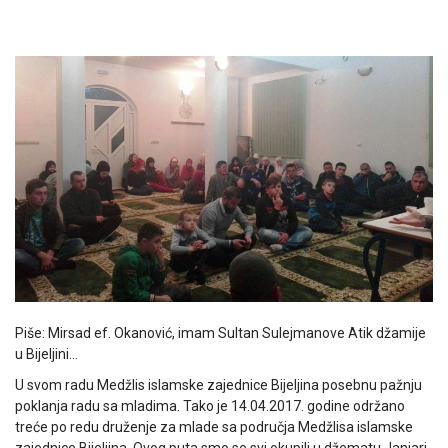
Piše: Mirsad ef. Okanović, imam Sultan Sulejmanove Atik džamije
u Bijeljini…
U svom radu Medžlis islamske zajednice Bijeljina posebnu pažnju
poklanja radu sa mladima. Tako je 14.04.2017. godine održano
treće po redu druženje za mlade sa područja Medžlisa islamske
zajednice Bijeljina. Ovog puta smo se svi okupili u džematu Janjari,