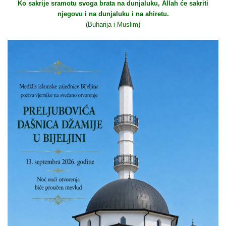
Ko sakrije sramotu svoga brata na dunjaluku, Allah će sakriti
njegovu i na dunjaluku i na ahiretu.
(Buharija i Muslim)