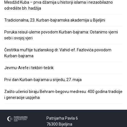
Mesdžid Kuba – prva džamija u historiji islama i nezaobilazno
odredište bh. hadžija
Tradicionalna, 23. Kurban-bajramska akademija u Bijeljini
Poruka reisul-uleme povodom Kurban-bajrama: Ostanimo vjerni
sebi i svojoj vjeri
Čestitka muftije tuzlanskog dr. Vahid-ef. Fazlovića povodom
Kurban-bajrama
Jevmu-Arefe i tekbiri-tešrik
Prvi dan Kurban-bajrama u srijedu, 27. maja
Zašto učenici biraju Behram-begovu medresu: 400 godina tradicije
i generacije uspjeha
Patrijarha Pavla 6
76300 Bijeljina