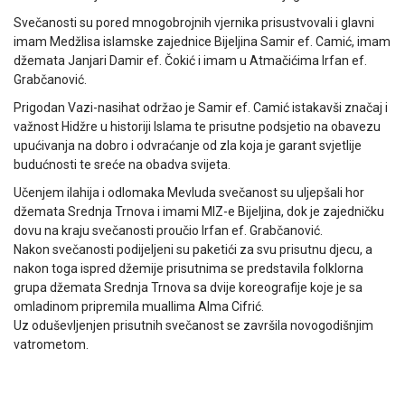
Svečanosti su pored mnogobrojnih vjernika prisustvovali i glavni
imam Medžlisa islamske zajednice Bijeljina Samir ef. Camić, imam
džemata Janjari Damir ef. Čokić i imam u Atmačićima Irfan ef.
Grabčanović.
Prigodan Vazi-nasihat održao je Samir ef. Camić istakavši značaj i
važnost Hidžre u historiji Islama te prisutne podsjetio na obavezu
upućivanja na dobro i odvraćanje od zla koja je garant svjetlije
budućnosti te sreće na obadva svijeta.
Učenjem ilahija i odlomaka Mevluda svečanost su uljepšali hor
džemata Srednja Trnova i imami MIZ-e Bijeljina, dok je zajedničku
dovu na kraju svečanosti proučio Irfan ef. Grabčanović.
Nakon svečanosti podijeljeni su paketići za svu prisutnu djecu, a
nakon toga ispred džemije prisutnima se predstavila folklorna
grupa džemata Srednja Trnova sa dvije koreografije koje je sa
omladinom pripremila muallima Alma Cifrić.
Uz oduševljenjen prisutnih svečanost se završila novogodišnjim
vatrometom.