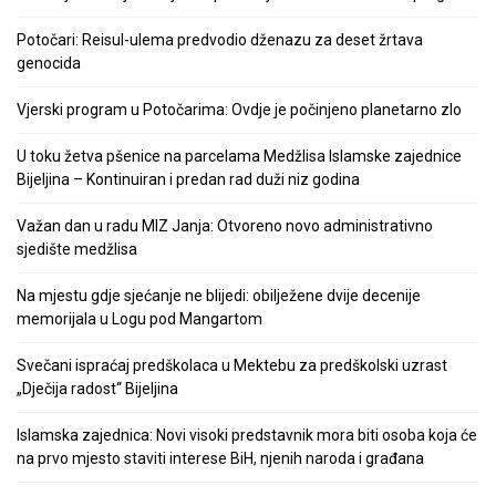
Potočari: Reisul-ulema predvodio dženazu za deset žrtava
genocida
Vjerski program u Potočarima: Ovdje je počinjeno planetarno zlo
U toku žetva pšenice na parcelama Medžlisa Islamske zajednice
Bijeljina – Kontinuiran i predan rad duži niz godina
Važan dan u radu MIZ Janja: Otvoreno novo administrativno
sjedište medžlisa
Na mjestu gdje sjećanje ne blijedi: obilježene dvije decenije
memorijala u Logu pod Mangartom
Svečani ispraćaj predškolaca u Mektebu za predškolski uzrast
„Dječija radost“ Bijeljina
Islamska zajednica: Novi visoki predstavnik mora biti osoba koja će
na prvo mjesto staviti interese BiH, njenih naroda i građana