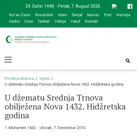
Skip
Skip
24. Safer 1448. - Petak, 7. August 2026.
to
to
Kur'an Časni
Resulullah
Islam
Šerijat
Namaz
Post
Historija
navigation
content
Hadisi
Dove
Tarikati
Vaktija
Vakuf
Kontakt
Medžlis Islamske
Službena web prezentacija
Primary
zajednice Bijeljina
Menu
Početna stranica
Vijesti
U džematu Srednja Trnova obilježena Nova 1432. Hidžretska godina
U džematu Srednja Trnova
obilježena Nova 1432. Hidžretska
godina
1. Muharrem 1432. - Utorak, 7. Decembar 2010.