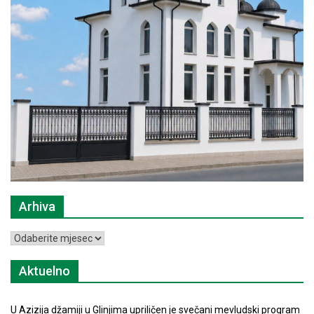
Arhiva
Arhiva
Aktuelno
U Azizija džamiji u Glinjima upriličen je svečani mevludski program