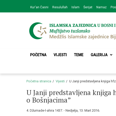
Skip
Skip
Kur'an Časni
Resulullah
Islam
Šerijat
Namaz
Pos
to
to
navigation
content
Medžlis Islamske 
Službena web prezentacija
POČETNA
VIJESTI
TEME
GALERIJA
Početna stranica
Vijesti
U Janji predstavljena knjiga hfz
U Janji predstavljena knjiga h
o Bošnjacima”
4. Džumade-l-ahira 1437. - Nedjelja, 13. Mart 2016.