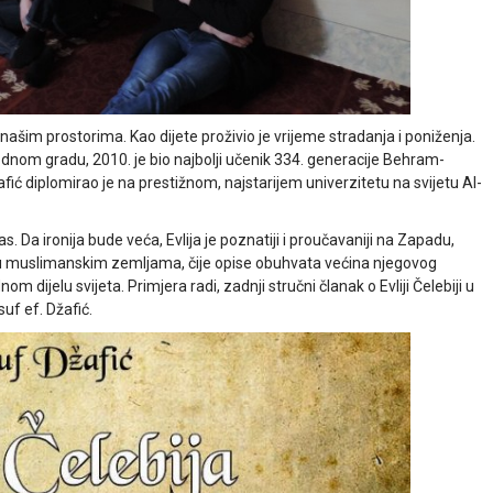
a našim prostorima. Kao dijete proživio je vrijeme stradanja i poniženja.
rodnom gradu, 2010. je bio najbolji učenik 334. generacije Behram-
ić diplomirao je na prestižnom, najstarijem univerzitetu na svijetu Al-
as. Da ironija bude veća, Evlija je poznatiji i proučavaniji na Zapadu,
 u muslimanskim zemljama, čije opise obuhvata većina njegovog
m dijelu svijeta. Primjera radi, zadnji stručni članak o Evliji Čelebiji u
uf ef. Džafić.