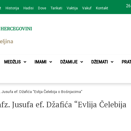
26
t
Historija
Hadisi
Dove
Tarikati
Vaktija
Vakuf
Kontakt
zajednice Bijeljina
MEDŽLIS
IMAMI
DŽAMIJE
DŽEMATI
PRA
. Jusufa ef. Džafića “Evlija Čelebija o Bošnjacima”
fz. Jusufa ef. Džafića “Evlija Čelebija