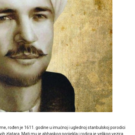
ime, rođen je 1611. godine u imućnoj i uglednoj stanbulskoj porodici
vih zlatara. Mati mu je abhaskog porijekla i rodica je velikog vezira