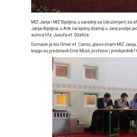
MIZ Janja i MIZ Bijeljina, u saradnji sa Udruženjem za af
Janja-Bijeljina, u Atik čaršijskoj džamiji u Janji poslije
autora hfz. Jusufa ef. Džafića.
Domaćin je bio Omer ef. Camić, glavni imam MIZ Janja, 
knjigu su predstavili Emir Musli, profesor i predsjednik I.