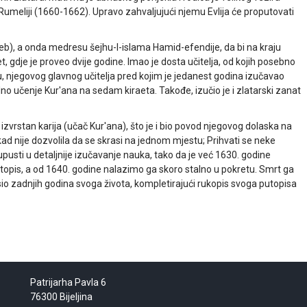
meliji (1660-1662). Upravo zahvaljujući njemu Evlija će proputovati
b), a onda medresu šejhu-l-islama Hamid-efendije, da bi na kraju
t, gdje je proveo dvije godine. Imao je dosta učitelja, od kojih posebno
, njegovog glavnog učitelja pred kojim je jedanest godina izučavao
lno učenje Kur'ana na sedam kiraeta. Takođe, izučio je i zlatarski zanat
 i izvrstan karija (učač Kur'ana), što je i bio povod njegovog dolaska na
kad nije dozvolila da se skrasi na jednom mjestu; Prihvati se neke
ak upusti u detaljnije izučavanje nauka, tako da je već 1630. godine
topis, a od 1640. godine nalazimo ga skoro stalno u pokretu. Smrt ga
rasio zadnjih godina svoga života, kompletirajući rukopis svoga putopisa
Patrijarha Pavla 6
76300 Bijeljina