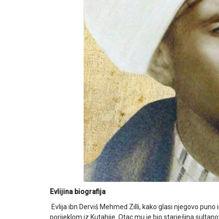
Evlijina biografija
Evlija ibn Derviš Mehmed Zilli, kako glasi njegovo puno 
porijeklom iz Kutahije. Otac mu je bio starješina sultano