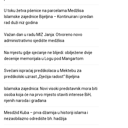
U toku žetva pšenice na parcelama Medžlisa
Islamske zajednice Bijeljina – Kontinuiran i predan
rad duži niz godina
Važan dan u radu MIZ Janja: Otvoreno novo
administrativno sjedište medžlisa
Na mjestu gdje sjećanje ne blijedi: obilježene dvije
decenije memorijala u Logu pod Mangartom
Svečani ispraćaj predškolaca u Mektebu za
predškolski uzrast „Dječija radost“ Bijeljina
Islamska zajednica: Novi visoki predstavnik mora biti
osoba koja će na prvo mjesto staviti interese BiH,
njenih naroda i građana
Mesdžid Kuba – prva džamija u historiji islama i
nezaobilazno odredište bh. hadžija