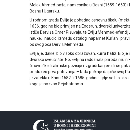
Melek Ahmed-paše, namjesnika u Bosni (1659-1660) i Ru
Bosnu i Ugarsku.
U rodnom gradu Evlija je pohađao osnovnu školu (mekte
1636. godine bio primljen na Enderun, dvorski univerzite
ističe Derviša Omer Pišuvaja, te Evliju Mehmed-efendiju
nauke, i naučio, između ostalog, napamet Kur'an i pravi
od svog oca Derviš Mehmeda.
Evlija je, dakle, bio visoko obrazovan, kurra hafiz. Bio je
dvorsko sveučilšte. No, Evlijina radoznala priroda mu ni
činovničke ili alimske pozicije i izgradi karijeru ili se p
preduzeo prva putovanja – tada počinje da piše svoj Pu
je zatekla u Kairu 1682 ili 1685. godine, gdje se bio sk
koga je nazvao Sejahatnama.