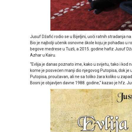
Jusuf Džafić rodio se u Bijeljini, uoči ratnih stradanja n
Bio je najbolji učenik osnovne škole koju je pohađao u 
begove medrese u Tuzli, a 2015. godine hafiz Jusuf Džaf
Azhar u Kairu.
“
Evlija je danas poznato ime, kako u svijetu, tako i kod n
kome je posvećen manji dio njegovog Putopisa, dok je
Putopisa, proučavan, ali ne sa toliko žara koliko u zapadno
Bosni je objavljen davne 1988. godine,” kazao je hfz. Jus