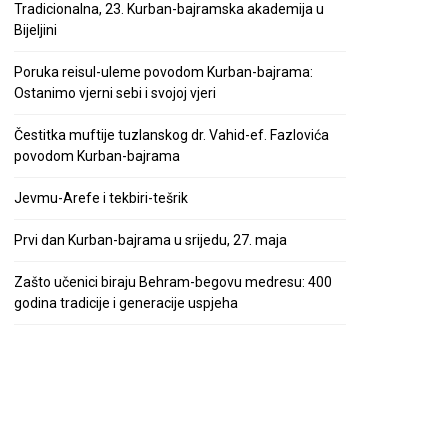
Tradicionalna, 23. Kurban-bajramska akademija u
Bijeljini
Poruka reisul-uleme povodom Kurban-bajrama:
Ostanimo vjerni sebi i svojoj vjeri
Čestitka muftije tuzlanskog dr. Vahid-ef. Fazlovića
povodom Kurban-bajrama
Jevmu-Arefe i tekbiri-tešrik
Prvi dan Kurban-bajrama u srijedu, 27. maja
Zašto učenici biraju Behram-begovu medresu: 400
godina tradicije i generacije uspjeha