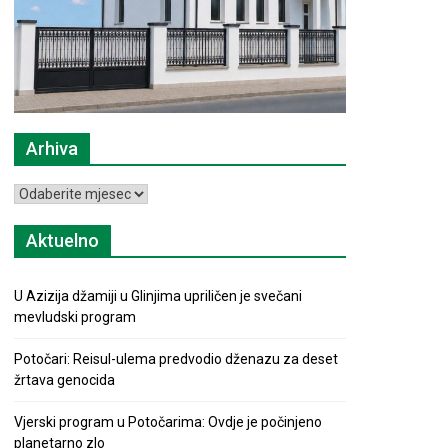
Arhiva
Arhiva
Aktuelno
U Azizija džamiji u Glinjima upriličen je svečani
mevludski program
Potočari: Reisul-ulema predvodio dženazu za deset
žrtava genocida
Vjerski program u Potočarima: Ovdje je počinjeno
planetarno zlo