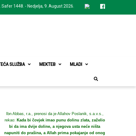
. Safer 1448. - Nedjelja, 9. August 2026.
TEĆA SLUŽBA
MEKTEB
MLADI
Ibn Abbas, r.a., prenosi da je Allahov Poslanik, s.a.v.s.,
rekao:
Kada bi čovjek imao punu dolinu zlata, zaželio
bi da ima dvije doline, a njegova usta neće ništa
napuniti do prašina, a Allah prima pokajanje od onog