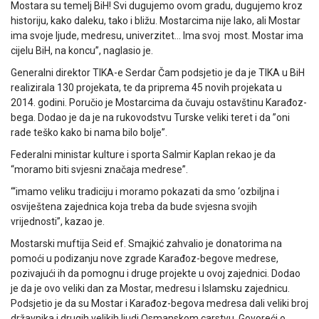
Mostara su temelj BiH! Svi dugujemo ovom gradu, dugujemo kroz
historiju, kako daleku, tako i bližu. Mostarcima nije lako, ali Mostar
ima svoje ljude, medresu, univerzitet… Ima svoj most. Mostar ima
cijelu BiH, na koncu”, naglasio je.
Generalni direktor TIKA-e Serdar Čam podsjetio je da je TIKA u BiH
realizirala 130 projekata, te da priprema 45 novih projekata u
2014. godini. Poručio je Mostarcima da čuvaju ostavštinu Karađoz-
bega. Dodao je da je na rukovodstvu Turske veliki teret i da ”oni
rade teško kako bi nama bilo bolje”.
Federalni ministar kulture i sporta Salmir Kaplan rekao je da
“moramo biti svjesni značaja medrese”.
“‘imamo veliku tradiciju i moramo pokazati da smo ‘ozbiljna i
osviještena zajednica koja treba da bude svjesna svojih
vrijednosti”, kazao je.
Mostarski muftija Seid ef. Smajkić zahvalio je donatorima na
pomoći u podizanju nove zgrade Karađoz-begove medrese,
pozivajući ih da pomognu i druge projekte u ovoj zajednici. Dodao
je da je ovo veliki dan za Mostar, medresu i Islamsku zajednicu.
Podsjetio je da su Mostar i Karađoz-begova medresa dali veliki broj
državnika i drugih velikih ljudi Osmanskom carstvu. Govoreći o