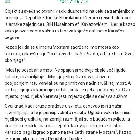
Objekt su svečano otvorili visoki dužnosnici na čelu sa zamjenikom
premijera Republike Turske Emrulahom Išlerom i reisu-l-ulemom
Islamske zajednice u BiH Huseinom ef. Kavazovićem. Išler je kazao
kako je ovo veoma važna ustanova koja će dati nove Karađoz-
begove.
Kazao je i da se u imenu Mostara sadržano ime mosta kao
simbola, rekavši da je ”to dio života, način života, arhitektura i život
oko njega”.
”Most je poseban simbol. Ne spaja samo dvije obale već i ljude,
kulture, razmišljanje… Most je jedna živa stvar. U ovom
posljednjem ratu vandali su na primitivan način srušili taj most. A
kada je njegovo kamenje padalo, onda je rijeka, pocrvenjela. Ovo
mjesto, grad, rijeka Neretva jesu mjesto gdje se dešava suživot.
Ovaj grad, kao i druge gradove u svijetu, osnovao je isti način
razmišljanja, a to je princip vakufa i vakifa. Ugledni vakifi koji nisu
htjeli sebi graditi raj na zemlji, razmišljali su o budućem svijetu, a
drugima učinili korist i dali ljepotu. Na ovaj način je razmišljao i
Karađoz-beg i izgradio puno na sve četiri strane Mostara”, kazao
je zamjenik premijera Republike Turske.