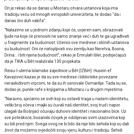
On je rekao da se danas u Mostaru otvara ustanova koja ima
tradiciju veću od mnogih evropskih univerziteta, te dodao “da i
danas živi duh vakifa”.
“Nalazimo se u jednom zdanju koje će, uvjeren sam, obrazovati
ljude na koje će prenositi ne samo znanje već i duh te ga ugrađivati
u fragmente za budućnost. Učenici ove medrese i sličnih ustanova
su budućnost. Oni će natopljivati ovu zemlju kao Neretva, Bosna,
Drina… i biti njena budućnost”, rekao je Emrulah Išler, podsjećajući
da je TIKA u BiH realizirala 130 projekata.
Reisu-l-ulema Islamske zajednice u BiH (IZBiH) Husein ef.
Kavazović kazao je da su sve medrese i biblioteke povezane
neraskidivom vrpcom, te da su ih osnovale Osmanlije. Tada su se,
dodao je, punile rafe s knjigama u Mostaru i u drugim mjestima.
“Naravno, sjećamo se svih koji su ostavili traga u našem identitetu,
veliki broj očeva i majki su čuvali naš identitet, svoj trud i napor
ulagali da Bošnjaci očuvaju duhovni identitet i nacionalno biće. Uz
sve poteškoće, bosanski čovjek je odolijevao svim izazovima koji
su bili pred njim. Svega ovog ne bi bilo da nije bilo šehida koji su dali
život da možemo svjedočiti svoju vjeru, kulturu i tradiciju. Šehidi