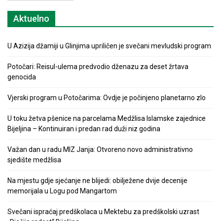
Aktuelno
U Azizija džamiji u Glinjima upriličen je svečani mevludski program
Potočari: Reisul-ulema predvodio dženazu za deset žrtava
genocida
Vjerski program u Potočarima: Ovdje je počinjeno planetarno zlo
U toku žetva pšenice na parcelama Medžlisa Islamske zajednice
Bijeljina – Kontinuiran i predan rad duži niz godina
Važan dan u radu MIZ Janja: Otvoreno novo administrativno
sjedište medžlisa
Na mjestu gdje sjećanje ne blijedi: obilježene dvije decenije
memorijala u Logu pod Mangartom
Svečani ispraćaj predškolaca u Mektebu za predškolski uzrast