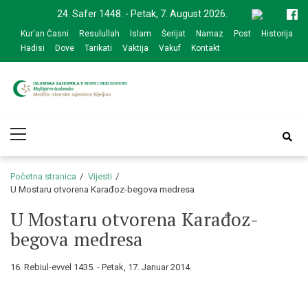
Skip
Skip
24. Safer 1448. - Petak, 7. August 2026.
to
to
Kur'an Časni
Resulullah
Islam
Šerijat
Namaz
Post
Historija
navigation
content
Hadisi
Dove
Tarikati
Vaktija
Vakuf
Kontakt
Medžlis Islamske
Službena web prezentacija
Primary
zajednice Bijeljina
Menu
Početna stranica
Vijesti
U Mostaru otvorena Karađoz-begova medresa
U Mostaru otvorena Karađoz-
begova medresa
16. Rebiul-evvel 1435. - Petak, 17. Januar 2014.