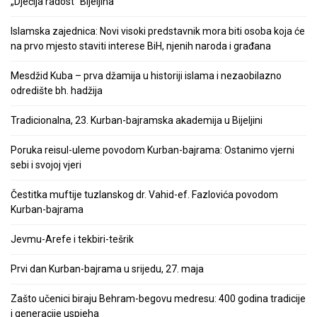
„Dječija radost“ Bijeljina
Islamska zajednica: Novi visoki predstavnik mora biti osoba koja će
na prvo mjesto staviti interese BiH, njenih naroda i građana
Mesdžid Kuba – prva džamija u historiji islama i nezaobilazno
odredište bh. hadžija
Tradicionalna, 23. Kurban-bajramska akademija u Bijeljini
Poruka reisul-uleme povodom Kurban-bajrama: Ostanimo vjerni
sebi i svojoj vjeri
Čestitka muftije tuzlanskog dr. Vahid-ef. Fazlovića povodom
Kurban-bajrama
Jevmu-Arefe i tekbiri-tešrik
Prvi dan Kurban-bajrama u srijedu, 27. maja
Zašto učenici biraju Behram-begovu medresu: 400 godina tradicije
i generacije uspjeha