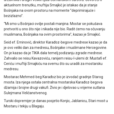
aktuelnom trenutku, muftija Smajkić je istakao da je stanje
Bošnjaka na ovom prostoru na momente ”deprimirajuće i
bezizlazno”.
“Mi smo u Bošnjaci ovdje postali manjina. Mostar se pokušava
pretvoriti u ono što nije i nikada nije bio. Radit ćemo na očuvanju
muslimana, Bošnjaka na ovim prostorima”, kazao je Smajkić.
Seid ef. Eminović, direktor Karađoz-begove medrese kazao je da
je ovo veliki dan za medresu, Bošnjake i muslimane Hercegovine.
On je kazao da je TIKA dala temelj podizanju zgrade medrese.
Zahvalio se reisu Kavazoviću, ranijem reisu-l-ulemi dr. Mustafi ef.
Ceriću i muftiji Smajkiću na svemu što su uradili za mostarsku
medresu.
Mostarac Mehmed-beg Karađoz bio je izvodač gradnje Starog
mosta. Iza njega ostala centralna mostarska Karađoz-begova
džamija i brojne drugi vakufi. Živio je i djelovao u vrijeme sutlana
Sulejmana Veličanstvenog.
Turski dopremijer je danas posjetio Konjic, Jablanicu, Stari most u
Mostaru i tekiju u Blagaju.