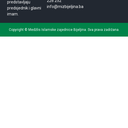
226 252
predstavljaju
info@mizbijeljina.ba
predsjednik i glavni
imam.
Copyright © Medžlis Islamske zajednice Bijeljina. Sva prava zadržana.