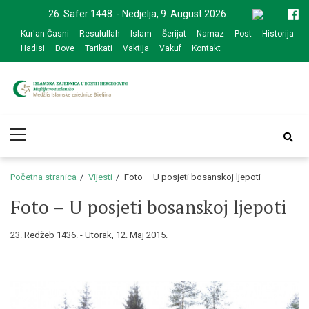
Skip
Skip
26. Safer 1448. - Nedjelja, 9. August 2026.
to
to
Kur'an Časni
Resulullah
Islam
Šerijat
Namaz
Post
Historija
navigation
content
Hadisi
Dove
Tarikati
Vaktija
Vakuf
Kontakt
Medžlis Islamske
Službena web prezentacija
Primary
zajednice Bijeljina
Menu
Početna stranica
Vijesti
Foto – U posjeti bosanskoj ljepoti
Foto – U posjeti bosanskoj ljepoti
23. Redžeb 1436. - Utorak, 12. Maj 2015.