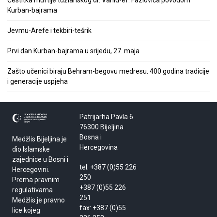
Čestitka muftije tuzlanskog dr. Vahid-ef. Fazlovića povodom
Kurban-bajrama
Jevmu-Arefe i tekbiri-tešrik
Prvi dan Kurban-bajrama u srijedu, 27. maja
Zašto učenici biraju Behram-begovu medresu: 400 godina tradicije
i generacije uspjeha
Patrijarha Pavla 6
76300 Bijeljina
Bosna i
Medžlis Bijeljina je
Hercegovina
dio Islamske
zajednice u Bosni i
tel: +387 (0)55 226
Hercegovini.
250
Prema pravnim
+387 (0)55 226
regulativama
251
Medžlis je pravno
fax: +387 (0)55
lice kojeg