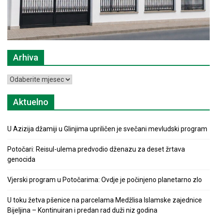
Arhiva
Arhiva
Aktuelno
U Azizija džamiji u Glinjima upriličen je svečani mevludski program
Potočari: Reisul-ulema predvodio dženazu za deset žrtava
genocida
Vjerski program u Potočarima: Ovdje je počinjeno planetarno zlo
U toku žetva pšenice na parcelama Medžlisa Islamske zajednice
Bijeljina – Kontinuiran i predan rad duži niz godina