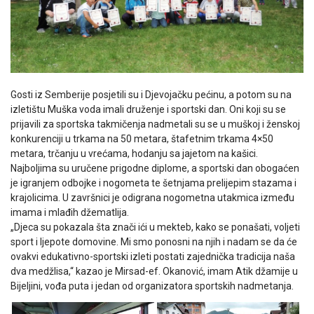
Gosti iz Semberije posjetili su i Djevojačku pećinu, a potom su na
izletištu Muška voda imali druženje i sportski dan. Oni koji su se
prijavili za sportska takmičenja nadmetali su se u muškoj i ženskoj
konkurenciji u trkama na 50 metara, štafetnim trkama 4×50
metara, trčanju u vrećama, hodanju sa jajetom na kašici.
Najboljima su uručene prigodne diplome, a sportski dan obogaćen
je igranjem odbojke i nogometa te šetnjama prelijepim stazama i
krajolicima. U završnici je odigrana nogometna utakmica između
imama i mlađih džematlija.
„Djeca su pokazala šta znači ići u mekteb, kako se ponašati, voljeti
sport i ljepote domovine. Mi smo ponosni na njih i nadam se da će
ovakvi edukativno-sportski izleti postati zajednička tradicija naša
dva medžlisa,“ kazao je Mirsad-ef. Okanović, imam Atik džamije u
Bijeljini, vođa puta i jedan od organizatora sportskih nadmetanja.