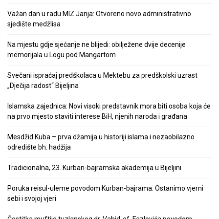
Važan dan u radu MIZ Janja: Otvoreno novo administrativno
sjedište medžlisa
Na mjestu gdje sjećanje ne blijedi: obilježene dvije decenije
memorijala u Logu pod Mangartom
Svečani ispraćaj predškolaca u Mektebu za predškolski uzrast
„Dječija radost“ Bijeljina
Islamska zajednica: Novi visoki predstavnik mora biti osoba koja će
na prvo mjesto staviti interese BiH, njenih naroda i građana
Mesdžid Kuba – prva džamija u historiji islama i nezaobilazno
odredište bh. hadžija
Tradicionalna, 23. Kurban-bajramska akademija u Bijeljini
Poruka reisul-uleme povodom Kurban-bajrama: Ostanimo vjerni
sebi i svojoj vjeri