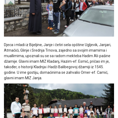
Djeca i mladi iz Bijeljine, Janje i četiri sela opštine Ugljevik, Janjari,
Atmačići, Glinje i Srednja Trnova, zajedno sa svojim imamima i
muallimima, upoznali su se sa radom mekteba Hadim Ali-pašine
džamije. Glavni imam MIZ Kladanj, Hazim-ef. Esmić, pričao im je,
također, o historiji Kladnja i Hadži Balibegovoj džamiji iz 1545.
godine. U ime gostiju, domaćinima se zahvalio Omer-ef. Camić,
glavni imam MIZ Janja.