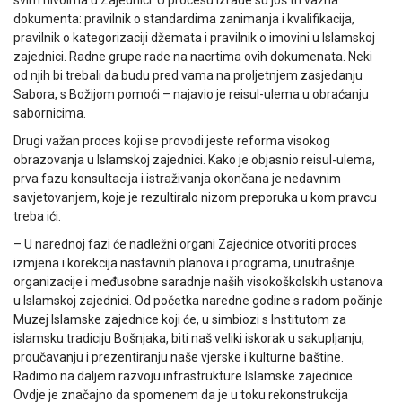
svim nivoima u Zajednici. U procesu izrade su još tri važna
dokumenta: pravilnik o standardima zanimanja i kvalifikacija,
pravilnik o kategorizaciji džemata i pravilnik o imovini u Islamskoj
zajednici. Radne grupe rade na nacrtima ovih dokumenata. Neki
od njih bi trebali da budu pred vama na proljetnjem zasjedanju
Sabora, s Božijom pomoći – najavio je reisul-ulema u obraćanju
sabornicima.
Drugi važan proces koji se provodi jeste reforma visokog
obrazovanja u Islamskoj zajednici. Kako je objasnio reisul-ulema,
prva fazu konsultacija i istraživanja okončana je nedavnim
savjetovanjem, koje je rezultiralo nizom preporuka u kom pravcu
treba ići.
– U narednoj fazi će nadležni organi Zajednice otvoriti proces
izmjena i korekcija nastavnih planova i programa, unutrašnje
organizacije i međusobne saradnje naših visokoškolskih ustanova
u Islamskoj zajednici. Od početka naredne godine s radom počinje
Muzej Islamske zajednice koji će, u simbiozi s Institutom za
islamsku tradiciju Bošnjaka, biti naš veliki iskorak u sakupljanju,
proučavanju i prezentiranju naše vjerske i kulturne baštine.
Radimo na daljem razvoju infrastrukture Islamske zajednice.
Ovdje je značajno da spomenem da je u toku rekonstrukcija