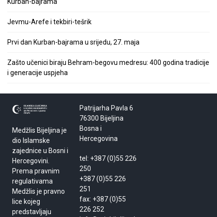
Kurban-bajrama
Jevmu-Arefe i tekbiri-tešrik
Prvi dan Kurban-bajrama u srijedu, 27. maja
Zašto učenici biraju Behram-begovu medresu: 400 godina tradicije
i generacije uspjeha
Patrijarha Pavla 6
76300 Bijeljina
Bosna i
Medžlis Bijeljina je
Hercegovina
dio Islamske
zajednice u Bosni i
tel: +387 (0)55 226
Hercegovini.
250
Prema pravnim
+387 (0)55 226
regulativama
251
Medžlis je pravno
fax: +387 (0)55
lice kojeg
226 252
predstavljaju