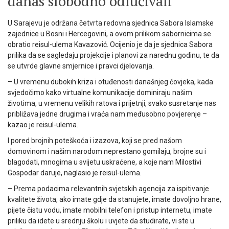
danas slobodno odlučivali
U Sarajevu je održana četvrta redovna sjednica Sabora Islamske
zajednice u Bosni i Hercegovini, a ovom prilikom sabornicima se
obratio reisul-ulema Kavazović. Ocijenio je da je sjednica Sabora
prilika da se sagledaju projekcije i planovi za narednu godinu, te da
se utvrde glavne smjernice i pravci djelovanja.
– U vremenu dubokih kriza i otuđenosti današnjeg čovjeka, kada
svjedočimo kako virtualne komunikacije dominiraju našim
životima, u vremenu velikih ratova i prijetnji, svako susretanje nas
približava jedne drugima i vraća nam međusobno povjerenje –
kazao je reisul-ulema.
I pored brojnih poteškoća i izazova, koji se pred našom
domovinom i našim narodom neprestano gomilaju, brojne su i
blagodati, mnogima u svijetu uskraćene, a koje nam Milostivi
Gospodar daruje, naglasio je reisul-ulema.
– Prema podacima relevantnih svjetskih agencija za ispitivanje
kvalitete života, ako imate gdje da stanujete, imate dovoljno hrane,
pijete čistu vodu, imate mobilni telefon i pristup internetu, imate
priliku da idete u srednju školu i uvjete da studirate, vi ste u