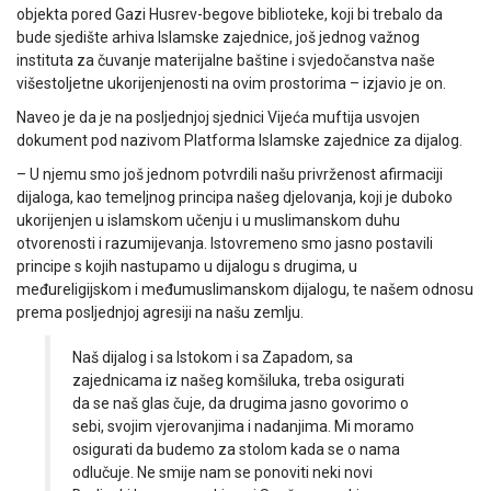
objekta pored Gazi Husrev-begove biblioteke, koji bi trebalo da
bude sjedište arhiva Islamske zajednice, još jednog važnog
instituta za čuvanje materijalne baštine i svjedočanstva naše
višestoljetne ukorijenjenosti na ovim prostorima – izjavio je on.
Naveo je da je na posljednjoj sjednici Vijeća muftija usvojen
dokument pod nazivom Platforma Islamske zajednice za dijalog.
– U njemu smo još jednom potvrdili našu privrženost afirmaciji
dijaloga, kao temeljnog principa našeg djelovanja, koji je duboko
ukorijenjen u islamskom učenju i u muslimanskom duhu
otvorenosti i razumijevanja. Istovremeno smo jasno postavili
principe s kojih nastupamo u dijalogu s drugima, u
međureligijskom i međumuslimanskom dijalogu, te našem odnosu
prema posljednjoj agresiji na našu zemlju.
Naš dijalog i sa Istokom i sa Zapadom, sa
zajednicama iz našeg komšiluka, treba osigurati
da se naš glas čuje, da drugima jasno govorimo o
sebi, svojim vjerovanjima i nadanjima. Mi moramo
osigurati da budemo za stolom kada se o nama
odlučuje. Ne smije nam se ponoviti neki novi