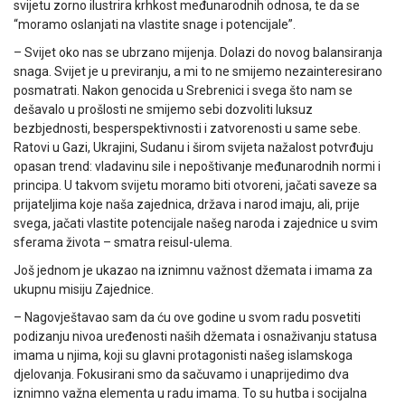
svijetu zorno ilustrira krhkost međunarodnih odnosa, te da se
“moramo oslanjati na vlastite snage i potencijale”.
– Svijet oko nas se ubrzano mijenja. Dolazi do novog balansiranja
snaga. Svijet je u previranju, a mi to ne smijemo nezainteresirano
posmatrati. Nakon genocida u Srebrenici i svega što nam se
dešavalo u prošlosti ne smijemo sebi dozvoliti luksuz
bezbjednosti, besperspektivnosti i zatvorenosti u same sebe.
Ratovi u Gazi, Ukrajini, Sudanu i širom svijeta nažalost potvrđuju
opasan trend: vladavinu sile i nepoštivanje međunarodnih normi i
principa. U takvom svijetu moramo biti otvoreni, jačati saveze sa
prijateljima koje naša zajednica, država i narod imaju, ali, prije
svega, jačati vlastite potencijale našeg naroda i zajednice u svim
sferama života – smatra reisul-ulema.
Još jednom je ukazao na iznimnu važnost džemata i imama za
ukupnu misiju Zajednice.
– Nagovještavao sam da ću ove godine u svom radu posvetiti
podizanju nivoa uređenosti naših džemata i osnaživanju statusa
imama u njima, koji su glavni protagonisti našeg islamskoga
djelovanja. Fokusirani smo da sačuvamo i unaprijedimo dva
iznimno važna elementa u radu imama. To su hutba i socijalna