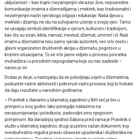
uključenost – kao trajni i nezamjenjivi obrazac žive, neposredne
komunikacije imama s džematlijama; i mekteb, kao tradicionalni i
nezamjenjivi način vjerskoga odgoja i edukacije. Naša djeca u
mekteb i džamiju ne idu na suhoparno učenje o svojoj vjeri. Tamo
se usvajaju simboli identifikacije s vjerom, kulturom i tradicijom,
kao što su ezan, kibla, namaz, mevlud, džemat, ummet i sl. Naši
imami u džematima nisu samo vjerski autoriteti, već vrlo često i
glavni organizatori društvenih akcija u džematu, pogotovo u
kriznim situacijama. To se vrlo jasno vidjelo u procesu povratka
muhadžira i u prirodnim nepogodama koje su nas zadesile –
naveo je on.
Dodao je da je, u nastojanju da se poboljšaju uvjeti u džematima,
poduzete važne aktivnosti i pokrenuti važni procesa, koji bi trebalo
da daju rezultate u narednim godinama.
– Pravilnik o članarini u Islamskoj zajednici u BiH već je bio u
primjeni u ovoj godini. Iako ponegdje nailazimo na
nerazumijevanja i poteškoće, zadovoljni smo njegovom
primjenom. Na današnjoj sjednici Sabora pred vama je Pravilnik o
službi u Islamskoj zajednici, drugi izuzetno važan dokument, koji
sveobuhvatno regulira prava i obaveze uposlenika i službenika na