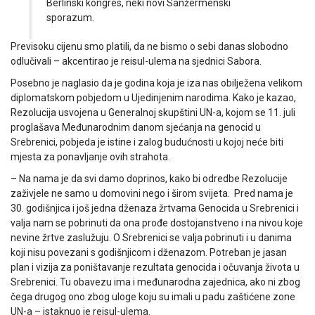
Berlinski kongres, neki novi Sanžermenski
sporazum.
Previsoku cijenu smo platili, da ne bismo o sebi danas slobodno
odlučivali – akcentirao je reisul-ulema na sjednici Sabora.
Posebno je naglasio da je godina koja je iza nas obilježena velikom
diplomatskom pobjedom u Ujedinjenim narodima. Kako je kazao,
Rezolucija usvojena u Generalnoj skupštini UN-a, kojom se 11. juli
proglašava Međunarodnim danom sjećanja na genocid u
Srebrenici, pobjeda je istine i zalog budućnosti u kojoj neće biti
mjesta za ponavljanje ovih strahota.
– Na nama je da svi damo doprinos, kako bi odredbe Rezolucije
zaživjele ne samo u domovini nego i širom svijeta. Pred nama je
30. godišnjica i još jedna dženaza žrtvama Genocida u Srebrenici i
valja nam se pobrinuti da ona prođe dostojanstveno i na nivou koje
nevine žrtve zaslužuju. O Srebrenici se valja pobrinuti i u danima
koji nisu povezani s godišnjicom i dženazom. Potreban je jasan
plan i vizija za poništavanje rezultata genocida i očuvanja života u
Srebrenici. Tu obavezu ima i međunarodna zajednica, ako ni zbog
čega drugog ono zbog uloge koju su imali u padu zaštićene zone
UN-a – istaknuo je reisul-ulema.