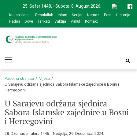
Skip
Skip
25. Safer 1448. - Subota, 8. August 2026.
to
to
Kur'an Časni
Resulullah
Islam
Šerijat
Namaz
Post
Historija
navigation
content
Hadisi
Dove
Tarikati
Vaktija
Vakuf
Kontakt
Medžlis Islamske
Službena web prezentacija
Primary
zajednice Bijeljina
Menu
Početna stranica
Vijesti
U Sarajevu održana sjednica Sabora Islamske zajednice u Bosni i
Hercegovini
U Sarajevu održana sjednica
Sabora Islamske zajednice u Bosni
i Hercegovini
28. Džumade-l-ahira 1446. - Nedjelja, 29. Decembar 2024.