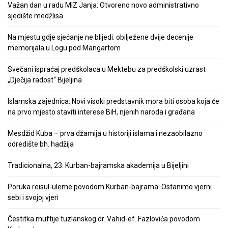
Važan dan u radu MIZ Janja: Otvoreno novo administrativno
sjedište medžlisa
Na mjestu gdje sjećanje ne blijedi: obilježene dvije decenije
memorijala u Logu pod Mangartom
Svečani ispraćaj predškolaca u Mektebu za predškolski uzrast
„Dječija radost“ Bijeljina
Islamska zajednica: Novi visoki predstavnik mora biti osoba koja će
na prvo mjesto staviti interese BiH, njenih naroda i građana
Mesdžid Kuba – prva džamija u historiji islama i nezaobilazno
odredište bh. hadžija
Tradicionalna, 23. Kurban-bajramska akademija u Bijeljini
Poruka reisul-uleme povodom Kurban-bajrama: Ostanimo vjerni
sebi i svojoj vjeri
Čestitka muftije tuzlanskog dr. Vahid-ef. Fazlovića povodom