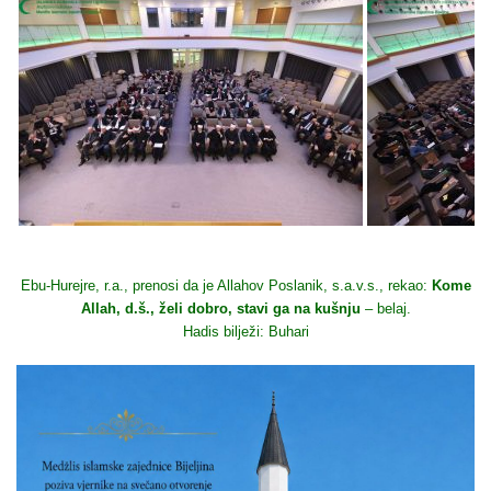
Ebu-Hurejre, r.a., prenosi da je Allahov Poslanik, s.a.v.s., rekao:
Kome
Allah, d.š., želi dobro, stavi ga na kušnju
– belaj.
Hadis bilježi: Buhari