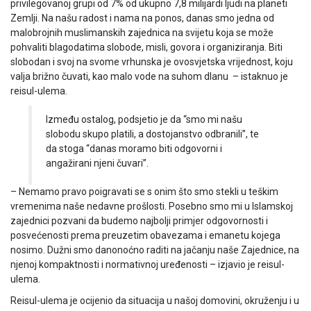
privilegovanoj grupi od 7% od ukupno 7,8 milijardi ljudi na planeti
Zemlji. Na našu radost i nama na ponos, danas smo jedna od
malobrojnih muslimanskih zajednica na svijetu koja se može
pohvaliti blagodatima slobode, misli, govora i organiziranja. Biti
slobodan i svoj na svome vrhunska je ovosvjetska vrijednost, koju
valja brižno čuvati, kao malo vode na suhom dlanu – istaknuo je
reisul-ulema.
Između ostalog, podsjetio je da “smo mi našu
slobodu skupo platili, a dostojanstvo odbranili”, te
da stoga “danas moramo biti odgovorni i
angažirani njeni čuvari”.
– Nemamo pravo poigravati se s onim što smo stekli u teškim
vremenima naše nedavne prošlosti. Posebno smo mi u Islamskoj
zajednici pozvani da budemo najbolji primjer odgovornosti i
posvećenosti prema preuzetim obavezama i emanetu kojega
nosimo. Dužni smo danonoćno raditi na jačanju naše Zajednice, na
njenoj kompaktnosti i normativnoj uređenosti – izjavio je reisul-
ulema.
Reisul-ulema je ocijenio da situacija u našoj domovini, okruženju i u