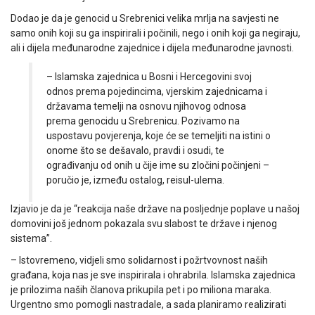
Dodao je da je genocid u Srebrenici velika mrlja na savjesti ne
samo onih koji su ga inspirirali i počinili, nego i onih koji ga negiraju,
ali i dijela međunarodne zajednice i dijela međunarodne javnosti.
– Islamska zajednica u Bosni i Hercegovini svoj
odnos prema pojedincima, vjerskim zajednicama i
državama temelji na osnovu njihovog odnosa
prema genocidu u Srebrenicu. Pozivamo na
uspostavu povjerenja, koje će se temeljiti na istini o
onome što se dešavalo, pravdi i osudi, te
ograđivanju od onih u čije ime su zločini počinjeni –
poručio je, između ostalog, reisul-ulema.
Izjavio je da je “reakcija naše države na posljednje poplave u našoj
domovini još jednom pokazala svu slabost te države i njenog
sistema”.
– Istovremeno, vidjeli smo solidarnost i požrtvovnost naših
građana, koja nas je sve inspirirala i ohrabrila. Islamska zajednica
je prilozima naših članova prikupila pet i po miliona maraka.
Urgentno smo pomogli nastradale, a sada planiramo realizirati