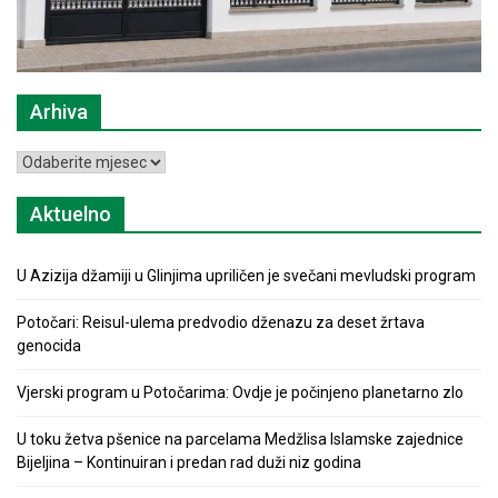
Arhiva
Arhiva
Aktuelno
U Azizija džamiji u Glinjima upriličen je svečani mevludski program
Potočari: Reisul-ulema predvodio dženazu za deset žrtava
genocida
Vjerski program u Potočarima: Ovdje je počinjeno planetarno zlo
U toku žetva pšenice na parcelama Medžlisa Islamske zajednice
Bijeljina – Kontinuiran i predan rad duži niz godina