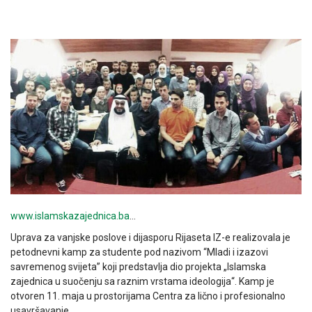
www.islamskazajednica.ba
…
Uprava za vanjske poslove i dijasporu Rijaseta IZ-e realizovala je
petodnevni kamp za studente pod nazivom “Mladi i izazovi
savremenog svijeta” koji predstavlja dio projekta „Islamska
zajednica u suočenju sa raznim vrstama ideologija“. Kamp je
otvoren 11. maja u prostorijama Centra za lično i profesionalno
usavršavanje.