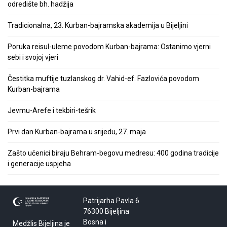
odredište bh. hadžija
Tradicionalna, 23. Kurban-bajramska akademija u Bijeljini
Poruka reisul-uleme povodom Kurban-bajrama: Ostanimo vjerni
sebi i svojoj vjeri
Čestitka muftije tuzlanskog dr. Vahid-ef. Fazlovića povodom
Kurban-bajrama
Jevmu-Arefe i tekbiri-tešrik
Prvi dan Kurban-bajrama u srijedu, 27. maja
Zašto učenici biraju Behram-begovu medresu: 400 godina tradicije
i generacije uspjeha
Patrijarha Pavla 6
76300 Bijeljina
Bosna i
Medžlis Bijeljina je