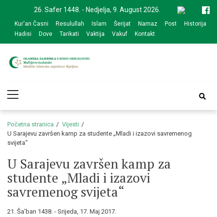
Skip
Skip
26. Safer 1448. - Nedjelja, 9. August 2026.
to
to
Kur'an Časni
Resulullah
Islam
Šerijat
Namaz
Post
Historija
navigation
content
Hadisi
Dove
Tarikati
Vaktija
Vakuf
Kontakt
Medžlis Islamske
Službena web prezentacija
Primary
zajednice Bijeljina
Menu
Početna stranica
Vijesti
U Sarajevu završen kamp za studente „Mladi i izazovi savremenog
svijeta“
U Sarajevu završen kamp za
studente „Mladi i izazovi
savremenog svijeta“
21. Ša'ban 1438. - Srijeda, 17. Maj 2017.