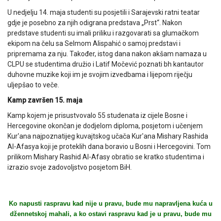
U nedjelju 14. maja studenti su posjetili i Sarajevski ratni teatar
gdje je posebno za njih odigrana predstava „Prst“. Nakon
predstave studenti su imali priliku i razgovarati sa glumačkom
ekipom na čelu sa Selmom Alispahić o samoj predstavi i
pripremama za nju. Također, istog dana nakon akšam namaza u
CLPU se studentima družio i Latif Močević poznati bh kantautor
duhovne muzike koji im je svojim izvedbama i lijepom riječju
uljepšao to veče.
Kamp završen 15. maja
Kamp kojem je prisustvovalo 55 studenata iz cijele Bosne i
Hercegovine okončan je dodjelom diploma, posjetom i učenjem
Kur'ana najpoznatijeg kuvajtskog učača Kur'ana Mishary Rashida
Al-Afasya koji je proteklih dana boravio u Bosni i Hercegovini. Tom
prilikom Mishary Rashid Al-Afasy obratio se kratko studentima i
izrazio svoje zadovoljstvo posjetom BiH.
Ko napusti raspravu kad nije u pravu, bude mu napravljena kuća u
džennetskoj mahali, a ko ostavi raspravu kad je u pravu, bude mu