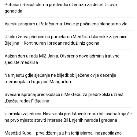
Potočari: Reisul-ulema predvodio dženazu za deset žrtava
genocida
Vjerski program u Potočarima: Ovdje je počinjeno planetarno zlo
U toku žetva pšenice na parcelama Medžlisa Islamske zajednice
Bijeljina – Kontinuiran i predan rad duži niz godina
Važan dan u radu MIZ Janja: Otvoreno novo administrativno
sjedište medžlisa
Na mjestu gdje sjećanje ne blijedi: obilježene dvije decenije
memorijala u Logu pod Mangartom
Svečani ispraćaj predškolaca u Mektebu za predškolski uzrast
„Dječija radost“ Bijeljina
Islamska zajednica: Novi visoki predstavnik mora biti osoba koja će
na prvo mjesto staviti interese BiH, njenih naroda i građana
Mesdžid Kuba – prva džamija u historiji islama i nezaobilazno