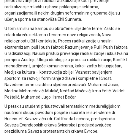
prepoznavanje prvih oblika radikalizacije kao i prevencije
radikalizacije mladih i njihovo priklanjanje sektama,
organizacijama ili nekim drugim neformalnim grupama čija su
učenja sporna sa stanovišta Ehli Sunneta.
U tom smislu na kampu su obrađene i sljedeće teme: Zašto se
mladi okreću sektama i fenomen nove religioznosti; Nova
religioznost u BiH kontekstu; Proces radikalizacije u nasilni
ekstremizam, pull i push faktori; Razumijevanje Pull I Push faktora
u radikalizaciji; Naučni pristup prevencije radikalizacije i iskustva na
primjeru Austrije; Uloga ideologije u procesu radikalizacije; Konflikt
menadžment, umjeće komuniciranja, kako i zašto biti uspješan;
Medijska kultura – konstrukcija zbilje!; Važnost bavljenjem
sportom za razvoj i formiranje zdrave i kompletne ličnost.
Navedene teme oradili su sljedeći predavači: Muhamed Jusić,
Medina Mehmedović-Mulalić, Nedžad Močević, Irma Fetić, Valdet
Peštalić, Muhamed Jugo i Ismet Bećar.
U petak su studenti prisustvovali tematskiom međureligijskom
naučnom skupu povodom posjete i susreta reisu-l-uleme dr.
Husein-ef. Kavazovića i dr. Gottfrieda Lochera, predsjednika
Saveza Evanđeoskih crkava Švicarske i predsjedavajućeg
prezidijuma Saveza protestantskih crkava Evrope.