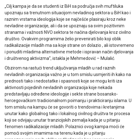
„Cilj kampa je da se studenti iz BiH sa područja svih muftiluka
upoznaju sa trenutnom situacijom nevladinog sektora u BiH kao i
raznim vrstama ideologija koje se najčešće plasiraju kroz neke
nevladine organizacije, ali i da se upoznaju sa svim pozitivnim
stranama i važnosti NVO sektora te načina djelovanja kroz civilno
društvo. Ovakvim programima želio prevenirati bilo koji oblik
radikalizacije mladih ma sa koje strane on dolazio , ali istovremeno
i ponuditi mladima alternativne metode i ispravan način djelovanja
i društvenog aktivizma“, istakla je Mehmedović – Mulalić.
Obzirom na rastući trend uključivanja mladih u rad raznih
nevladinih organizacija važno je u tom smislu usmjeriti ih kako na
prednosti tako i nedostatke i opasnosti koje se mogu kriti iza
aktivnosti pojedinih nevladinih organizacija koje nekada
predstavljaju određene ideologije i sekte strane bosansko-
hercegovačkom tradicionalnom poimanju i prakticiranju islama. U
tom smislu na kampu će se govoriti o trendovima i kretanjima
unutar kako globalnog tako i lokalnog civilnog društva te procesa
koji se odvijaju unutar tranzicijskih zemalja kada je u pitanju
fenomen radikalizacije mladih. Polaznici ovog kampa moći će
pomoći svojim imamima na terenu kada je u pitanju