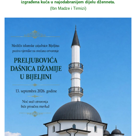
izgrađena kuća u najodabranijem dijelu dženneta.
(Ibn Madze i Tirmizi)