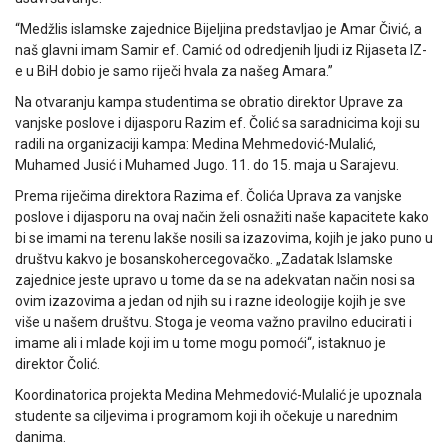
“Medžlis islamske zajednice Bijeljina predstavljao je Amar Čivić, a
naš glavni imam Samir ef. Camić od odredjenih ljudi iz Rijaseta IZ-
e u BiH dobio je samo riječi hvala za našeg Amara.”
Na otvaranju kampa studentima se obratio direktor Uprave za
vanjske poslove i dijasporu Razim ef. Čolić sa saradnicima koji su
radili na organizaciji kampa: Medina Mehmedović-Mulalić,
Muhamed Jusić i Muhamed Jugo. 11. do 15. maja u Sarajevu.
Prema riječima direktora Razima ef. Čolića Uprava za vanjske
poslove i dijasporu na ovaj način želi osnažiti naše kapacitete kako
bi se imami na terenu lakše nosili sa izazovima, kojih je jako puno u
društvu kakvo je bosanskohercegovačko. „Zadatak Islamske
zajednice jeste upravo u tome da se na adekvatan način nosi sa
ovim izazovima a jedan od njih su i razne ideologije kojih je sve
više u našem društvu. Stoga je veoma važno pravilno educirati i
imame ali i mlade koji im u tome mogu pomoći“, istaknuo je
direktor Čolić.
Koordinatorica projekta Medina Mehmedović-Mulalić je upoznala
studente sa ciljevima i programom koji ih očekuje u narednim
danima.