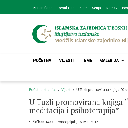
Skip
Skip
Kur'an Časni
Resulullah
Islam
Šerijat
Namaz
Pos
to
to
navigation
content
Medžlis Islamske 
Službena web prezentacija
POČETNA
VIJESTI
TEME
GALERIJA
Početna stranica
Vijesti
U Tuzli promovirana knjiga “Osl
U Tuzli promovirana knjiga 
meditacija i psihoterapija”
9. Ša'ban 1437. - Ponedjeljak, 16. Maj 2016.