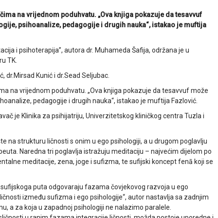
avačima na vrijednom poduhvatu. „Ova knjiga pokazuje da tesavvuf
ije, psihoanalize, pedagogije i drugih nauka“, istakao je muftija
ija i psihoterapija”, autora dr. Muhameda Šafija, održana je u
ru TK.
ić, dr.Mirsad Kunić i dr.Sead Seljubac.
ačima na vrijednom poduhvatu. „Ova knjiga pokazuje da tesavvuf može
hoanalize, pedagogije i drugih nauka“, istakao je muftija Fazlović.
vač je Klinika za psihijatriju, Univerzitetskog kliničkog centra Tuzla i
te na strukturu ličnosti s onim u ego psihologiji, a u drugom poglavlju
euta. Naredna tri poglavlja istražuju meditaciju – najvećim dijelom po
talne meditacije, zena, joge i sufizma, te sufijski koncept fenā koji se
ja sufijskoga puta odgovaraju fazama čovjekovog razvoja u ego
ličnosti između sufizma i ego psihologije“, autor nastavlja sa zadnjim
mu, a za koja u zapadnoj psihologiji ne nalazimo paralele.
ličnosti u ranim fazama integracije ličnosti, možda postoje uporedne i