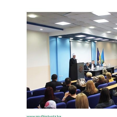
www.muftijstvotz.ba
…