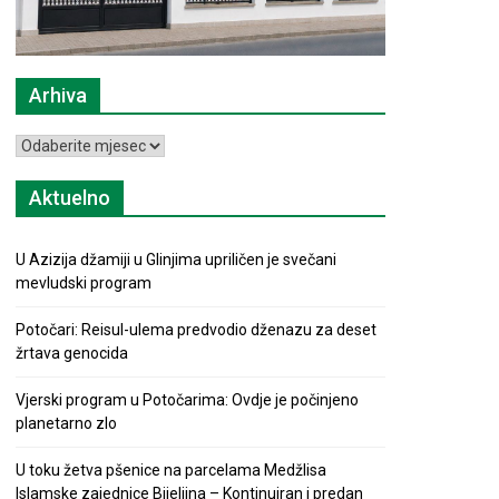
Arhiva
Arhiva
Aktuelno
U Azizija džamiji u Glinjima upriličen je svečani
mevludski program
Potočari: Reisul-ulema predvodio dženazu za deset
žrtava genocida
Vjerski program u Potočarima: Ovdje je počinjeno
planetarno zlo
U toku žetva pšenice na parcelama Medžlisa
Islamske zajednice Bijeljina – Kontinuiran i predan