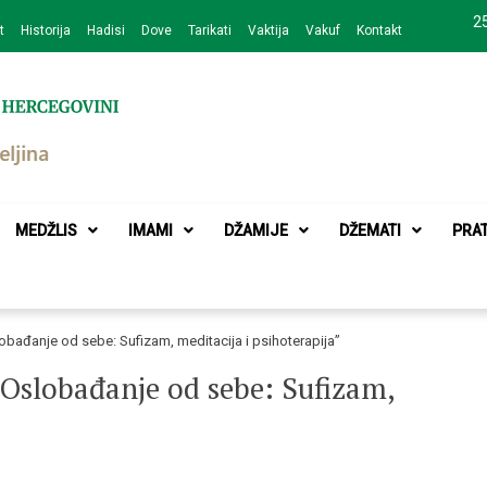
25
t
Historija
Hadisi
Dove
Tarikati
Vaktija
Vakuf
Kontakt
zajednice Bijeljina
MEDŽLIS
IMAMI
DŽAMIJE
DŽEMATI
PRA
obađanje od sebe: Sufizam, meditacija i psihoterapija”
“Oslobađanje od sebe: Sufizam,