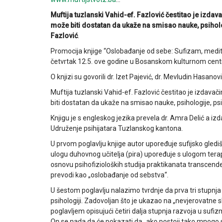
Muftija tuzlanski Vahid-ef. Fazlović čestitao je izd
može biti dostatan da ukaže na smisao nauke, psiholog
Fazlović
.
Promocija knjige “Oslobađanje od sebe: Sufizam, meditac
četvrtak 12.5. ove godine u Bosanskom kulturnom cent
O knjizi su govorili dr. Izet Pajević, dr. Mevludin Hasanov
Muftija tuzlanski Vahid-ef. Fazlović čestitao je izdav
biti dostatan da ukaže na smisao nauke, psihologije, psi
Knjigu je s engleskog jezika prevela dr. Amra Delić a izda
Udruženje psihijatara Tuzlanskog kantona.
U prvom poglavlju knjige autor upoređuje sufijsko glediš
ulogu duhovnog učitelja (pira) upoređuje s ulogom terap
osnovu psihofizioloških studija praktikanata transcenden
prevodi kao „oslobađanje od sebstva“.
U šestom poglavlju nalazimo tvrdnje da prva tri stupn
psihologiji. Zadovoljan što je ukazao na „nevjerovatne s
poglavljem opisujući četiri dalja stupnja razvoja u sufiz
On se nada da će pokazati da „ako postoji tako mnogo s