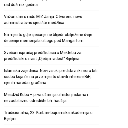
rad duži niz godina
Važan dan u radu MIZ Janja: Otvoreno novo
administrativno sjedište medžlisa
Na mjestu gdje sjećanje ne blijedi: obilježene dvije
decenije memorijala u Logu pod Mangartom
Svečani ispraćaj predškolaca u Mektebu za
predškolski uzrast „Dječija radost“ Bijeljina
Islamska zajednica: Novi visoki predstavnik mora biti
osoba koja će na prvo mjesto staviti interese BiH,
njenih naroda i građana
Mesdžid Kuba – prva džamija u historiji islama i
nezaobilazno odredište bh. hadžija
Tradicionalna, 23. Kurban-bajramska akademija u
Bijeljini