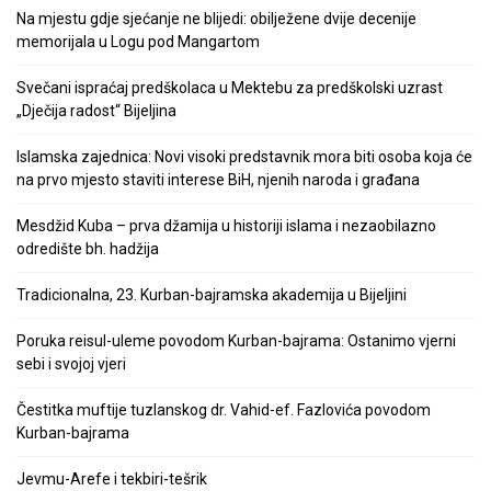
Na mjestu gdje sjećanje ne blijedi: obilježene dvije decenije
memorijala u Logu pod Mangartom
Svečani ispraćaj predškolaca u Mektebu za predškolski uzrast
„Dječija radost“ Bijeljina
Islamska zajednica: Novi visoki predstavnik mora biti osoba koja će
na prvo mjesto staviti interese BiH, njenih naroda i građana
Mesdžid Kuba – prva džamija u historiji islama i nezaobilazno
odredište bh. hadžija
Tradicionalna, 23. Kurban-bajramska akademija u Bijeljini
Poruka reisul-uleme povodom Kurban-bajrama: Ostanimo vjerni
sebi i svojoj vjeri
Čestitka muftije tuzlanskog dr. Vahid-ef. Fazlovića povodom
Kurban-bajrama
Jevmu-Arefe i tekbiri-tešrik