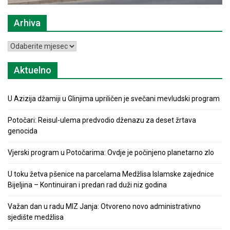
Arhiva
Arhiva
Aktuelno
U Azizija džamiji u Glinjima upriličen je svečani mevludski program
Potočari: Reisul-ulema predvodio dženazu za deset žrtava
genocida
Vjerski program u Potočarima: Ovdje je počinjeno planetarno zlo
U toku žetva pšenice na parcelama Medžlisa Islamske zajednice
Bijeljina – Kontinuiran i predan rad duži niz godina
Važan dan u radu MIZ Janja: Otvoreno novo administrativno
sjedište medžlisa