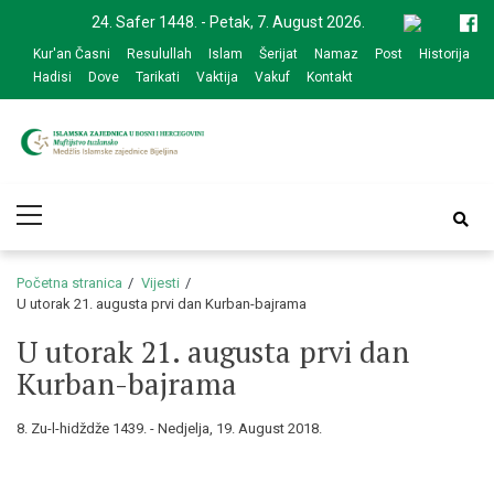
Skip
Skip
24. Safer 1448. - Petak, 7. August 2026.
to
to
Kur'an Časni
Resulullah
Islam
Šerijat
Namaz
Post
Historija
navigation
content
Hadisi
Dove
Tarikati
Vaktija
Vakuf
Kontakt
Medžlis Islamske
Službena web prezentacija
Primary
zajednice Bijeljina
Menu
Početna stranica
Vijesti
U utorak 21. augusta prvi dan Kurban-bajrama
U utorak 21. augusta prvi dan
Kurban-bajrama
8. Zu-l-hidždže 1439. - Nedjelja, 19. August 2018.