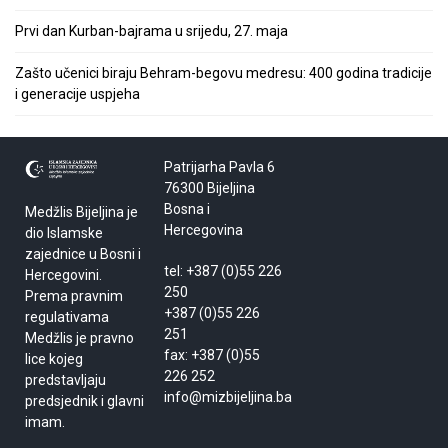
Prvi dan Kurban-bajrama u srijedu, 27. maja
Zašto učenici biraju Behram-begovu medresu: 400 godina tradicije
i generacije uspjeha
Patrijarha Pavla 6
76300 Bijeljina
Bosna i
Medžlis Bijeljina je
Hercegovina
dio Islamske
zajednice u Bosni i
tel: +387 (0)55 226
Hercegovini.
250
Prema pravnim
+387 (0)55 226
regulativama
251
Medžlis je pravno
fax: +387 (0)55
lice kojeg
226 252
predstavljaju
info@mizbijeljina.ba
predsjednik i glavni
imam.