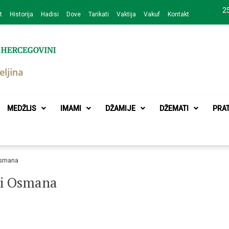
25
t
Historija
Hadisi
Dove
Tarikati
Vaktija
Vakuf
Kontakt
zajednice Bijeljina
MEDŽLIS
IMAMI
DŽAMIJE
DŽEMATI
PRA
 Osmana
a i Osmana