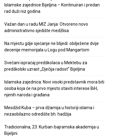
Islamske zajednice Bijeljina – Kontinuiran i predan
rad duži niz godina
Važan dan u radu MIZ Janja: Otvoreno novo
administrativno sjedište medžlisa
Na mjestu gdje sjećanje ne blijedi: obilježene dvije
decenije memorijala u Logu pod Mangartom
Svečani ispraćaj predškolaca u Mektebu za
predškolski uzrast „Dječija radost“ Bijeljina
Islamska zajednica: Novi visoki predstavnik mora biti
osoba koja će na prvo mjesto staviti interese BiH,
njenih naroda i građana
Mesdžid Kuba – prva džamija u historiji islama i
nezaobilazno odredište bh. hadžija
Tradicionalna, 23. Kurban-bajramska akademija u
Bijeljini