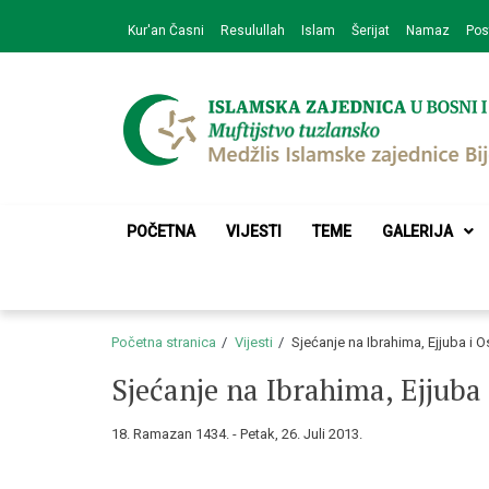
Skip
Skip
Kur'an Časni
Resulullah
Islam
Šerijat
Namaz
Pos
to
to
navigation
content
Medžlis Islamske 
Službena web prezentacija
POČETNA
VIJESTI
TEME
GALERIJA
Početna stranica
Vijesti
Sjećanje na Ibrahima, Ejjuba i
Sjećanje na Ibrahima, Ejjub
18. Ramazan 1434. - Petak, 26. Juli 2013.