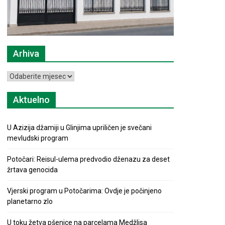
Arhiva
Arhiva
Aktuelno
U Azizija džamiji u Glinjima upriličen je svečani
mevludski program
Potočari: Reisul-ulema predvodio dženazu za deset
žrtava genocida
Vjerski program u Potočarima: Ovdje je počinjeno
planetarno zlo
U toku žetva pšenice na parcelama Medžlisa