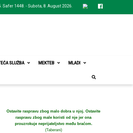
. Safer 1448. - Subota, 8. August 2026.
TEĆA SLUŽBA
MEKTEB
MLADI
Ostavite raspravu zbog malo dobra u njoj. Ostavite
raspravu zbog male koristi od nje jer ona
prouzrokuje neprijateljstvo među braćom.
(Taberani)