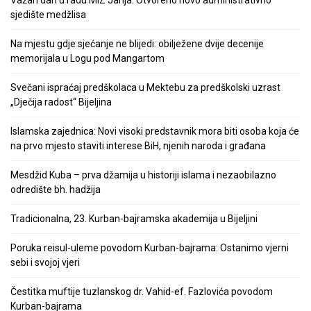
sjedište medžlisa
Na mjestu gdje sjećanje ne blijedi: obilježene dvije decenije
memorijala u Logu pod Mangartom
Svečani ispraćaj predškolaca u Mektebu za predškolski uzrast
„Dječija radost“ Bijeljina
Islamska zajednica: Novi visoki predstavnik mora biti osoba koja će
na prvo mjesto staviti interese BiH, njenih naroda i građana
Mesdžid Kuba – prva džamija u historiji islama i nezaobilazno
odredište bh. hadžija
Tradicionalna, 23. Kurban-bajramska akademija u Bijeljini
Poruka reisul-uleme povodom Kurban-bajrama: Ostanimo vjerni
sebi i svojoj vjeri
Čestitka muftije tuzlanskog dr. Vahid-ef. Fazlovića povodom
Kurban-bajrama