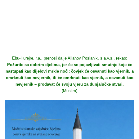
Ebu-Hurejre, r.a., prenosi da je Allahov Poslanik, s.a.v.s., rekao:
Požurite sa dobrim djelima, jer će se pojavljivati smutnje koje će
nastupati kao dijelovi mrkle noći; čovjek će osvanuti kao vjernik, a
omrknuti kao nevjernik, ili će omrknuti kao vjernik, a osvanuti kao
nevjernik – prodavat će svoju vjeru za dunjalučke stvari.
(Muslim)