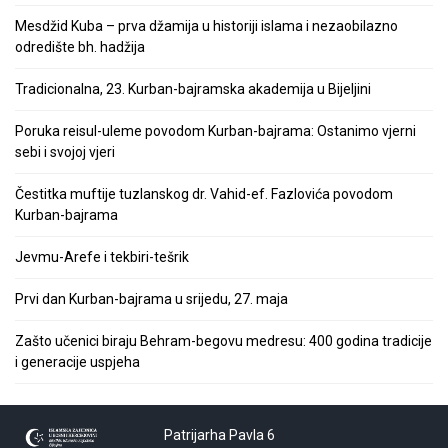
Mesdžid Kuba – prva džamija u historiji islama i nezaobilazno
odredište bh. hadžija
Tradicionalna, 23. Kurban-bajramska akademija u Bijeljini
Poruka reisul-uleme povodom Kurban-bajrama: Ostanimo vjerni
sebi i svojoj vjeri
Čestitka muftije tuzlanskog dr. Vahid-ef. Fazlovića povodom
Kurban-bajrama
Jevmu-Arefe i tekbiri-tešrik
Prvi dan Kurban-bajrama u srijedu, 27. maja
Zašto učenici biraju Behram-begovu medresu: 400 godina tradicije
i generacije uspjeha
Patrijarha Pavla 6