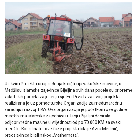
U okviru Projekta unapređenja korištenja vakufske imovine, u
Medžlisu islamske zajednice Bijeljina ovih dana počele su pripreme
vakufskih parcela za jesenju sjetvu. Prva faza ovog projekta
realizirana je uz pomoć turske Organizacije za međunarodnu
saradnju i razvoj TIKA. Ova organizacija je početkom ove godine
medžlisima islamske zajednice u Janji i Bijeljini donirala
poljoprivredne mašine u vrijednosti od po 70.000 KM za svaki
medžlis. Koordinator ove faze projekta bila je Azra Medinić,
predsjednica bijeljinskog „Merhameta“.