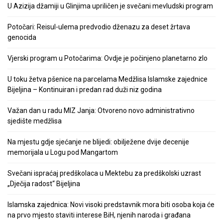
U Azizija džamiji u Glinjima upriličen je svečani mevludski program
Potočari: Reisul-ulema predvodio dženazu za deset žrtava
genocida
Vjerski program u Potočarima: Ovdje je počinjeno planetarno zlo
U toku žetva pšenice na parcelama Medžlisa Islamske zajednice
Bijeljina – Kontinuiran i predan rad duži niz godina
Važan dan u radu MIZ Janja: Otvoreno novo administrativno
sjedište medžlisa
Na mjestu gdje sjećanje ne blijedi: obilježene dvije decenije
memorijala u Logu pod Mangartom
Svečani ispraćaj predškolaca u Mektebu za predškolski uzrast
„Dječija radost“ Bijeljina
Islamska zajednica: Novi visoki predstavnik mora biti osoba koja će
na prvo mjesto staviti interese BiH, njenih naroda i građana