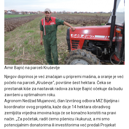
Amir Bajrić na parceli Kruševlje
Njegov doprinos je već značajan u pripremi mašina, a oranje je već
počelo na parceli „Kruševje“, površine šest hektara. Čeka se
prestanak kiše za nastavak radova za koje Bajrić očekuje da budu
završeni u optimalnom roku.
Agronom Nedžad Mujanović, član Izvršnog odbora MIZ Bijeljina i
koordinator ovog projekta, kaže da je 14 hektara obradivog
zemljišta vrijedna imovina koja će se konačno koristiti na pravi
način. „Za početak, radit ćemo pšenicu i kukuruz, a mi smo
potencijalnim donatorima ili investitorima već predali Projekat