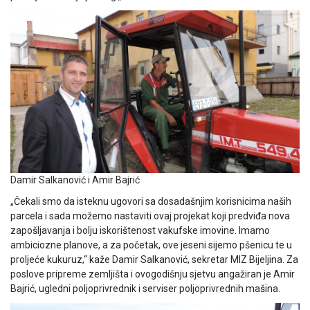
Damir Salkanović i Amir Bajrić
„Čekali smo da isteknu ugovori sa dosadašnjim korisnicima naših
parcela i sada možemo nastaviti ovaj projekat koji predviđa nova
zapošljavanja i bolju iskorištenost vakufske imovine. Imamo
ambiciozne planove, a za početak, ove jeseni sijemo pšenicu te u
proljeće kukuruz,“ kaže Damir Salkanović, sekretar MIZ Bijeljina. Za
poslove pripreme zemljišta i ovogodišnju sjetvu angažiran je Amir
Bajrić, ugledni poljoprivrednik i serviser poljoprivrednih mašina.