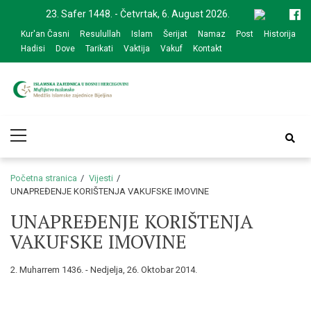
Skip
Skip
23. Safer 1448. - Četvrtak, 6. August 2026.
to
to
Kur'an Časni
Resulullah
Islam
Šerijat
Namaz
Post
Historija
navigation
content
Hadisi
Dove
Tarikati
Vaktija
Vakuf
Kontakt
Medžlis Islamske
Službena web prezentacija
Primary
zajednice Bijeljina
Menu
Početna stranica
Vijesti
UNAPREĐENJE KORIŠTENJA VAKUFSKE IMOVINE
UNAPREĐENJE KORIŠTENJA
VAKUFSKE IMOVINE
2. Muharrem 1436. - Nedjelja, 26. Oktobar 2014.