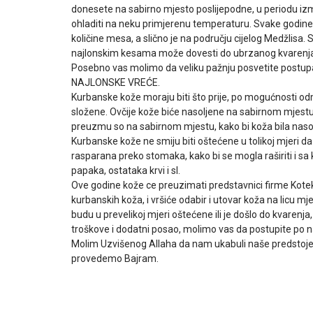
donesete na sabirno mjesto poslijepodne, u periodu izm
ohladiti na neku primjerenu temperaturu. Svake godin
količine mesa, a slično je na području cijelog Medžlisa
najlonskim kesama može dovesti do ubrzanog kvarenj
Posebno vas molimo da veliku pažnju posvetite pos
NAJLONSKE VREĆE.
Kurbanske kože moraju biti što prije, po mogućnosti odm
složene. Ovčije kože biće nasoljene na sabirnom mjestu
preuzmu so na sabirnom mjestu, kako bi koža bila nasolj
Kurbanske kože ne smiju biti oštećene u tolikoj mjeri da
rasparana preko stomaka, kako bi se mogla raširiti i s
papaka, ostataka krvi i sl.
Ove godine kože ce preuzimati predstavnici firme Kote
kurbanskih koža, i vršiće odabir i utovar koža na licu 
budu u prevelikoj mjeri oštećene ili je došlo do kvarenja
troškove i dodatni posao, molimo vas da postupite po
Molim Uzvišenog Allaha da nam ukabuli naše predstojeć
provedemo Bajram.