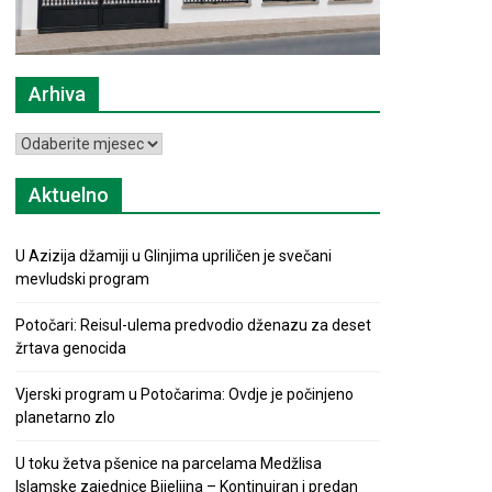
Arhiva
Arhiva
Aktuelno
U Azizija džamiji u Glinjima upriličen je svečani
mevludski program
Potočari: Reisul-ulema predvodio dženazu za deset
žrtava genocida
Vjerski program u Potočarima: Ovdje je počinjeno
planetarno zlo
U toku žetva pšenice na parcelama Medžlisa
Islamske zajednice Bijeljina – Kontinuiran i predan