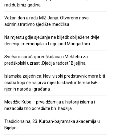
rad duži niz godina
Važan dan u radu MIZ Janja: Otvoreno novo
administrativno sjedište medžlisa
Na mjestu gdje sjećanje ne blijedi: obilježene dvije
decenije memorijala u Logu pod Mangartom
Svečani ispraćaj predškolaca u Mektebu za
predškolski uzrast „Dječija radost“ Bijeljina
Islamska zajednica: Novi visoki predstavnik mora biti
osoba koja će na prvo mjesto staviti interese BiH,
njenih naroda i građana
Mesdžid Kuba – prva džamija u historiji islama i
nezaobilazno odredište bh. hadžija
Tradicionalna, 23. Kurban-bajramska akademija u
Bijeljini