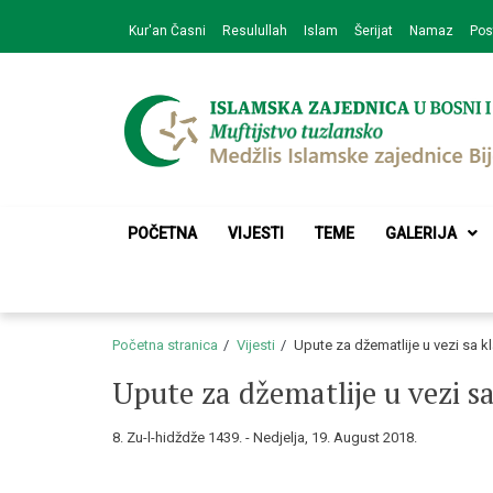
Skip
Skip
Kur'an Časni
Resulullah
Islam
Šerijat
Namaz
Pos
to
to
navigation
content
Medžlis Islamske 
Službena web prezentacija
POČETNA
VIJESTI
TEME
GALERIJA
Početna stranica
Vijesti
Upute za džematlije u vezi sa k
Upute za džematlije u vezi s
8. Zu-l-hidždže 1439. - Nedjelja, 19. August 2018.