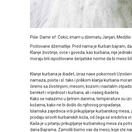
Piše: Damir ef. Čokić, imam u džematu Janjari, Medžlis 
Poštovane džematlije. Pred nama je Kurban bajram, dan r
Klanje životinje, ovce i goveda, kao kurbana, nije jednako
moraju biti ispoštovane šerijatske norme da bi meso bi
Klanje kurbana je ibadet, izraz nase pokornosti Uzvišen
namaza, posta i sl. tako i prilikom klanja kurbana moram
činimo sa životinjom, mesom, kozom i nastalim otpado
bereket i vrijednost i kurbana, ali i našeg ibadeta.
Kako se nalazimo u ljetnim danima, temperature su izr
kožama, kako ne bi došlo do njihovog propadanja.
Islamska zajednica vrši prikupljanje kurbanskog mesa, za
prodaju sirovih kurbanskih koža, od čega se sredstva v
Kada je u pitanju prikupljanje kurbanskog mesa za potre
dana Bajrama. Zamolili bismo vas da meso, koje ste nani