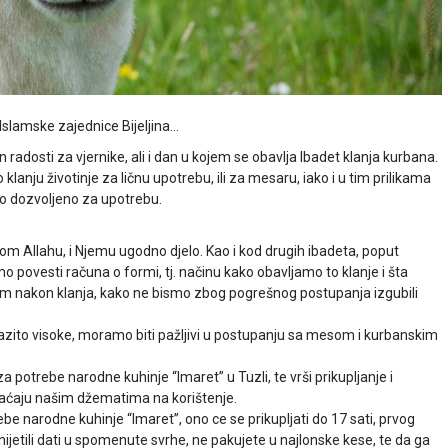
Islamske zajednice Bijeljina…
adosti za vjernike, ali i dan u kojem se obavlja Ibadet klanja kurbana.
 klanju životinje za ličnu upotrebu, ili za mesaru, iako i u tim prilikama
lo dozvoljeno za upotrebu.
om Allahu, i Njemu ugodno djelo. Kao i kod drugih ibadeta, poput
o povesti računa o formi, tj. načinu kako obavljamo to klanje i šta
m nakon klanja, kako ne bismo zbog pogrešnog postupanja izgubili
azito visoke, moramo biti pažljivi u postupanju sa mesom i kurbanskim
 potrebe narodne kuhinje “Imaret” u Tuzli, te vrši prikupljanje i
raćaju našim džematima na korištenje.
be narodne kuhinje “Imaret”, ono ce se prikupljati do 17 sati, prvog
jetili dati u spomenute svrhe, ne pakujete u najlonske kese, te da ga