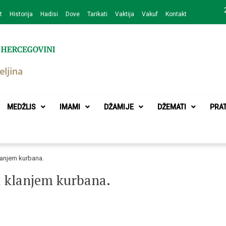
t
Historija
Hadisi
Dove
Tarikati
Vaktija
Vakuf
Kontakt
zajednice Bijeljina
MEDŽLIS
IMAMI
DŽAMIJE
DŽEMATI
PRA
lanjem kurbana.
a klanjem kurbana.