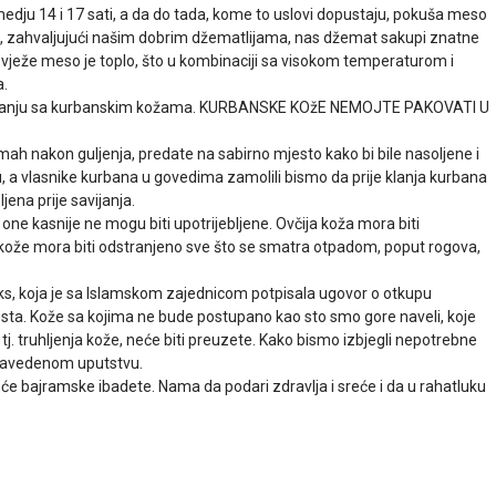
edju 14 i 17 sati, a da do tada, kome to uslovi dopustaju, pokuša meso
e, zahvaljujući našim dobrim džematlijama, nas džemat sakupi znatne
. Svježe meso je toplo, što u kombinaciji sa visokom temperaturom i
a.
tupanju sa kurbanskim kožama. KURBANSKE KOžE NEMOJTE PAKOVATI U
ah nakon guljenja, predate na sabirno mjesto kako bi bile nasoljene i
, a vlasnike kurbana u govedima zamolili bismo da prije klanja kurbana
ena prije savijanja.
 one kasnije ne mogu biti upotrijebljene. Ovčija koža mora biti
a kože mora biti odstranjeno sve što se smatra otpadom, poput rogova,
ks, koja je sa Islamskom zajednicom potpisala ugovor o otkupu
mjesta. Kože sa kojima ne bude postupano kao sto smo gore naveli, koje
, tj. truhljenja kože, neće biti preuzete. Kako bismo izbjegli nepotrebne
 navedenom uputstvu.
e bajramske ibadete. Nama da podari zdravlja i sreće i da u rahatluku