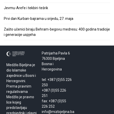
Jevmu-Arefe i tekbiri-tešrik
Prvi dan Kurban-bajrama u srijedu, 27. maja
Zašto učenici biraju Behram-begovu medresu: 400 godina tradicije
i generacije uspjeha
Patrijarha Pavla 6
76300 Bijeljina
Bosna i
Medžlis Bijeljina je
Hercegovina
dio Islamske
zajednice u Bosni i
tel: +387 (0)55 226
Hercegovini.
250
Prema pravnim
+387 (0)55 226
regulativama
251
Medžlis je pravno
fax: +387 (0)55
lice kojeg
226 252
predstavljaju
info@mizbijeljina.ba
predsjednik i glavni