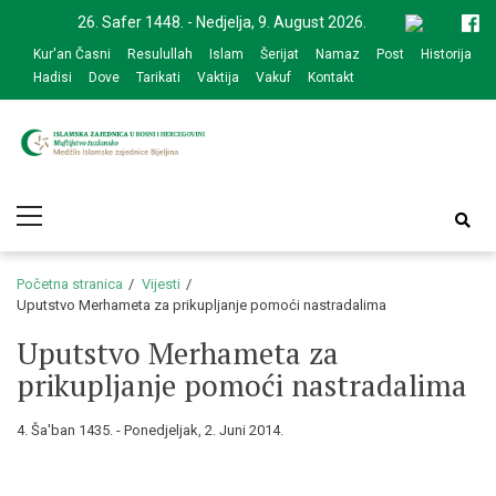
Skip
Skip
26. Safer 1448. - Nedjelja, 9. August 2026.
to
to
Kur'an Časni
Resulullah
Islam
Šerijat
Namaz
Post
Historija
navigation
content
Hadisi
Dove
Tarikati
Vaktija
Vakuf
Kontakt
Medžlis Islamske
Službena web prezentacija
Primary
zajednice Bijeljina
Menu
Početna stranica
Vijesti
Uputstvo Merhameta za prikupljanje pomoći nastradalima
Uputstvo Merhameta za
prikupljanje pomoći nastradalima
4. Ša'ban 1435. - Ponedjeljak, 2. Juni 2014.