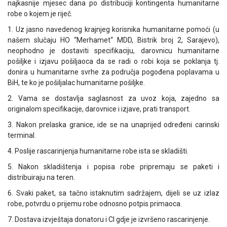
najkasnije mjesec dana po distribuciji kontingenta humanitarne
robe o kojem je riječ.
1. Uz jasno navedenog krajnjeg korisnika humanitarne pomoći (u
našem slučaju HO “Merhamet“ MDD, Bistrik broj 2, Sarajevo),
neophodno je dostaviti specifikaciju, darovnicu humanitarne
pošiljke i izjavu pošiljaoca da se radi o robi koja se poklanja tj.
donira u humanitarne svrhe za područja pogođena poplavama u
BiH, te ko je pošiljalac humanitarne pošiljke.
2. Vama se dostavlja saglasnost za uvoz koja, zajedno sa
originalom specifikacije, darovnice i izjave, prati transport.
3. Nakon prelaska granice, ide se na unaprijed određeni carinski
terminal.
4. Poslije rascarinjenja humanitarne robe ista se skladišti.
5. Nakon skladištenja i popisa robe pripremaju se paketi i
distribuiraju na teren.
6. Svaki paket, sa tačno istaknutim sadržajem, dijeli se uz izlaz
robe, potvrdu o prijemu robe odnosno potpis primaoca.
7. Dostava izvještaja donatoru i CI gdje je izvršeno rascarinjenje.