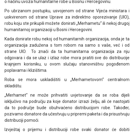
o načinu uvoza humanitarne robe u Bosnu i Hercegovinu.
Po ubrzanom postupku, usvojenom od strane Vijeća ministara i
uokvirenom od strane Uprave za indirektno oporezivanje (UIO),
robu koju ste prikupili možete donirati „Merhametu“ ili nekoj drugoj
humanitarnoj organizaciji u Bosni i Hercegovini.
Kada donirate robu nekoj od humanitarnih organizacija, onda je ta
organizacija zadužena s tom robom na samo s vaše, već i od
strane UIO. To znači da ta humanitarna organizacija za nju
odgovara i da se ulaz i izlaz robe mora pratiti sve do distribucije
krajnjem korisniku, u ovom slučaju stanovništvu pogođenom
poplavama i klizištima.
Roba se mora uskladištiti u „Merhametovom“ centralnom
skladištu.
„Merhamet“ ne može prihvatiti uvjetovanje da se roba dijeli
isključivo na području za koje donator izrazi želju, ali će nastojati
da to područje bude obuhvaćeno distribucijom robe. Također,
pozivamo donatore da učestvuju u pripremi paketa i da prisustvuju
distribuciji pomoći.
Izvještaj o prijemu i distribuciji robe svaki donator će dobiti