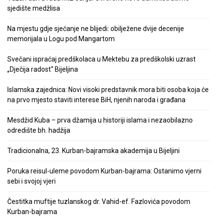
sjedište medžlisa
Na mjestu gdje sjećanje ne blijedi: obilježene dvije decenije
memorijala u Logu pod Mangartom
Svečani ispraćaj predškolaca u Mektebu za predškolski uzrast
„Dječija radost“ Bijeljina
Islamska zajednica: Novi visoki predstavnik mora biti osoba koja će
na prvo mjesto staviti interese BiH, njenih naroda i građana
Mesdžid Kuba – prva džamija u historiji islama i nezaobilazno
odredište bh. hadžija
Tradicionalna, 23. Kurban-bajramska akademija u Bijeljini
Poruka reisul-uleme povodom Kurban-bajrama: Ostanimo vjerni
sebi i svojoj vjeri
Čestitka muftije tuzlanskog dr. Vahid-ef. Fazlovića povodom
Kurban-bajrama