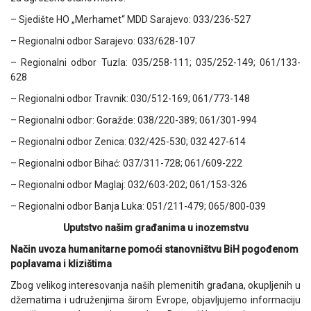
– Sjedište HO „Merhamet“ MDD Sarajevo: 033/236-527
– Regionalni odbor Sarajevo: 033/628-107
– Regionalni odbor Tuzla: 035/258-111; 035/252-149; 061/133-
628
– Regionalni odbor Travnik: 030/512-169; 061/773-148
– Regionalni odbor: Goražde: 038/220-389; 061/301-994
– Regionalni odbor Zenica: 032/425-530; 032 427-614
– Regionalni odbor Bihać: 037/311-728; 061/609-222
– Regionalni odbor Maglaj: 032/603-202; 061/153-326
– Regionalni odbor Banja Luka: 051/211-479; 065/800-039
Uputstvo našim građanima u inozemstvu
Način uvoza humanitarne pomoći stanovništvu BiH pogođenom
poplavama i klizištima
Zbog velikog interesovanja naših plemenitih građana, okupljenih u
džematima i udruženjima širom Evrope, objavljujemo informaciju