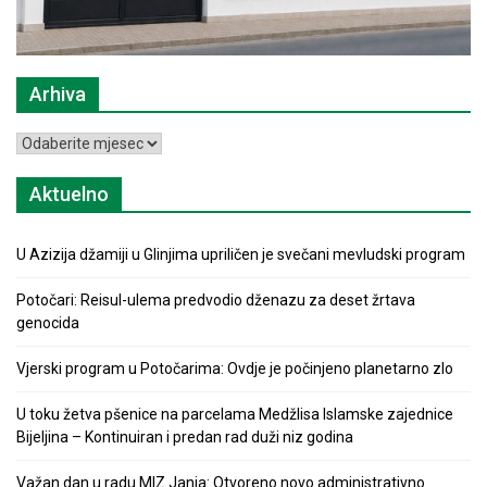
Arhiva
Arhiva
Aktuelno
U Azizija džamiji u Glinjima upriličen je svečani mevludski program
Potočari: Reisul-ulema predvodio dženazu za deset žrtava
genocida
Vjerski program u Potočarima: Ovdje je počinjeno planetarno zlo
U toku žetva pšenice na parcelama Medžlisa Islamske zajednice
Bijeljina – Kontinuiran i predan rad duži niz godina
Važan dan u radu MIZ Janja: Otvoreno novo administrativno