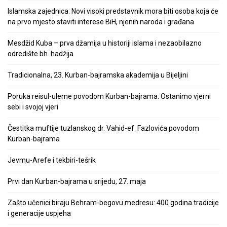
Islamska zajednica: Novi visoki predstavnik mora biti osoba koja će
na prvo mjesto staviti interese BiH, njenih naroda i građana
Mesdžid Kuba – prva džamija u historiji islama i nezaobilazno
odredište bh. hadžija
Tradicionalna, 23. Kurban-bajramska akademija u Bijeljini
Poruka reisul-uleme povodom Kurban-bajrama: Ostanimo vjerni
sebi i svojoj vjeri
Čestitka muftije tuzlanskog dr. Vahid-ef. Fazlovića povodom
Kurban-bajrama
Jevmu-Arefe i tekbiri-tešrik
Prvi dan Kurban-bajrama u srijedu, 27. maja
Zašto učenici biraju Behram-begovu medresu: 400 godina tradicije
i generacije uspjeha