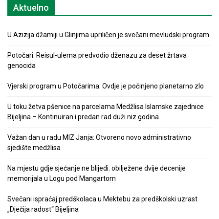
Aktuelno
U Azizija džamiji u Glinjima upriličen je svečani mevludski program
Potočari: Reisul-ulema predvodio dženazu za deset žrtava
genocida
Vjerski program u Potočarima: Ovdje je počinjeno planetarno zlo
U toku žetva pšenice na parcelama Medžlisa Islamske zajednice
Bijeljina – Kontinuiran i predan rad duži niz godina
Važan dan u radu MIZ Janja: Otvoreno novo administrativno
sjedište medžlisa
Na mjestu gdje sjećanje ne blijedi: obilježene dvije decenije
memorijala u Logu pod Mangartom
Svečani ispraćaj predškolaca u Mektebu za predškolski uzrast
„Dječija radost“ Bijeljina