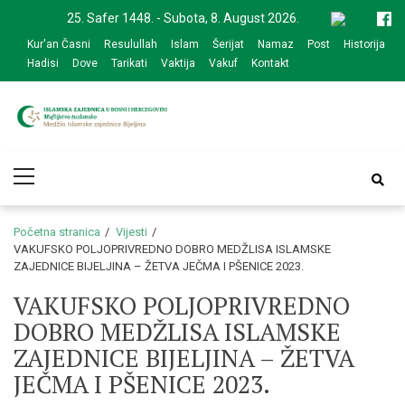
Skip
Skip
25. Safer 1448. - Subota, 8. August 2026.
to
to
Kur'an Časni
Resulullah
Islam
Šerijat
Namaz
Post
Historija
navigation
content
Hadisi
Dove
Tarikati
Vaktija
Vakuf
Kontakt
Medžlis Islamske
Službena web prezentacija
Primary
zajednice Bijeljina
Menu
Početna stranica
Vijesti
VAKUFSKO POLJOPRIVREDNO DOBRO MEDŽLISA ISLAMSKE
ZAJEDNICE BIJELJINA – ŽETVA JEČMA I PŠENICE 2023.
VAKUFSKO POLJOPRIVREDNO
DOBRO MEDŽLISA ISLAMSKE
ZAJEDNICE BIJELJINA – ŽETVA
JEČMA I PŠENICE 2023.