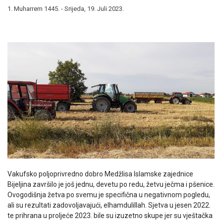
1. Muharrem 1445. - Srijeda, 19. Juli 2023.
Vakufsko poljoprivredno dobro Medžlisa Islamske zajednice
Bijeljina završilo je još jednu, devetu po redu, žetvu ječma i pšenice.
Ovogodišnja žetva po svemu je specifična u negativnom pogledu,
ali su rezultati zadovoljavajući, elhamdulillah. Sjetva u jesen 2022.
te prihrana u proljeće 2023. bile su izuzetno skupe jer su vještačka