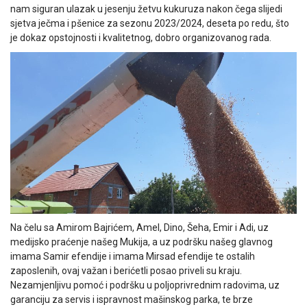
nam siguran ulazak u jesenju žetvu kukuruza nakon čega slijedi
sjetva ječma i pšenice za sezonu 2023/2024, deseta po redu, što
je dokaz opstojnosti i kvalitetnog, dobro organizovanog rada.
Na čelu sa Amirom Bajrićem, Amel, Dino, Šeha, Emir i Adi, uz
medijsko praćenje našeg Mukija, a uz podršku našeg glavnog
imama Samir efendije i imama Mirsad efendije te ostalih
zaposlenih, ovaj važan i berićetli posao priveli su kraju.
Nezamjenljivu pomoć i podršku u poljoprivrednim radovima, uz
garanciju za servis i ispravnost mašinskog parka, te brze