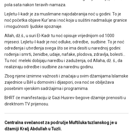
pola sata nakon teravih-namaza.
Lejletu-l-kadr je za muslimane najodabranija noć u godini. To je
noć početka objave Kur'ana i noć koja u suštini nadmašuje granice
i mogućnosti ljudske spoznaje.
Allah, dž.š., u suri El-Kadr tu noć opisuje vrijednijom od 1000
mjeseci. Lejletu-l-kadr je noć odluke, odredbe, sudbine. To je noć
određenja i utvrđenja svega što se ima desiti u narednoj godini:
rođenja i smrti, ženidbe, udaje, nafake, plodova, zdravlja, bolesti…
Tu noć meleki dobijaju naredbu i zaduženja, od Allaha, dž. š., da
realiziraju odredbe i sudbine za narednu godinu.
Zbog njene iznimne važnosti i značaja u svim džamijama Islamske
zajednice u BiH u domovini i dijaspori, ova noć se obilježava
posebnim vjerskim sadržajima i programima.
BHRT će manifestaciju iz Gazi Husrev-begove džamije prenositi u
direktnom TV prijenosu.
Centralna svečanost za područje Muftiluka tuzlanskog je u
džamiji Kralj Abdullah u Tuzli.