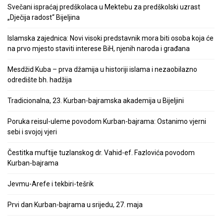
Svečani ispraćaj predškolaca u Mektebu za predškolski uzrast
„Dječija radost“ Bijeljina
Islamska zajednica: Novi visoki predstavnik mora biti osoba koja će
na prvo mjesto staviti interese BiH, njenih naroda i građana
Mesdžid Kuba – prva džamija u historiji islama i nezaobilazno
odredište bh. hadžija
Tradicionalna, 23. Kurban-bajramska akademija u Bijeljini
Poruka reisul-uleme povodom Kurban-bajrama: Ostanimo vjerni
sebi i svojoj vjeri
Čestitka muftije tuzlanskog dr. Vahid-ef. Fazlovića povodom
Kurban-bajrama
Jevmu-Arefe i tekbiri-tešrik
Prvi dan Kurban-bajrama u srijedu, 27. maja