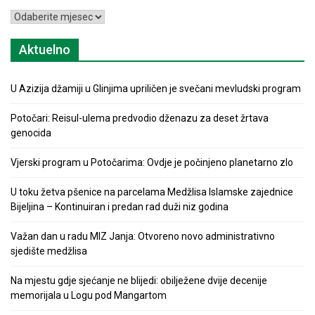
Arhiva
Aktuelno
U Azizija džamiji u Glinjima upriličen je svečani mevludski program
Potočari: Reisul-ulema predvodio dženazu za deset žrtava
genocida
Vjerski program u Potočarima: Ovdje je počinjeno planetarno zlo
U toku žetva pšenice na parcelama Medžlisa Islamske zajednice
Bijeljina – Kontinuiran i predan rad duži niz godina
Važan dan u radu MIZ Janja: Otvoreno novo administrativno
sjedište medžlisa
Na mjestu gdje sjećanje ne blijedi: obilježene dvije decenije
memorijala u Logu pod Mangartom