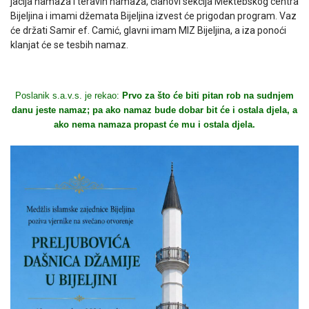
jacija namaza i teravih namaza, članovi sekcija Mektebskog centra
Bijeljina i imami džemata Bijeljina izvest će prigodan program. Vaz
će držati Samir ef. Camić, glavni imam MIZ Bijeljina, a iza ponoći
klanjat će se tesbih namaz.
Poslanik s.a.v.s. je rekao:
Prvo za što će biti pitan rob na sudnjem
danu jeste namaz; pa ako namaz bude dobar bit će i ostala djela, a
ako nema namaza propast će mu i ostala djela.