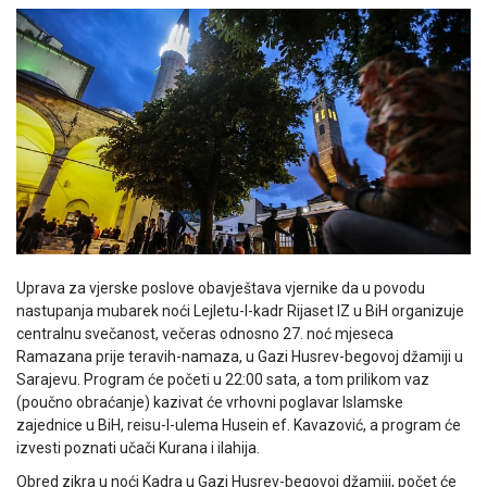
Uprava za vjerske poslove obavještava vjernike da u povodu
nastupanja mubarek noći Lejletu-l-kadr Rijaset IZ u BiH organizuje
centralnu svečanost, večeras odnosno 27. noć mjeseca
Ramazana prije teravih-namaza, u Gazi Husrev-begovoj džamiji u
Sarajevu. Program će početi u 22:00 sata, a tom prilikom vaz
(poučno obraćanje) kazivat će vrhovni poglavar Islamske
zajednice u BiH, reisu-l-ulema Husein ef. Kavazović, a program će
izvesti poznati učači Kurana i ilahija.
Obred zikra u noći Kadra u Gazi Husrev-begovoj džamiji, počet će