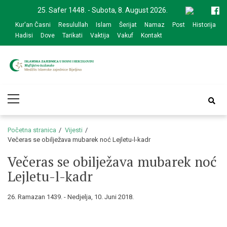
Skip
Skip
25. Safer 1448. - Subota, 8. August 2026.
to
to
Kur'an Časni
Resulullah
Islam
Šerijat
Namaz
Post
Historija
navigation
content
Hadisi
Dove
Tarikati
Vaktija
Vakuf
Kontakt
Medžlis Islamske
Službena web prezentacija
Primary
zajednice Bijeljina
Menu
Početna stranica
Vijesti
Večeras se obilježava mubarek noć Lejletu-l-kadr
Večeras se obilježava mubarek noć
Lejletu-l-kadr
26. Ramazan 1439. - Nedjelja, 10. Juni 2018.