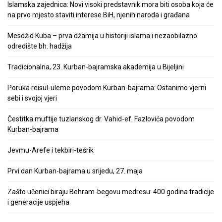
Islamska zajednica: Novi visoki predstavnik mora biti osoba koja će
na prvo mjesto staviti interese BiH, njenih naroda i građana
Mesdžid Kuba – prva džamija u historiji islama i nezaobilazno
odredište bh. hadžija
Tradicionalna, 23. Kurban-bajramska akademija u Bijeljini
Poruka reisul-uleme povodom Kurban-bajrama: Ostanimo vjerni
sebi i svojoj vjeri
Čestitka muftije tuzlanskog dr. Vahid-ef. Fazlovića povodom
Kurban-bajrama
Jevmu-Arefe i tekbiri-tešrik
Prvi dan Kurban-bajrama u srijedu, 27. maja
Zašto učenici biraju Behram-begovu medresu: 400 godina tradicije
i generacije uspjeha