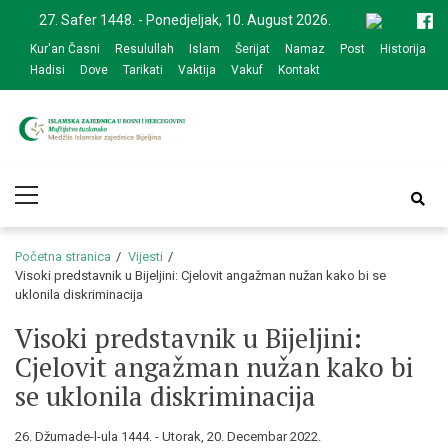
Skip
Skip
27. Safer 1448. - Ponedjeljak, 10. August 2026.
to
to
Kur'an Časni
Resulullah
Islam
Šerijat
Namaz
Post
Historija
navigation
content
Hadisi
Dove
Tarikati
Vaktija
Vakuf
Kontakt
Medžlis Islamske
Službena web prezentacija
Primary
zajednice Bijeljina
Menu
Početna stranica
Vijesti
Visoki predstavnik u Bijeljini: Cjelovit angažman nužan kako bi se
uklonila diskriminacija
Visoki predstavnik u Bijeljini:
Cjelovit angažman nužan kako bi
se uklonila diskriminacija
26. Džumade-l-ula 1444. - Utorak, 20. Decembar 2022.