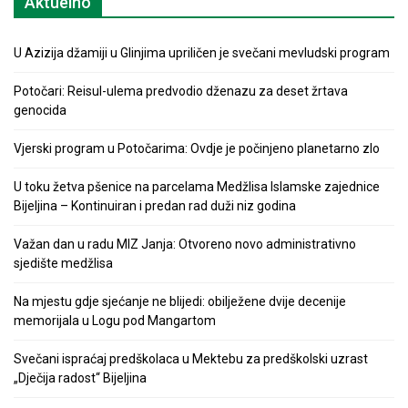
Aktuelno
U Azizija džamiji u Glinjima upriličen je svečani mevludski program
Potočari: Reisul-ulema predvodio dženazu za deset žrtava
genocida
Vjerski program u Potočarima: Ovdje je počinjeno planetarno zlo
U toku žetva pšenice na parcelama Medžlisa Islamske zajednice
Bijeljina – Kontinuiran i predan rad duži niz godina
Važan dan u radu MIZ Janja: Otvoreno novo administrativno
sjedište medžlisa
Na mjestu gdje sjećanje ne blijedi: obilježene dvije decenije
memorijala u Logu pod Mangartom
Svečani ispraćaj predškolaca u Mektebu za predškolski uzrast
„Dječija radost“ Bijeljina