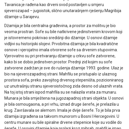
Tavanica je rađena kao drveni svod postavljen u smjeru
sjeverozapad – jugoistok, slično unutarašnjem rješenju Magribija
džamije u Sarajevu.
Džamija je bila centralna građevina, a prostor za molitvu je bio
veoma prostran. Sofe su bile natkrivene jedinstvenim krovom koji
je istovremeno pokrivao središnji dio džamije. U osnovi džamije
vidljivi su historijski slojevi. Prvobitna džamija je bila kvadratične
osnove i vjerojatno imala otvorene sofe sa drvenim stupovima.
Vjerovatno su pri pretvaranju džamije u crkvu sofe zatvorene,
kako bi se dobio jedinstven prostor. Prednji zid kojim su sofe
zatvorene zadržan je sve do rušenja džamije 1993. godine. Ulaz je
bio na sjeverozapadnoj strani. Mahfilu se pristupalo iz ulaznog
prostora sofa, preko zavojitog drvenog stepeništa, pozicioniranog
uz unutrašnju stranu sjeveroistočnog zida desno od ulaznih vrata.
Na toj istoj strani ispod mahfila su se nalazila vrata za munaru.
Munara je bila smještena na jugozapadnoj strani objekta. U osnovi
je bila osmougaona, a pri vrhu, iznad druge šerefe, je prelazila u
krug. Završavala se alemom. Imala je dvije šerefe. To je bila prva
džamija izgrađena sa takvom munorom u Bosni I Hercegovini. U
centru munare su bile spiralne drvene stepenice koje su vodile do
šerefe. U osovini džamije koja prolazi kroz mihrab, mahfil je imao