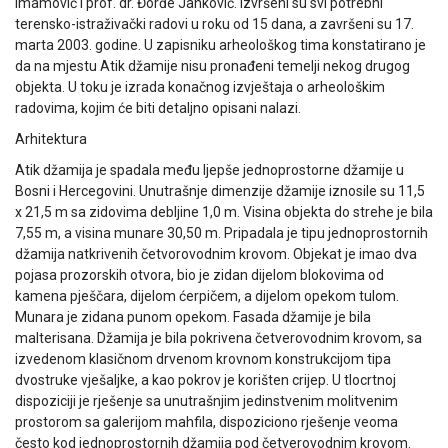
Imamović i prof. dr. Đorđe Janković. Izvršeni su svi potrebni
terensko-istraživački radovi u roku od 15 dana, a završeni su 17.
marta 2003. godine. U zapisniku arheološkog tima konstatirano je
da na mjestu Atik džamije nisu pronađeni temelji nekog drugog
objekta. U toku je izrada konačnog izvještaja o arheološkim
radovima, kojim će biti detaljno opisani nalazi.
Arhitektura
Atik džamija je spadala među ljepše jednoprostorne džamije u
Bosni i Hercegovini. Unutrašnje dimenzije džamije iznosile su 11,5
x 21,5 m sa zidovima debljine 1,0 m. Visina objekta do strehe je bila
7,55 m, a visina munare 30,50 m. Pripadala je tipu jednoprostornih
džamija natkrivenih četvorovodnim krovom. Objekat je imao dva
pojasa prozorskih otvora, bio je zidan dijelom blokovima od
kamena pješčara, dijelom ćerpičem, a dijelom opekom tulom.
Munara je zidana punom opekom. Fasada džamije je bila
malterisana. Džamija je bila pokrivena četverovodnim krovom, sa
izvedenom klasičnom drvenom krovnom konstrukcijom tipa
dvostruke vješaljke, a kao pokrov je korišten crijep. U tlocrtnoj
dispoziciji je rješenje sa unutrašnjim jedinstvenim molitvenim
prostorom sa galerijom mahfila, dispoziciono rješenje veoma
često kod jednoprostornih džamija pod četverovodnim krovom.