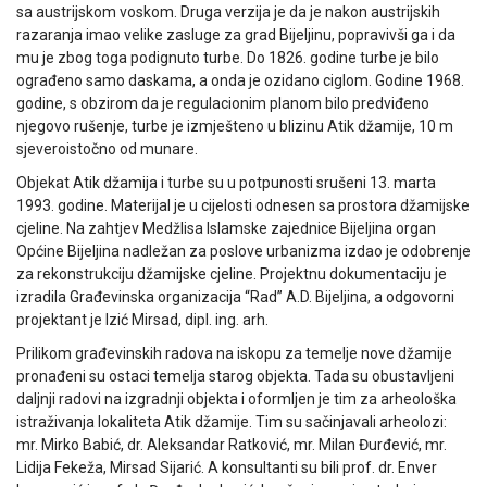
sa austrijskom voskom. Druga verzija je da je nakon austrijskih
razaranja imao velike zasluge za grad Bijeljinu, popravivši ga i da
mu je zbog toga podignuto turbe. Do 1826. godine turbe je bilo
ograđeno samo daskama, a onda je ozidano ciglom. Godine 1968.
godine, s obzirom da je regulacionim planom bilo predviđeno
njegovo rušenje, turbe je izmješteno u blizinu Atik džamije, 10 m
sjeveroistočno od munare.
Objekat Atik džamija i turbe su u potpunosti srušeni 13. marta
1993. godine. Materijal je u cijelosti odnesen sa prostora džamijske
cjeline. Na zahtjev Medžlisa Islamske zajednice Bijeljina organ
Općine Bijeljina nadležan za poslove urbanizma izdao je odobrenje
za rekonstrukciju džamijske cjeline. Projektnu dokumentaciju je
izradila Građevinska organizacija “Rad” A.D. Bijeljina, a odgovorni
projektant je Izić Mirsad, dipl. ing. arh.
Prilikom građevinskih radova na iskopu za temelje nove džamije
pronađeni su ostaci temelja starog objekta. Tada su obustavljeni
daljnji radovi na izgradnji objekta i oformljen je tim za arheološka
istraživanja lokaliteta Atik džamije. Tim su sačinjavali arheolozi:
mr. Mirko Babić, dr. Aleksandar Ratković, mr. Milan Đurđević, mr.
Lidija Fekeža, Mirsad Sijarić. A konsultanti su bili prof. dr. Enver