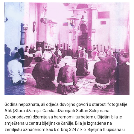
Godina nepoznata, ali odjeća dovoljno govori o starosti fotografije.
Atik (Stara džamija, Carska džamija ili Sultan Sulejmana
Zakonodavca) džamija sa haremom i turbetom u Bijeljini bila je
smještena u centru bijeljinske čaršije. Bila je izgrađena na
zemljištu označenom kao k.č. broj 3247, k.o. Bijeljina II, upisana u