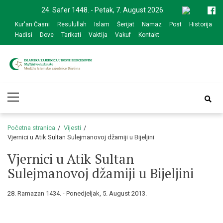
Skip
Skip
24. Safer 1448. - Petak, 7. August 2026.
to
to
Kur'an Časni
Resulullah
Islam
Šerijat
Namaz
Post
Historija
navigation
content
Hadisi
Dove
Tarikati
Vaktija
Vakuf
Kontakt
Medžlis Islamske
Službena web prezentacija
Primary
zajednice Bijeljina
Menu
Početna stranica
Vijesti
Vjernici u Atik Sultan Sulejmanovoj džamiji u Bijeljini
Vjernici u Atik Sultan
Sulejmanovoj džamiji u Bijeljini
28. Ramazan 1434. - Ponedjeljak, 5. August 2013.