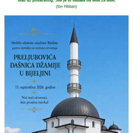
stati uz potlačenog. Sve je to sadaka od tebe za tebe.
(Ibn Hibban)