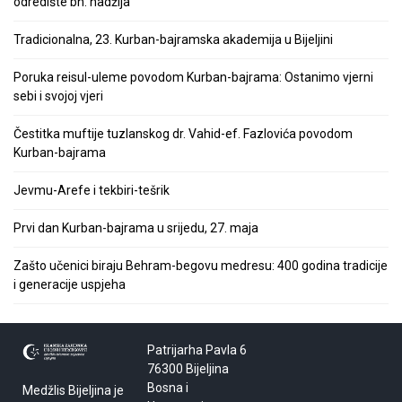
odredište bh. hadžija
Tradicionalna, 23. Kurban-bajramska akademija u Bijeljini
Poruka reisul-uleme povodom Kurban-bajrama: Ostanimo vjerni
sebi i svojoj vjeri
Čestitka muftije tuzlanskog dr. Vahid-ef. Fazlovića povodom
Kurban-bajrama
Jevmu-Arefe i tekbiri-tešrik
Prvi dan Kurban-bajrama u srijedu, 27. maja
Zašto učenici biraju Behram-begovu medresu: 400 godina tradicije
i generacije uspjeha
Patrijarha Pavla 6
76300 Bijeljina
Bosna i
Medžlis Bijeljina je