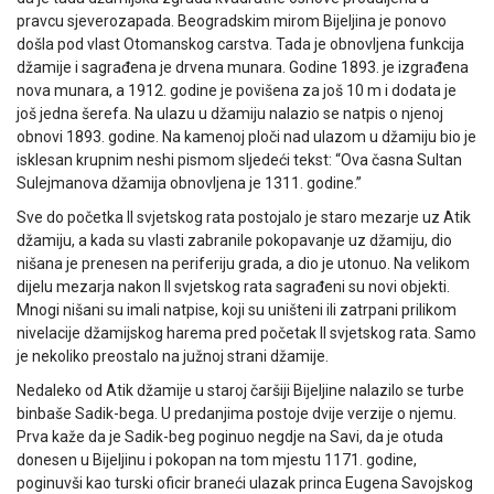
pravcu sjeverozapada. Beogradskim mirom Bijeljina je ponovo
došla pod vlast Otomanskog carstva. Tada je obnovljena funkcija
džamije i sagrađena je drvena munara. Godine 1893. je izgrađena
nova munara, a 1912. godine je povišena za još 10 m i dodata je
još jedna šerefa. Na ulazu u džamiju nalazio se natpis o njenoj
obnovi 1893. godine. Na kamenoj ploči nad ulazom u džamiju bio je
isklesan krupnim neshi pismom sljedeći tekst: “Ova časna Sultan
Sulejmanova džamija obnovljena je 1311. godine.”
Sve do početka II svjetskog rata postojalo je staro mezarje uz Atik
džamiju, a kada su vlasti zabranile pokopavanje uz džamiju, dio
nišana je prenesen na periferiju grada, a dio je utonuo. Na velikom
dijelu mezarja nakon II svjetskog rata sagrađeni su novi objekti.
Mnogi nišani su imali natpise, koji su uništeni ili zatrpani prilikom
nivelacije džamijskog harema pred početak II svjetskog rata. Samo
je nekoliko preostalo na južnoj strani džamije.
Nedaleko od Atik džamije u staroj čaršiji Bijeljine nalazilo se turbe
binbaše Sadik-bega. U predanjima postoje dvije verzije o njemu.
Prva kaže da je Sadik-beg poginuo negdje na Savi, da je otuda
donesen u Bijeljinu i pokopan na tom mjestu 1171. godine,
poginuvši kao turski oficir braneći ulazak princa Eugena Savojskog