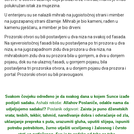
polukružan istak za mujezina.
U enterijeru su se nalazili mihrab na jugoistočnoj strani i mimber
na jugozapanoj strani džamije. Mihrab je bio kameni, rađen u
kamenu pješčaru, a mimber je bio drveni.
Prozorski otvori su bili postavljeni u dva niza na svakoj od fasada.
Na sjeveroistočnoj fasadi bila su postavljena po tri prozora u dva
niza, a na jugozapadnom zidu dva prozora u dva niza; na
mihrabskom zidu dva su prozora bila u gornjem, a dva u donjem
pojasu, dok su na ulaznoj fasadi, u gornjem pojasu, bila
postavljena tri prozorska otvora, a u donjem pojasu dva prozora i
portal. Prozorski otvori su bili pravougaoni.
Svakom čovjeku određeno je da svakog dana u kojem Sunce izađe
podijeli sadaku.
Ashabi rekoše:
Allahov Poslaniče, odakle nama da
udjeljujemo sadaku!?
Poslanik odgovori:
Zaista je puno dženetskih
vrata; tesbih, tekbir, tahmid, naređivanje dobra i odvraćanje od zla,
uklanjanje prepreka s puta, urazumiti gluha, uputiti slijepa, ispuniti
potrebu potrebitom, žurno utješiti ucviljenog i žalosnog i čvrsto