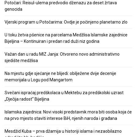
Potočari: Reisul-ulema predvodio dženazu za deset žrtava
genocida
Vjerski program u Potočarima: Ovdje je počinjeno planetarno zlo
U toku žetva pšenice na parcelama Medžlisa Islamske zajednice
Bijeljina – Kontinuiran i predan rad duži niz godina
Važan dan u radu MIZ Janja: Otvoreno novo administrativno
sjedište medžlisa
Na mjestu gdje sjećanje ne blijedi: obilježene dvije decenije
memorijala u Logu pod Mangartom
Svečani ispraćaj predškolaca u Mektebu za predškolski uzrast
„Dječija radost“ Bijeljina
Islamska zajednica: Novi visoki predstavnik mora biti osoba koja će
na prvo mjesto staviti interese BiH, njenih naroda i građana
Mesdžid Kuba – prva džamija u historiji islama i nezaobilazno