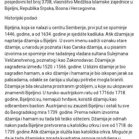
posjedovni list broj 3708, vlasništvo Medžlisa Islamske zajednice u
Bijeljini, Republika Srpska, Bosna i Hercegovina.
Historijski podaci
Bijeljina, koja se nalazi u centru Semberije, prvi put se spominje
1446. godine, a od 1634. godine je sjedište kadiluka. Atik džamija je
najstarija džamija u Bijeljini . U svom imenu sadrži oznaku stare
džamije, u narodu je poznata i kao Carska džamija, a u pisanim
izvorima se spominje ime tadašnjeg vladara sultana Sulejmana
Veličanstvenog, poznatog i kao Zakonodavac. Džamija je
sagrađena između 1520. i 1566. godine. U blizini džamije je bio
sagrađen hamam, a oko džamije i hamama je bio iskopan jarak sa
palisadama, odakle se čaršija u slučaju potrebe mogla braniti.
Džamija je bila okružena prostranim grobljem, u koje su ukopavani
znameniti Bijeljinci. U tursko-austrijskom ratu od 1716do 1718.
godine, Bijeljinci su, nemajući tvrđave, koristili džamiju kao
odbrambeni bastion. Austrijanci su zauzeli Bijeljinu i ostali tu sve
do Beogradskog mira 1739. godine. Prema nekim izvorima
džamija i hamam su tada bili teško oštećeni. Džamija je odmah
nakon pada Bijeljine pretvorena u katoličku crkvu i sve od 1718. do
1739. godine Atik džamija je služila kao katolička crkva. Moguće je
da je tada džamijska zgrada kvadratne osnove produljena u