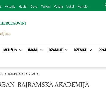
t
Historija
Hadisi
Dove
Tarikati
Vaktija
Vakuf
Kontakt
zajednice Bijeljina
MEDŽLIS
IMAMI
DŽAMIJE
DŽEMATI
PRA
BAN-BAJRAMSKA AKADEMIJA
KURBAN-BAJRAMSKA AKADEMIJA