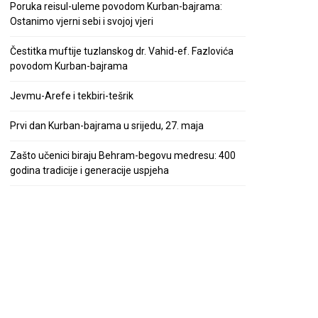
Poruka reisul-uleme povodom Kurban-bajrama:
Ostanimo vjerni sebi i svojoj vjeri
Čestitka muftije tuzlanskog dr. Vahid-ef. Fazlovića
povodom Kurban-bajrama
Jevmu-Arefe i tekbiri-tešrik
Prvi dan Kurban-bajrama u srijedu, 27. maja
Zašto učenici biraju Behram-begovu medresu: 400
godina tradicije i generacije uspjeha