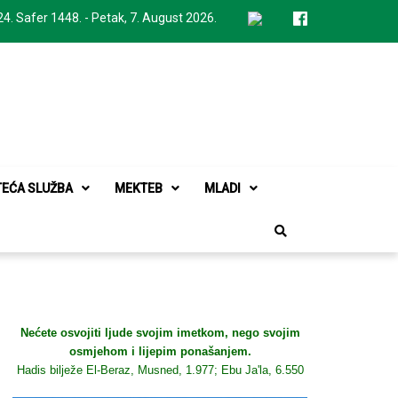
24. Safer 1448. - Petak, 7. August 2026.
TEĆA SLUŽBA
MEKTEB
MLADI
Nećete osvojiti ljude svojim imetkom, nego svojim
osmjehom i lijepim ponašanjem.
Hadis bilježe El-Beraz, Musned, 1.977; Ebu Ja'la, 6.550