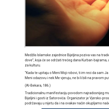
Medžlis Islamske zajednice Bijeljina poziva vas na tra
dove”, koja će se održati trećeg dana Kurban-bajrama, 
za kulturu.
“Kada te upitaju o Meni Moji robovi, ti im reci da sam J
Meni odazovu i nek Me vjeruju, ne bi li bili na pravom pu
(Al-Bekara, 186.)
Tradicionalnu manifestaciju povodom najradosnijeg mu
Bijeljini i gosti iz Šatorovića. Organizator je Vjersko-p
podržavaju u nijetu da i na ovakav način okupljamo naše 