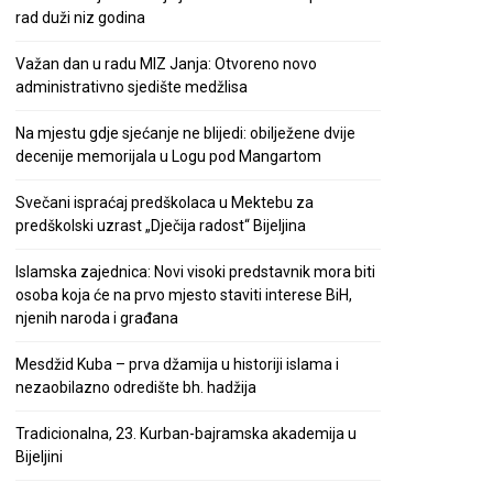
rad duži niz godina
Važan dan u radu MIZ Janja: Otvoreno novo
administrativno sjedište medžlisa
Na mjestu gdje sjećanje ne blijedi: obilježene dvije
decenije memorijala u Logu pod Mangartom
Svečani ispraćaj predškolaca u Mektebu za
predškolski uzrast „Dječija radost“ Bijeljina
Islamska zajednica: Novi visoki predstavnik mora biti
osoba koja će na prvo mjesto staviti interese BiH,
njenih naroda i građana
Mesdžid Kuba – prva džamija u historiji islama i
nezaobilazno odredište bh. hadžija
Tradicionalna, 23. Kurban-bajramska akademija u
Bijeljini