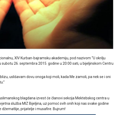
dicionalnu, XIV Kurban-bajramsku akademiju, pod nazivom “U okrilju
u subotu 26. septembra 2015. godine u 20:00 sati, u bijeljinskom Centru
a blizu, uslišavam dovu onoga koji moli, kada Me zamoli, pa nek se i oni
tu.”
slimanskog blagdana izvest će članovi sekcija Mektebskog centra u
rosvjetna služba MIZ Bijeljina, uz pomoć svih onih koji nas svake godine
džematlije, prijatelje i musafire. Bujrum!