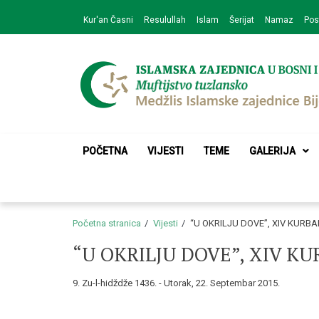
Skip
Skip
Kur'an Časni
Resulullah
Islam
Šerijat
Namaz
Pos
to
to
navigation
content
Medžlis Islamske 
Službena web prezentacija
POČETNA
VIJESTI
TEME
GALERIJA
Početna stranica
Vijesti
“U OKRILJU DOVE”, XIV KUR
“U OKRILJU DOVE”, XIV 
9. Zu-l-hidždže 1436. - Utorak, 22. Septembar 2015.