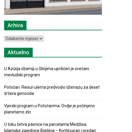
Arhiva
Arhiva
Aktuelno
U Azizija džamiji u Glinjima upriličen je svečani
mevludski program
Potočari: Reisul-ulema predvodio dženazu za deset
žrtava genocida
Vjerski program u Potočarima: Ovdje je počinjeno
planetarno zlo
U toku žetva pšenice na parcelama Medžlisa
Islamske zajednice Bijeljina – Kontinuiran i predan