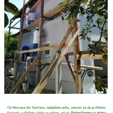
Od Nevvasa ibn Sem'ana, radijallahu anhu, prenosi se da je Allahov
Poslanik, sallallahu alejhi ve sellem, rekao:
Dobročinstvo je dobra