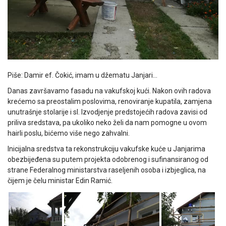
Piše: Damir ef. Čokić, imam u džematu Janjari…
Danas završavamo fasadu na vakufskoj kući. Nakon ovih radova
krećemo sa preostalim poslovima, renoviranje kupatila, zamjena
unutrašnje stolarije i sl. Izvodjenje predstojećih radova zavisi od
priliva sredstava, pa ukoliko neko želi da nam pomogne u ovom
hairli poslu, bićemo više nego zahvalni.
Inicijalna sredstva ta rekonstrukciju vakufske kuće u Janjarima
obezbijeđena su putem projekta odobrenog i sufinansiranog od
strane Federalnog ministarstva raseljenih osoba i izbjeglica, na
čijem je čelu ministar Edin Ramić.