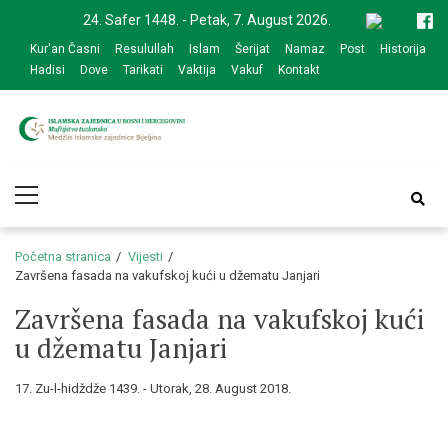
Skip
Skip
24. Safer 1448. - Petak, 7. August 2026.
to
to
Kur'an Časni
Resulullah
Islam
Šerijat
Namaz
Post
Historija
navigation
content
Hadisi
Dove
Tarikati
Vaktija
Vakuf
Kontakt
Medžlis Islamske
Službena web prezentacija
Primary
zajednice Bijeljina
Menu
Početna stranica
Vijesti
Završena fasada na vakufskoj kući u džematu Janjari
Završena fasada na vakufskoj kući
u džematu Janjari
17. Zu-l-hidždže 1439. - Utorak, 28. August 2018.