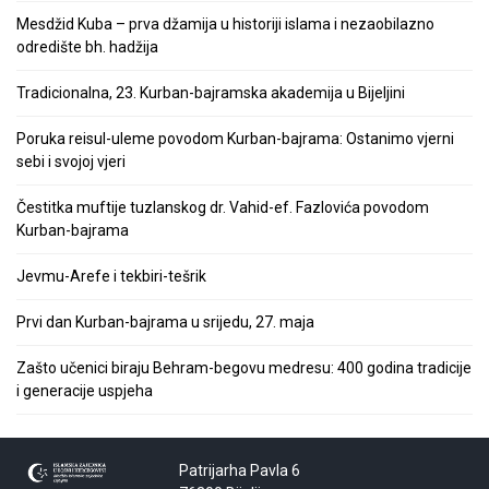
Mesdžid Kuba – prva džamija u historiji islama i nezaobilazno
odredište bh. hadžija
Tradicionalna, 23. Kurban-bajramska akademija u Bijeljini
Poruka reisul-uleme povodom Kurban-bajrama: Ostanimo vjerni
sebi i svojoj vjeri
Čestitka muftije tuzlanskog dr. Vahid-ef. Fazlovića povodom
Kurban-bajrama
Jevmu-Arefe i tekbiri-tešrik
Prvi dan Kurban-bajrama u srijedu, 27. maja
Zašto učenici biraju Behram-begovu medresu: 400 godina tradicije
i generacije uspjeha
Patrijarha Pavla 6