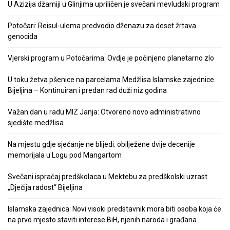
U Azizija džamiji u Glinjima upriličen je svečani mevludski program
Potočari: Reisul-ulema predvodio dženazu za deset žrtava
genocida
Vjerski program u Potočarima: Ovdje je počinjeno planetarno zlo
U toku žetva pšenice na parcelama Medžlisa Islamske zajednice
Bijeljina – Kontinuiran i predan rad duži niz godina
Važan dan u radu MIZ Janja: Otvoreno novo administrativno
sjedište medžlisa
Na mjestu gdje sjećanje ne blijedi: obilježene dvije decenije
memorijala u Logu pod Mangartom
Svečani ispraćaj predškolaca u Mektebu za predškolski uzrast
„Dječija radost“ Bijeljina
Islamska zajednica: Novi visoki predstavnik mora biti osoba koja će
na prvo mjesto staviti interese BiH, njenih naroda i građana