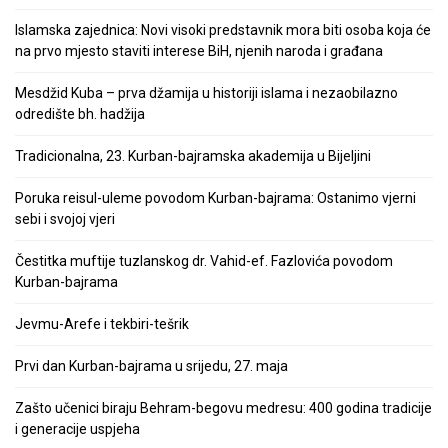
Islamska zajednica: Novi visoki predstavnik mora biti osoba koja će
na prvo mjesto staviti interese BiH, njenih naroda i građana
Mesdžid Kuba – prva džamija u historiji islama i nezaobilazno
odredište bh. hadžija
Tradicionalna, 23. Kurban-bajramska akademija u Bijeljini
Poruka reisul-uleme povodom Kurban-bajrama: Ostanimo vjerni
sebi i svojoj vjeri
Čestitka muftije tuzlanskog dr. Vahid-ef. Fazlovića povodom
Kurban-bajrama
Jevmu-Arefe i tekbiri-tešrik
Prvi dan Kurban-bajrama u srijedu, 27. maja
Zašto učenici biraju Behram-begovu medresu: 400 godina tradicije
i generacije uspjeha