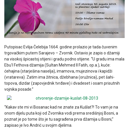
Putopisac Evlija Čelebija 1664. godine prolazio je tada čuvenim
trgovačkim putem Sarajevo – Zvornik. Ostavio je zapis o džamiji
na visokoj špicastoj stijeni i gradu podno stijene. “U gradu ima mala
Ebu'l Fethova džamija (Sultan Mehmed II Fatih, op.a.), kuće:
ćehajina (starješina naselja), imamova, mujezinova i kapidži
(vratareva). Zatim ima žitnica, džebhana (oružnica), pet šahi-
topova, dizdar (zapovjednik tvrđave) i dvadeset i osam prisutnih
vojnika posade.”
“Kakav ste mi vi Bosanac kad ne znate za Kušlat?! To vam je na
onom dijelu puta koji od Zvornika vodi prema središnjoj Bosni, a
poznat je po tome što je tu sagrađena prva džamija u Bosni,”
zapisao je Ivo Andrić u svojim djelima.