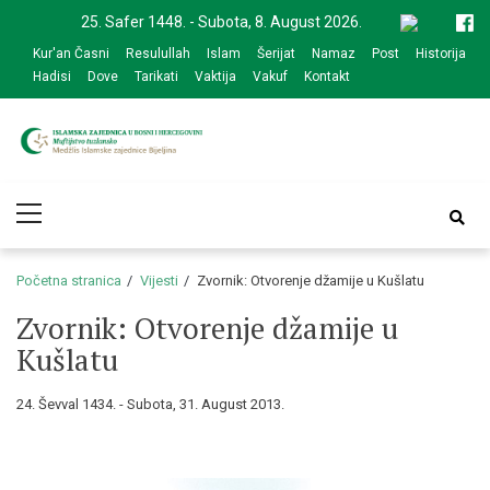
Skip
Skip
25. Safer 1448. - Subota, 8. August 2026.
to
to
Kur'an Časni
Resulullah
Islam
Šerijat
Namaz
Post
Historija
navigation
content
Hadisi
Dove
Tarikati
Vaktija
Vakuf
Kontakt
Medžlis Islamske
Službena web prezentacija
Primary
zajednice Bijeljina
Menu
Početna stranica
Vijesti
Zvornik: Otvorenje džamije u Kušlatu
Zvornik: Otvorenje džamije u
Kušlatu
24. Ševval 1434. - Subota, 31. August 2013.