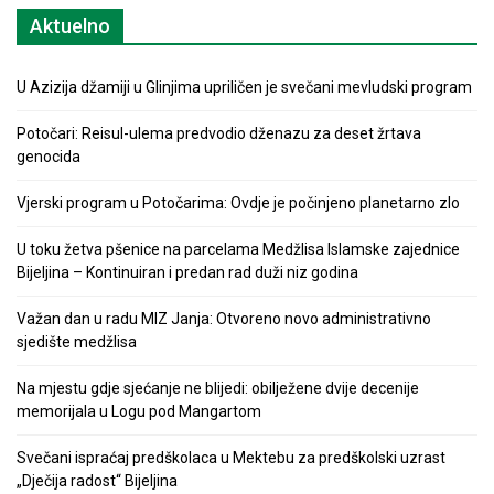
Aktuelno
U Azizija džamiji u Glinjima upriličen je svečani mevludski program
Potočari: Reisul-ulema predvodio dženazu za deset žrtava
genocida
Vjerski program u Potočarima: Ovdje je počinjeno planetarno zlo
U toku žetva pšenice na parcelama Medžlisa Islamske zajednice
Bijeljina – Kontinuiran i predan rad duži niz godina
Važan dan u radu MIZ Janja: Otvoreno novo administrativno
sjedište medžlisa
Na mjestu gdje sjećanje ne blijedi: obilježene dvije decenije
memorijala u Logu pod Mangartom
Svečani ispraćaj predškolaca u Mektebu za predškolski uzrast
„Dječija radost“ Bijeljina