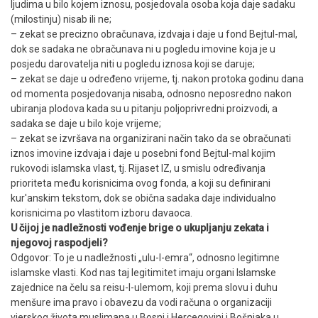
ljudima u bilo kojem iznosu, posjedovala osoba koja daje sadaku
(milostinju) nisab ili ne;
– zekat se precizno obračunava, izdvaja i daje u fond Bejtul-mal,
dok se sadaka ne obračunava ni u pogledu imovine koja je u
posjedu darovatelja niti u pogledu iznosa koji se daruje;
– zekat se daje u određeno vrijeme, tj. nakon protoka godinu dana
od momenta posjedovanja nisaba, odnosno neposredno nakon
ubiranja plodova kada su u pitanju poljoprivredni proizvodi, a
sadaka se daje u bilo koje vrijeme;
– zekat se izvršava na organizirani način tako da se obračunati
iznos imovine izdvaja i daje u posebni fond Bejtul-mal kojim
rukovodi islamska vlast, tj. Rijaset IZ, u smislu određivanja
prioriteta među korisnicima ovog fonda, a koji su definirani
kur'anskim tekstom, dok se obična sadaka daje individualno
korisnicima po vlastitom izboru davaoca.
U čijoj je nadležnosti vođenje brige o ukupljanju zekata i
njegovoj raspodjeli?
Odgovor: To je u nadležnosti „ulu-l-emra“, odnosno legitimne
islamske vlasti. Kod nas taj legitimitet imaju organi Islamske
zajednice na čelu sa reisu-l-ulemom, koji prema slovu i duhu
menšure ima pravo i obavezu da vodi računa o organizaciji
vjerskog života muslimana u Bosni i Hercegovini i Bošnjaka u