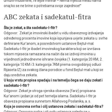
umuril-muslimine, fe lejse minna! – Nema mjesta među nama
onaj ko se ne brine o potrebama svoje zajednice!”
ABC zekata i sadekatul-fitra
Šta je zekat, a šta sadekatu-l-fitr?
Odgovor: Zekat je imovinski ibadet u vidu obaveznog izdvajanja
određenog procenta imovine koja ispunjava uvjete zekata u svrhe
definirane Kur'anom, a posredstvom ustanove Bejtul-mal.
Sadekatu-l-fitr je ibadet imovinskog karaktera koji se izvršava
tokom mjeseca ramazana na način da se izdvoji imovina u
vrijednosti jednodnevne ishrane čovjeka (1. kategorija 20 KM, 2.
kategorija 10 KM i 3. kategorija 7KM prema ovogodišnjoj odluci
Rijaseta IZ) za svakog člana porodice u fond Bejtul-mal u koji se
daju sredstva zekata.
U koju vrstu propisa spadaju i na temelju čega se daju zekat i
sadekatu-l-fitr?
Odgovor: Zekat je stroga vjerska obaveza (farz) propisana
Kur'anom i jedan je od pet temelja islama. Sadekatu-l-fitr je
obaveza propisana sunnetom Allahovog Poslanika, a. s.
Koja je osnovna svrha i cilj ustanova zekata i sadekatul-fitra?
Odgovor: Osnovna svrha i cilj ovih ustanova ogleda se u