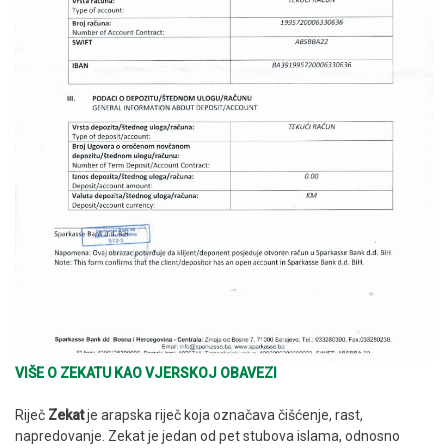
VIŠE O ZEKATU KAO VJERSKOJ OBAVEZI
Riječ
Zekat
je arapska riječ koja označava čišćenje, rast,
napredovanje. Zekat je jedan od pet stubova islama, odnosno