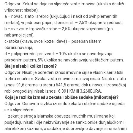
Odgovor: Zekat se daje na sljedeće vrste imovine (ukoliko dostižu
vrijednost nisaba):
a – novac, zlato i srebro (uključujući i nakit od ovih plemenitih
metala), vrijednosni papiri, dionice i sl. – 2,5% ukupne vrijednosti,
b – sve vrste trgovačke robe – 2,5% ukupne vrijednosti (po
nabavnoj cijeni),
c- stoka (krave, ovce, koze i deve) – poseban sistem
obračunavanja,
d – poljoprivredni proizvodi – 10% ukoliko se navodnjavaju
prirodnim putem, 5% ukoliko se navodnjavaju vještačkim putem.
Šta je nisab i koliko iznosi?
Odgovor: Nisab je određeni iznos imovine čiji se vlasnik šeri'atski
tretira imućnim. Svaka vrsta imovine ima svoj nisab. Nisab u zlatu
iznosi 91,6 grama, u srebru 641,5 grama, dok u novcu i trgovačkoj
robi ovogodišnji nisab iznosi 6.391 KM ili 3.268EURA.
Koja je razlika između zekata i obične sadake (milostinje)?
Odgovor: Osnovna razlika između zekata i obične sadake ogleda
se u slijedećem:
– zekat je stroga islamska obaveza imućnih muslimana koji
posjeduju nisab i čije neizvršavanje se sankcioniše dunjalučkom i
ahiretskom kaznom, a sadaka je dobrovoljno davanje siromašnim