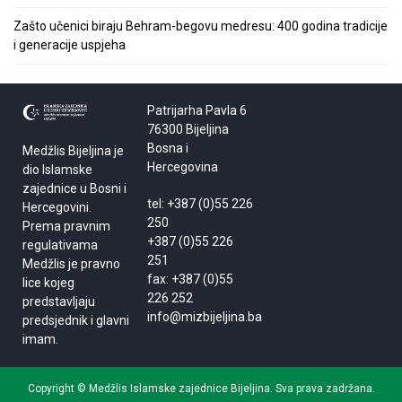
Zašto učenici biraju Behram-begovu medresu: 400 godina tradicije
i generacije uspjeha
Patrijarha Pavla 6
76300 Bijeljina
Bosna i
Medžlis Bijeljina je
Hercegovina
dio Islamske
zajednice u Bosni i
tel: +387 (0)55 226
Hercegovini.
250
Prema pravnim
+387 (0)55 226
regulativama
251
Medžlis je pravno
fax: +387 (0)55
lice kojeg
226 252
predstavljaju
info@mizbijeljina.ba
predsjednik i glavni
imam.
Copyright © Medžlis Islamske zajednice Bijeljina. Sva prava zadržana.