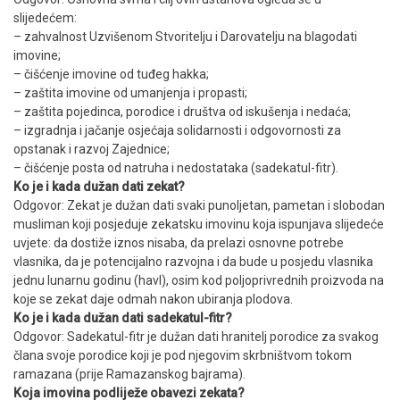
slijedećem:
– zahvalnost Uzvišenom Stvoritelju i Darovatelju na blagodati
imovine;
– čišćenje imovine od tuđeg hakka;
– zaštita imovine od umanjenja i propasti;
– zaštita pojedinca, porodice i društva od iskušenja i nedaća;
– izgradnja i jačanje osjećaja solidarnosti i odgovornosti za
opstanak i razvoj Zajednice;
– čišćenje posta od natruha i nedostataka (sadekatul-fitr).
Ko je i kada dužan dati zekat?
Odgovor: Zekat je dužan dati svaki punoljetan, pametan i slobodan
musliman koji posjeduje zekatsku imovinu koja ispunjava slijedeće
uvjete: da dostiže iznos nisaba, da prelazi osnovne potrebe
vlasnika, da je potencijalno razvojna i da bude u posjedu vlasnika
jednu lunarnu godinu (havl), osim kod poljoprivrednih proizvoda na
koje se zekat daje odmah nakon ubiranja plodova.
Ko je i kada dužan dati sadekatul-fitr?
Odgovor: Sadekatul-fitr je dužan dati hranitelj porodice za svakog
člana svoje porodice koji je pod njegovim skrbništvom tokom
ramazana (prije Ramazanskog bajrama).
Koja imovina podliježe obavezi zekata?