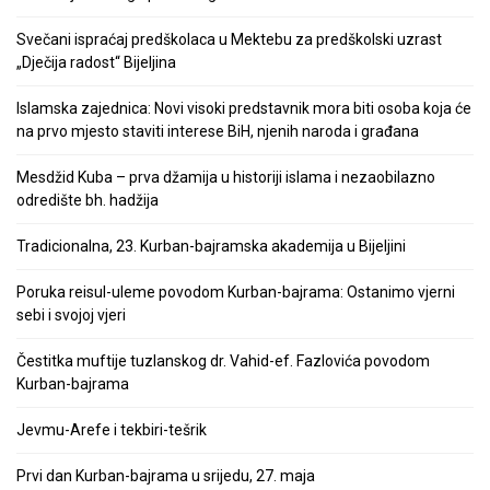
Svečani ispraćaj predškolaca u Mektebu za predškolski uzrast
„Dječija radost“ Bijeljina
Islamska zajednica: Novi visoki predstavnik mora biti osoba koja će
na prvo mjesto staviti interese BiH, njenih naroda i građana
Mesdžid Kuba – prva džamija u historiji islama i nezaobilazno
odredište bh. hadžija
Tradicionalna, 23. Kurban-bajramska akademija u Bijeljini
Poruka reisul-uleme povodom Kurban-bajrama: Ostanimo vjerni
sebi i svojoj vjeri
Čestitka muftije tuzlanskog dr. Vahid-ef. Fazlovića povodom
Kurban-bajrama
Jevmu-Arefe i tekbiri-tešrik
Prvi dan Kurban-bajrama u srijedu, 27. maja