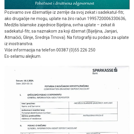
Pozivamo sve džematlije iz zemlje da svoj zekat i sadekatul-fitr,
ako drugačije ne mogu, uplate na žiro račun 1995720006330636,
Medžlis Islamske zajednice Bijeljina, svrha uplate – zekat ili
sadekatul-fitr, sa naznakom za koji džemat (Bijeljina, Janjari,
Atmačići, Glinje, Srednja Trnova). Na fotografiji su podaci za uplate
iz inostranstva.
Više informacija na telefon 00387 (0)55 226 250
Es-selamu alejkum.