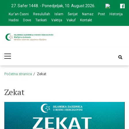
Skip
Skip
27. Safer 1448. - Ponedjeljak, 10. August 2026.
to
to
Kur'an Časni
Resulullah
Islam
Šerijat
Namaz
Post
Historija
navigation
content
Hadisi
Dove
Tarikati
Vaktija
Vakuf
Kontakt
Medžlis Islamske
Službena web prezentacija
Primary
zajednice Bijeljina
Menu
Početna stranica
Zekat
Zekat