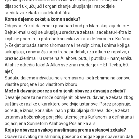
dijaspori uključujući i organiziranje ukupljanja i raspodjele
sredstava zekata i sadekatul-fitra.
Kome dajemo zekat, a kome sadaku?
Odgovor: Zekat dajemo u poseban fond pri Islamskoj zajednici –
Bejtu-l-mal u koji se ukupljaju sredstva zekata i sadekatu-l-fitra iz
kojih se podmiruju potrebe korisnika zekata definiranih u Kur'anu
(«Zekjat pripada samo siromasima i nevoljnicima, i onima koji ga
sakupljaju, i onima čija srca treba pridobiti, i za otkup iz ropstva, i
prezaduženima, i u svrhe na Allahovu putu, i putniku – namjerniku.
Allah je odredio tako! A Allah sve zna i mudar je» – Et-Tevba, 60.
ajet).
Sadaku dajemo individualno siromasima i potrebnima na osnovu
vlastite procjene i po vlastitom izboru.
Može li davanje poreza odmijeniti obavezu davanja zekata?
Davanje poreza ne može odmijeniti obavezu davanja zekata zbog
suštinske razlike u karakteru ove dvije ustanove. Porez propisuje,
određuje iznos, korisnike i način prikupljanja država, dok je zekat
ustanova božanskog porijekla, utemeljena Kur'anom, a definirana i
pojašnjena Sunnetom Allahovog Poslanika a. s.
Koja je obaveza svakog muslimana prema ustanovi zekata?
Obaveza svakog muslimana, posebno onoga koji je obavezan dati