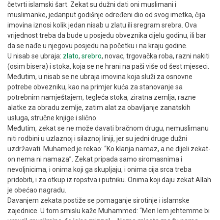
četvrti islamski šart. Zekat su dužni dati oni muslimani i
muslimanke, jedanput godišnje određeni dio od svog imetka, čija
imovina iznosi kolik jedan nisab u zlatu ili sregram srebra. Ova
vrijednost treba da bude u posjedu obveznika cijelu godinu, ili bar
da se nađe u njegovu posjedu na početku i na kraju godine.
U nisab se ubraja:
zlato
,
srebro
, novac, trgovačka roba, razni nakiti
(osim bisera) i stoka, koja se ne hrani na paši više od šest mjeseci.
Međutim, u nisab se ne ubraja imovina koja služi za osnovne
potrebe obvezniku, kao na primjer kuća za stanovanje sa
potrebnim namještajem, tegleća stoka, ziratna zemlja, razne
alatke za obradu zemlje, zatim alat za obavljanje zanatskih
usluga, stručne knjige i slično.
Međutim, zekat se ne može davati bračnom drugu, nemuslimanu
niti rodbini u uzlaznoj i silaznoj liniji, jer su jedni druge dužni
uzdržavati. Muhamed je rekao: “Ko klanja namaz, a ne dijeli zekat-
on nema ni namaza”. Zekat pripada samo siromasnima i
nevoljnicima, i onima koji ga skupljaju, i onima cija srca treba
pridobiti, i za otkup iz ropstva i putniku. Onima koji daju zekat Allah
je obećao nagradu.
Davanjem zekata postiže se pomaganje sirotinje i islamske
zajednice. U tom smislu kaže Muhammed: “Men lem jehtemme bi