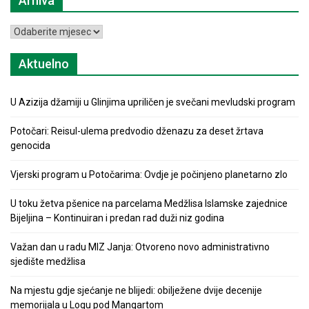
Arhiva
Arhiva
Aktuelno
U Azizija džamiji u Glinjima upriličen je svečani mevludski program
Potočari: Reisul-ulema predvodio dženazu za deset žrtava
genocida
Vjerski program u Potočarima: Ovdje je počinjeno planetarno zlo
U toku žetva pšenice na parcelama Medžlisa Islamske zajednice
Bijeljina – Kontinuiran i predan rad duži niz godina
Važan dan u radu MIZ Janja: Otvoreno novo administrativno
sjedište medžlisa
Na mjestu gdje sjećanje ne blijedi: obilježene dvije decenije
memorijala u Logu pod Mangartom