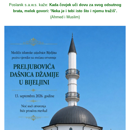
Poslanik s.a.w.s. kaže:
Kada čovjek uči dovu za svog odsutnog
brata, melek govori: ‘Neka je i tebi isto što i njemu tražiš’.
(Ahmed i Muslim)