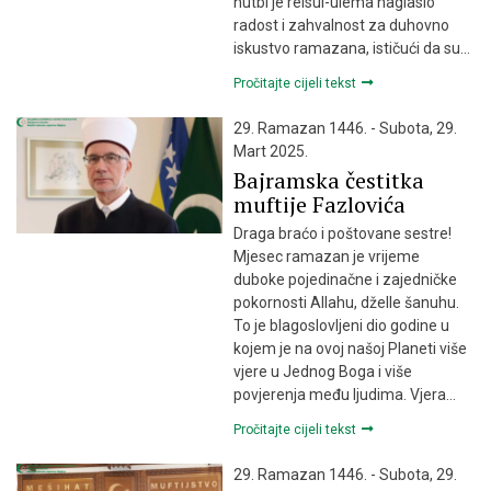
hutbi je reisul-ulema naglasio
radost i zahvalnost za duhovno
iskustvo ramazana, ističući da su…
Pročitajte cijeli tekst
29. Ramazan 1446. - Subota, 29.
Mart 2025.
Bajramska čestitka
muftije Fazlovića
Draga braćo i poštovane sestre!
Mjesec ramazan je vrijeme
duboke pojedinačne i zajedničke
pokornosti Allahu, dželle šanuhu.
To je blagoslovljeni dio godine u
kojem je na ovoj našoj Planeti više
vjere u Jednog Boga i više
povjerenja među ljudima. Vjera…
Pročitajte cijeli tekst
29. Ramazan 1446. - Subota, 29.