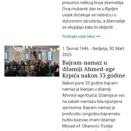
prisustvo velikog broja džematlija.
Ovaj mubarek dan se u Bijeljini
uvijek dočekuje sa radošću i u
duhovnom okruženju, a džematlije
se okupljaju kako bi obilježili…
Pročitajte cijeli tekst
1. Ševval 1446. - Nedjelja, 30. Mart
2025.
Bajram-namaz u
džamiji Ahmed-age
Krpića nakon 33 godine
Nakon pune 33 godine bajram-
namaz je klanjan u džamiji
Ahmed-age Krpića. Džamija je već
na sabah-namazu bila ispunjena
vjernicima. Bajram-namaz je
predvodio i prigodnu bajramsku
hutbu kazivao imam džamije
Mirsad-ef. Okanović. Poslije