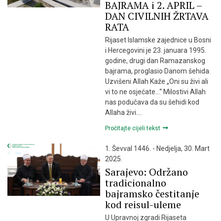
BAJRAMA i 2. APRIL –
DAN CIVILNIH ŽRTAVA
RATA
Rijaset Islamske zajednice u Bosni
i Hercegovini je 23. januara 1995.
godine, drugi dan Ramazanskog
bajrama, proglasio Danom šehida.
Uzvišeni Allah Kaže „Oni su živi ali
vi to ne osjećate…“ Milostivi Allah
nas podučava da su šehidi kod
Allaha živi….
Pročitajte cijeli tekst
1. Ševval 1446. - Nedjelja, 30. Mart
2025.
Sarajevo: Održano
tradicionalno
bajramsko čestitanje
kod reisul-uleme
U Upravnoj zgradi Rijaseta