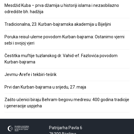
Mesdžid Kuba – prva džamija u historiji islama i nezaobilazno
odredište bh. hadžija
Tradicionalna, 23. Kurban-bajramska akademija u Bijeljini
Poruka reisul-uleme povodom Kurban-bajrama: Ostanimo vjerni
sebi i svojoj vjeri
Čestitka muftije tuzlanskog dr. Vahid-ef. Fazlovića povodom
Kurban-bajrama
Jevmu-Arefe i tekbiri-tešrik
Prvi dan Kurban-bajrama u srijedu, 27. maja
Zašto učenici biraju Behram-begovu medresu: 400 godina tradicije
i generacije uspjeha
Patrijarha Pavla 6