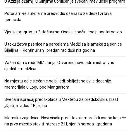
U Azizija džamiji u Glinjima upriličen je svečani mevludski program
Potočari: Reisul-ulema predvodio dženazu za deset žrtava
genocida
Vjerski program u Potočarima: Ovdje je počinjeno planetarno zlo
U toku žetva pšenice na parcelama Medžlisa Islamske zajednice
Bijeljina – Kontinuiran i predan rad duži niz godina
Važan dan u radu MIZ Janja: Otvoreno novo administrativno
sjedište medžlisa
Na mjestu gdje sjećanje ne blijedi: obilježene dvije decenije
memorijala u Logu pod Mangartom
Svečani ispraćaj predškolaca u Mektebu za predškolski uzrast
„Dječija radost“ Bijeljina
Islamska zajednica: Novi visoki predstavnik mora biti osoba koja će
na prvo mjesto staviti interese BiH, njenih naroda i građana