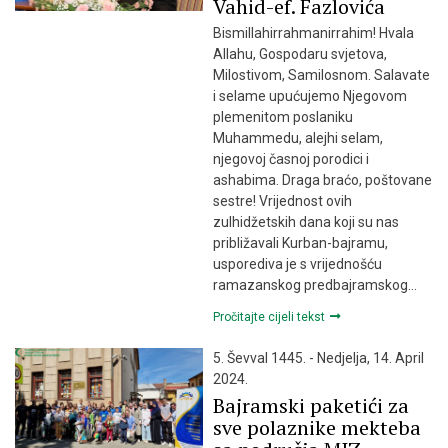
Vahid-ef. Fazlovića
Bismillahirrahmanirrahim! Hvala
Allahu, Gospodaru svjetova,
Milostivom, Samilosnom. Salavate
i selame upućujemo Njegovom
plemenitom poslaniku
Muhammedu, alejhi selam,
njegovoj časnoj porodici i
ashabima. Draga braćo, poštovane
sestre! Vrijednost ovih
zulhidžetskih dana koji su nas
približavali Kurban-bajramu,
usporediva je s vrijednošću
ramazanskog predbajramskog…
Pročitajte cijeli tekst
5. Ševval 1445. - Nedjelja, 14. April
2024.
Bajramski paketići za
sve polaznike mekteba