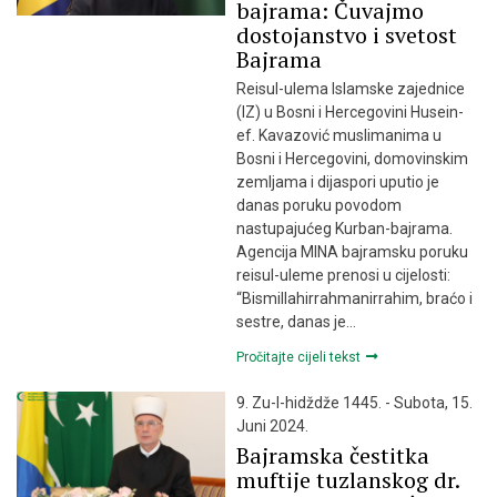
bajrama: Čuvajmo
dostojanstvo i svetost
Bajrama
Reisul-ulema Islamske zajednice
(IZ) u Bosni i Hercegovini Husein-
ef. Kavazović muslimanima u
Bosni i Hercegovini, domovinskim
zemljama i dijaspori uputio je
danas poruku povodom
nastupajućeg Kurban-bajrama.
Agencija MINA bajramsku poruku
reisul-uleme prenosi u cijelosti:
“Bismillahirrahmanirrahim, braćo i
sestre, danas je…
Pročitajte cijeli tekst
9. Zu-l-hidždže 1445. - Subota, 15.
Juni 2024.
Bajramska čestitka
muftije tuzlanskog dr.