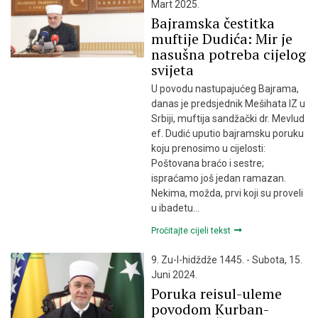
Mart 2025.
Bajramska čestitka
muftije Dudića: Mir je
nasušna potreba cijelog
svijeta
U povodu nastupajućeg Bajrama,
danas je predsjednik Mešihata IZ u
Srbiji, muftija sandžački dr. Mevlud
ef. Dudić uputio bajramsku poruku
koju prenosimo u cijelosti:
Poštovana braćo i sestre;
ispraćamo još jedan ramazan.
Nekima, možda, prvi koji su proveli
u ibadetu…
Pročitajte cijeli tekst
9. Zu-l-hidždže 1445. - Subota, 15.
Juni 2024.
Poruka reisul-uleme
povodom Kurban-