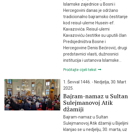
Islamske zajednice u Bosni i
Hercegovini danas je održano
tradicionalno bajramsko čestitanje
kod reisul-uleme Husein-ef.
Kavazovića. Reisul-ulemi
Kavazoviću čestitke su uputili član
Predsjedništva Bosne i
Hercegovine Denis Bećirović, drugi
predstavnici vlasti, dužnosnici
institucija i ustanova Islamske…
Pročitajte cijeli tekst
1. Ševval 1446. - Nedjelja, 30. Mart
2025.
Bajram-namaz u Sultan
Sulejmanovoj Atik
džamiji
Bajram-namaz u Sultan
Sulejmanovoj Atik džamiji u Bijeljini
klanjao se u nedjelju, 30. marta, uz