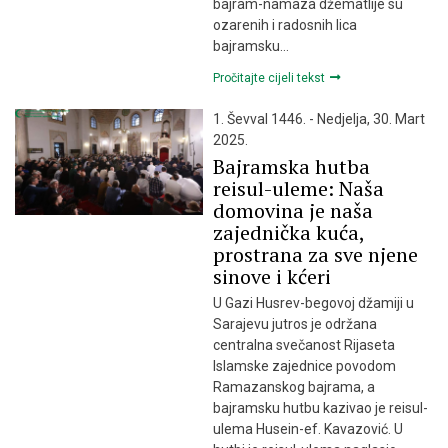
bajram-namaza džematlije su
ozarenih i radosnih lica
bajramsku…
Pročitajte cijeli tekst
1. Ševval 1446. - Nedjelja, 30. Mart
2025.
Bajramska hutba
reisul-uleme: Naša
domovina je naša
zajednička kuća,
prostrana za sve njene
sinove i kćeri
U Gazi Husrev-begovoj džamiji u
Sarajevu jutros je održana
centralna svečanost Rijaseta
Islamske zajednice povodom
Ramazanskog bajrama, a
bajramsku hutbu kazivao je reisul-
ulema Husein-ef. Kavazović. U