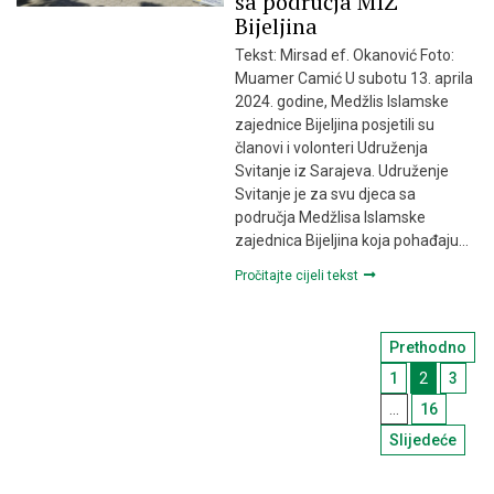
sa područja MIZ
Bijeljina
Tekst: Mirsad ef. Okanović Foto:
Muamer Camić U subotu 13. aprila
2024. godine, Medžlis Islamske
zajednice Bijeljina posjetili su
članovi i volonteri Udruženja
Svitanje iz Sarajeva. Udruženje
Svitanje je za svu djeca sa
područja Medžlisa Islamske
zajednica Bijeljina koja pohađaju…
Pročitajte cijeli tekst
Navigac
Prethodno
članci
1
2
3
…
16
Slijedeće