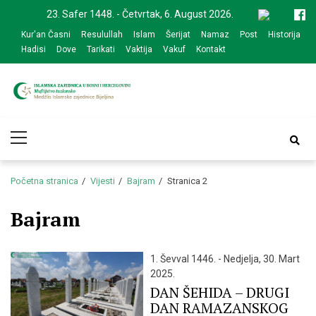
Skip
Skip
23. Safer 1448. - Četvrtak, 6. August 2026.
to
to
Kur'an Časni
Resulullah
Islam
Šerijat
Namaz
Post
Historija
navigation
content
Hadisi
Dove
Tarikati
Vaktija
Vakuf
Kontakt
Medžlis Islamske
Službena web prezentacija
Primary
zajednice Bijeljina
Menu
Početna stranica
Vijesti
Bajram
Stranica 2
Bajram
1. Ševval 1446. - Nedjelja, 30. Mart
2025.
DAN ŠEHIDA – DRUGI
DAN RAMAZANSKOG